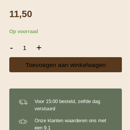
11,50
Op voorraad
Noten-
-
+
Mix
-
500
Toevoegen aan winkelwagen
g
aantal
Voor 15:00 besteld, zelfde dag
verstuurd
Onze klanten waarderen ons met
een 9.1