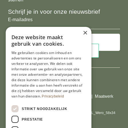
Schrijf je in voor onze nieuwsbrief
E-
mailadres
×
Deze website maakt
gebruik van cookies.
We gebruiken cookies om inhoud en
advertenties te personaliseren en om ons
verkeer te analyseren. We delen ook
informatie over uw gebruik van onze site
met onze advertentie- en analysepartners,
die deze kunnen combineren met andere
Al onze prijzen zijn incl. BTW
informatie die u aan hen heeft verstrekt of
die zij hebben verzameld door uw gebruik
© Copyright 2026 Limburgs Bakwinkeltje |
Maatwerk
van hun diensten.
Privacybeleid
website webmix
STRIKT NOODZAKELIJK
PRESTATIE