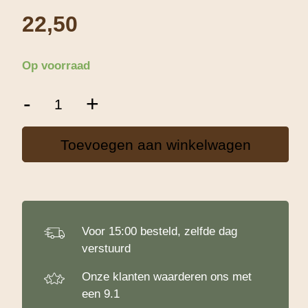
22,50
Op voorraad
Birthday
-
+
Party
Sprinkles
-
Toevoegen aan winkelwagen
500
g
aantal
Voor 15:00 besteld, zelfde dag
verstuurd
Onze klanten waarderen ons met
een 9.1