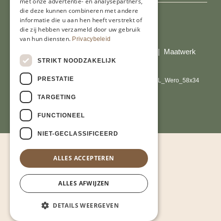
met onze advertentie- en analysepartners,
die deze kunnen combineren met andere
informatie die u aan hen heeft verstrekt of
die zij hebben verzameld door uw gebruik
Al onze prijzen zijn incl. BTW
van hun diensten.
Privacybeleid
© Copyright 2026 Limburgs Bakwinkeltje |
Maatwerk
STRIKT NOODZAKELIJK
website webmix
PRESTATIE
TARGETING
FUNCTIONEEL
NIET-GECLASSIFICEERD
ALLES ACCEPTEREN
ALLES AFWIJZEN
DETAILS WEERGEVEN