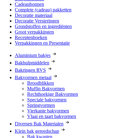
Cadeaubonnen
Complete (cadeau) pakketten
Decoratie materiaal
Decoratie Versieringen
Grondstoffen en ingrediënten
Groot verpakkingen
Receptenboeken
Verpakkingen en Presentatie
Aluminium bakjes
Bakhulpmiddelen
Bakringen RVS
Bakvormen metaal
Broodblikken
Muffin Bakvormen
Rechthoekige Bakvormen
Speciale bakvormen
Springvormen
Vierkante bakvormen
Vlaai en taart bakvormen
Diversen Bak Materialen
Klein bak gereedschap
Bak kwasten