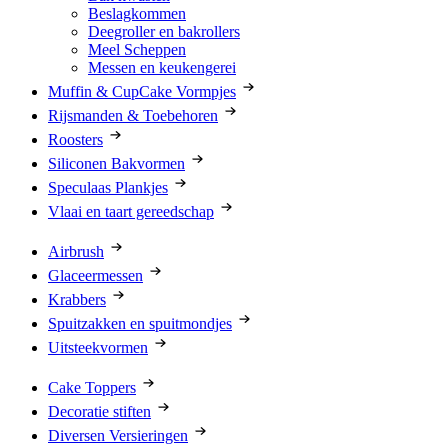
Beslagkommen
Deegroller en bakrollers
Meel Scheppen
Messen en keukengerei
Muffin & CupCake Vormpjes
Rijsmanden & Toebehoren
Roosters
Siliconen Bakvormen
Speculaas Plankjes
Vlaai en taart gereedschap
Airbrush
Glaceermessen
Krabbers
Spuitzakken en spuitmondjes
Uitsteekvormen
Cake Toppers
Decoratie stiften
Diversen Versieringen