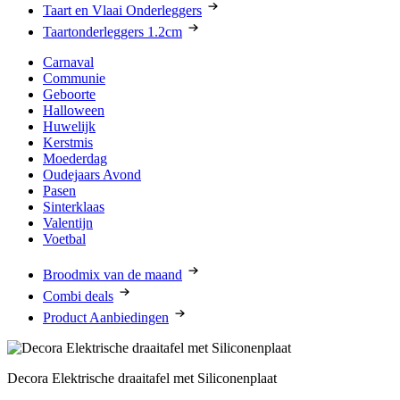
Taart en Vlaai Onderleggers
Taartonderleggers 1.2cm
Carnaval
Communie
Geboorte
Halloween
Huwelijk
Kerstmis
Moederdag
Oudejaars Avond
Pasen
Sinterklaas
Valentijn
Voetbal
Broodmix van de maand
Combi deals
Product Aanbiedingen
Decora Elektrische draaitafel met Siliconenplaat