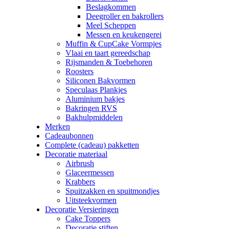
Beslagkommen
Deegroller en bakrollers
Meel Scheppen
Messen en keukengerei
Muffin & CupCake Vormpjes
Vlaai en taart gereedschap
Rijsmanden & Toebehoren
Roosters
Siliconen Bakvormen
Speculaas Plankjes
Aluminium bakjes
Bakringen RVS
Bakhulpmiddelen
Merken
Cadeaubonnen
Complete (cadeau) pakketten
Decoratie materiaal
Airbrush
Glaceermessen
Krabbers
Spuitzakken en spuitmondjes
Uitsteekvormen
Decoratie Versieringen
Cake Toppers
Decoratie stiften