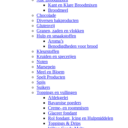
Kant en Klare Broodmixen
Broodmeel
Chocolade
Diversen bakproducten
Glutenvrij
Granen, zaden en vlokken
Hulp en smaakstoffen
Aroma’s
Benodigdheden voor brood
Kleurstoffen
Kruiden en specerijen
Noten
Marsepein
Meel en Bloem
Spelt Producten
Spijs
Suikers
Toppings en vullingen
Afdekgelei
Bavaroise poeders
Creme- en roommixen
Glaceer fondant
Rol fondant, Icing en Hulpmiddelen
Toppings & Drips