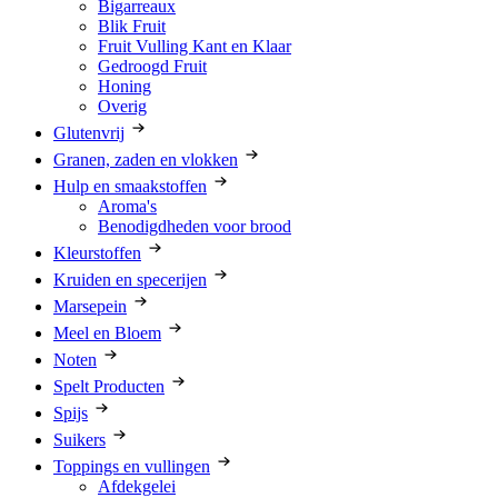
Bigarreaux
Blik Fruit
Fruit Vulling Kant en Klaar
Gedroogd Fruit
Honing
Overig
Glutenvrij
Granen, zaden en vlokken
Hulp en smaakstoffen
Aroma's
Benodigdheden voor brood
Kleurstoffen
Kruiden en specerijen
Marsepein
Meel en Bloem
Noten
Spelt Producten
Spijs
Suikers
Toppings en vullingen
Afdekgelei