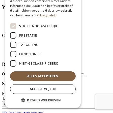
die deze kunnen combineren met andere
informatie die u aan hen heeft verstrekt of
Winkel
die zij hebben verzameld door uw gebruik
van hun diensten.
Privacybeleid
Aanbiedingen en acties
Assortiment
Thema's
STRIKT NOODZAKELIJK
Over ons
PRESTATIE
TARGETING
Wie zijn wij?
Recepten
FUNCTIONEEL
Tips
NIET-GECLASSIFICEERD
Recensies
Onze klanten waarderen ons met 4.9 van de 5 sterren
ALLES ACCEPTEREN
Schrijf je in voor onze nieuwsbrief
ALLES AFWIJZEN
E-mailadres
DETAILS WEERGEVEN