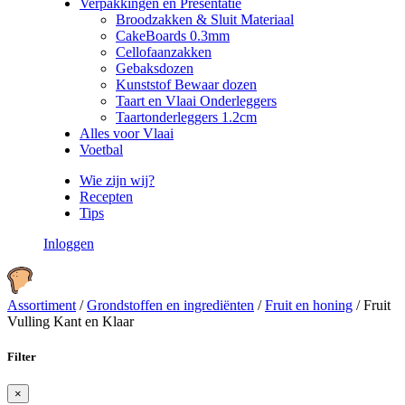
Verpakkingen en Presentatie
Broodzakken & Sluit Materiaal
CakeBoards 0.3mm
Cellofaanzakken
Gebaksdozen
Kunststof Bewaar dozen
Taart en Vlaai Onderleggers
Taartonderleggers 1.2cm
Alles voor Vlaai
Voetbal
Wie zijn wij?
Recepten
Tips
Inloggen
Assortiment
/
Grondstoffen en ingrediënten
/
Fruit en honing
/
Fruit
Vulling Kant en Klaar
Filter
×