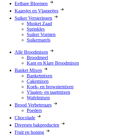
Eetbare Bloemen
Kaarsjes en Vlaggetjes
Suiker Versieringen
Musket Zaad
Sprinkles
Suiker Vormen
Suikerparels
Alle Broodmixen
Broodmeel
Kant en Klare Broodmixen
Banket Mixen
Banketmixen
Cakemixen
Koek- en browniemixen
Vlaaien- en taartmixen
Wafelmixen
Brood Verbeteraars
Poeders
Chocolade
Diversen bakproducten
Fruit en honing