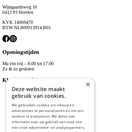
Wijngaardsweg 16
6412 PJ Heerlen
KVK 14069470
BTW NL809913914.B01
Openingstijden
Ma t/m vrij – 8.00 tot 17.00
Za & zo gesloten
Klantenservice
×
Deze website maakt
Algemene voorwaarden
gebruik van cookies.
Contact
Levertijd en bezorging
We gebruiken cookies om inhoud en
Meest gestelde vragen
advertenties te personaliseren en om ons
Niet helemaal tevreden?
verkeer te analyseren. We delen ook
Retourneren & Herroepingsrecht
informatie over uw gebruik van onze site
Privacy verklaring
met onze advertentie- en analysepartners,
Cookieverklaring