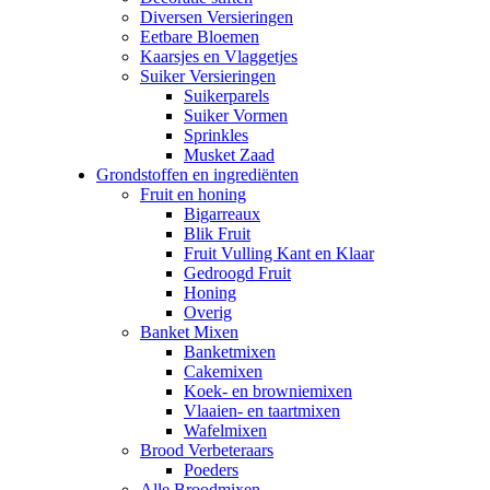
Diversen Versieringen
Eetbare Bloemen
Kaarsjes en Vlaggetjes
Suiker Versieringen
Suikerparels
Suiker Vormen
Sprinkles
Musket Zaad
Grondstoffen en ingrediënten
Fruit en honing
Bigarreaux
Blik Fruit
Fruit Vulling Kant en Klaar
Gedroogd Fruit
Honing
Overig
Banket Mixen
Banketmixen
Cakemixen
Koek- en browniemixen
Vlaaien- en taartmixen
Wafelmixen
Brood Verbeteraars
Poeders
Alle Broodmixen