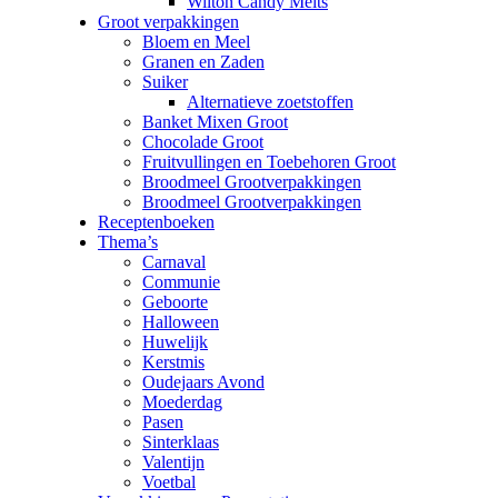
Wilton Candy Melts
Groot verpakkingen
Bloem en Meel
Granen en Zaden
Suiker
Alternatieve zoetstoffen
Banket Mixen Groot
Chocolade Groot
Fruitvullingen en Toebehoren Groot
Broodmeel Grootverpakkingen
Broodmeel Grootverpakkingen
Receptenboeken
Thema’s
Carnaval
Communie
Geboorte
Halloween
Huwelijk
Kerstmis
Oudejaars Avond
Moederdag
Pasen
Sinterklaas
Valentijn
Voetbal