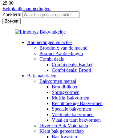
25,00
Bekijk alle aanbiedingen
Zoekterm
Aanbiedingen en acties
Broodmix van de maand
Product Aanbiedingen
Combi deals
Combi deals: Banket
Combi deals: Brood
Bak materialen
Bakvormen metaal
Broodblikken
Springvormen
Muffin Bakvormen
Rechthoekige Bakvormen
Speciale bakvormen
Vierkante bakvormen
Vlaai en taart bakvormen
Diversen Bak Materialen
Klein bak gereedschap
Bak kwasten