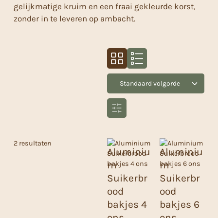
gelijkmatige kruim en een fraai gekleurde korst,
zonder in te leveren op ambacht.
2 resultaten
Aluminiu
Aluminiu
m
m
Suikerbr
Suikerbr
ood
ood
bakjes 4
bakjes 6
ons
ons