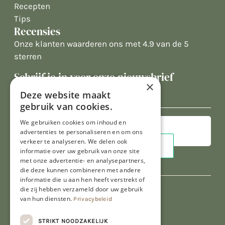
Recepten
Tips
Recensies
Onze klanten waarderen ons met 4.9 van de 5
sterren
Schrijf je in voor onze nieuwsbrief
×
E-
Deze website maakt
mailadres
gebruik van cookies.
We gebruiken cookies om inhoud en
advertenties te personaliseren en om ons
verkeer te analyseren. We delen ook
informatie over uw gebruik van onze site
met onze advertentie- en analysepartners,
die deze kunnen combineren met andere
informatie die u aan hen heeft verstrekt of
die zij hebben verzameld door uw gebruik
van hun diensten.
Privacybeleid
STRIKT NOODZAKELIJK