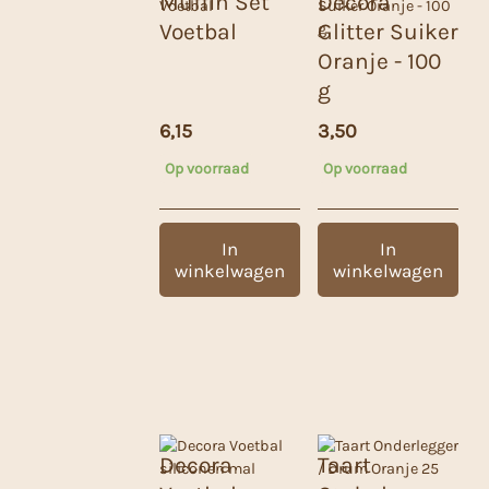
Muffin Set
Decora
Voetbal
Glitter Suiker
Oranje - 100
g
6,15
3,50
Op voorraad
Op voorraad
In
In
winkelwagen
winkelwagen
Decora
Taart