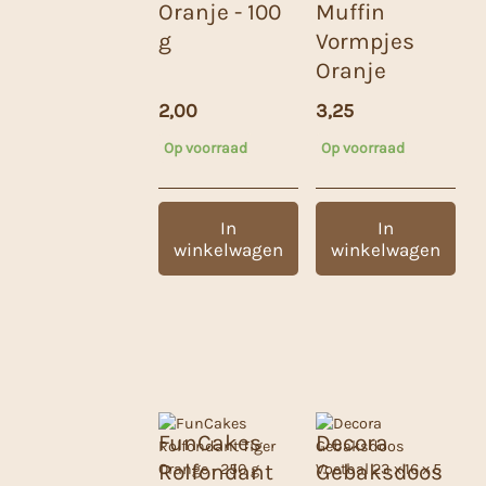
Oranje - 100
Muffin
g
Vormpjes
Oranje
2,00
3,25
Op voorraad
Op voorraad
In
In
winkelwagen
winkelwagen
FunCakes
Decora
Rolfondant
Gebaksdoos