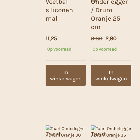
Voetbal
Onderlegger
siliconen
/ Drum
mal
Oranje 25
cm
Oorspronkeli
Huidige
11,25
3,30
2,80
prijs
prijs
Op voorraad
Op voorraad
was:
is:
3,30.
2,80.
In
In
winkelwagen
winkelwagen
Taart
Taart