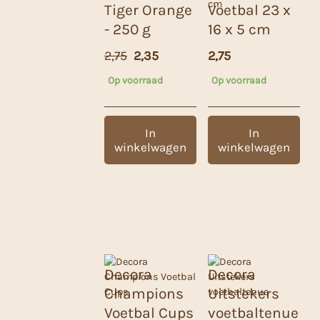
Tiger Orange
Voetbal 23 x
- 250 g
16 x 5 cm
Oorspronkelijke
Huidige
2,75
2,35
2,75
prijs
prijs
Op voorraad
Op voorraad
was:
is:
2,75.
2,35.
In
In
winkelwagen
winkelwagen
Decora
Decora
Champions
Uitstekers
Voetbal Cups
voetbaltenue