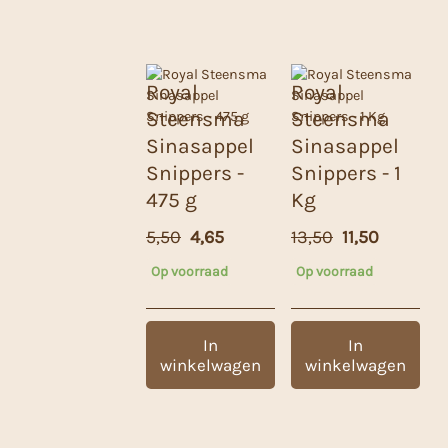
Royal
Royal
Steensma
Steensma
Sinasappel
Sinasappel
Snippers -
Snippers - 1
475 g
Kg
Oorspronkelijke
Huidige
Oorspronkeli
Huidige
5,50
4,65
13,50
11,50
prijs
prijs
prijs
prijs
Op voorraad
Op voorraad
was:
is:
was:
is:
5,50.
4,65.
13,50.
11,50.
In
In
winkelwagen
winkelwagen