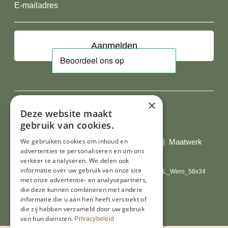
E-
mailadres
×
Deze website maakt
Al onze prijzen zijn incl. BTW
gebruik van cookies.
We gebruiken cookies om inhoud en
© Copyright 2026 Limburgs Bakwinkeltje |
Maatwerk
advertenties te personaliseren en om ons
website webmix
verkeer te analyseren. We delen ook
informatie over uw gebruik van onze site
met onze advertentie- en analysepartners,
die deze kunnen combineren met andere
informatie die u aan hen heeft verstrekt of
die zij hebben verzameld door uw gebruik
van hun diensten.
Privacybeleid