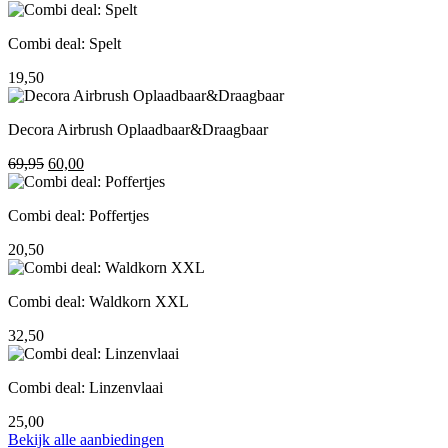
prijs
prijs
was:
is:
Combi deal: Spelt
195,00.
155,00.
19,50
Decora Airbrush Oplaadbaar&Draagbaar
69,95
Oorspronkelijke
60,00
Huidige
prijs
prijs
was:
is:
Combi deal: Poffertjes
69,95.
60,00.
20,50
Combi deal: Waldkorn XXL
32,50
Combi deal: Linzenvlaai
25,00
Bekijk alle aanbiedingen