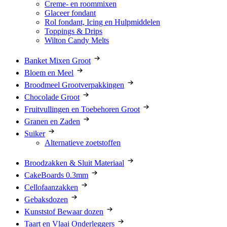
Creme- en roommixen
Glaceer fondant
Rol fondant, Icing en Hulpmiddelen
Toppings & Drips
Wilton Candy Melts
Banket Mixen Groot
Bloem en Meel
Broodmeel Grootverpakkingen
Chocolade Groot
Fruitvullingen en Toebehoren Groot
Granen en Zaden
Suiker
Alternatieve zoetstoffen
Broodzakken & Sluit Materiaal
CakeBoards 0.3mm
Cellofaanzakken
Gebaksdozen
Kunststof Bewaar dozen
Taart en Vlaai Onderleggers