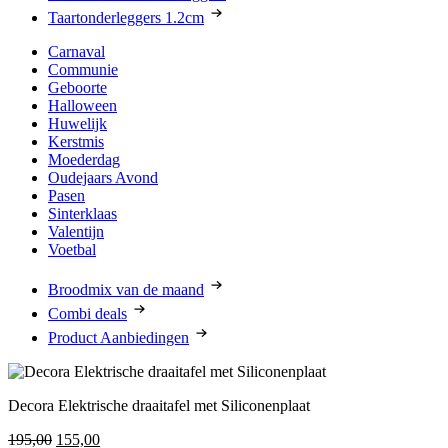
Taartonderleggers 1.2cm
Carnaval
Communie
Geboorte
Halloween
Huwelijk
Kerstmis
Moederdag
Oudejaars Avond
Pasen
Sinterklaas
Valentijn
Voetbal
Broodmix van de maand
Combi deals
Product Aanbiedingen
Decora Elektrische draaitafel met Siliconenplaat
195,00
Oorspronkelijke
155,00
Huidige