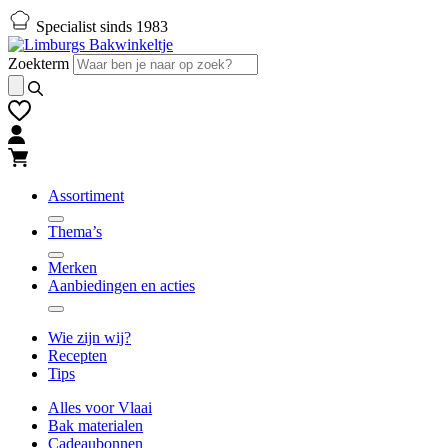
Naar
Naar
Specialist sinds 1983
hoofd-
footer
inhoud
gaan
Zoekterm
gaan
Assortiment
Thema’s
Merken
Aanbiedingen en acties
Wie zijn wij?
Recepten
Tips
Alles voor Vlaai
Bak materialen
Cadeaubonnen