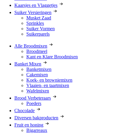
Kaarsjes en Vlaggetjes
Suiker Versieringen
Musket Zaad
Sprinkles
Suiker Vormen
Suikerparels
Alle Broodmixen
Broodmeel
Kant en Klare Broodmixen
Banket Mixen
Banketmixen
Cakemixen
Koek- en browniemixen
Vlaaien- en taartmixen
Wafelmixen
Brood Verbeteraars
Poeders
Chocolade
Diversen bakproducten
Fruit en honing
Bigarreaux