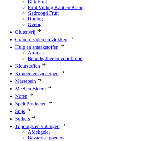
Blik Fruit
Fruit Vulling Kant en Klaar
Gedroogd Fruit
Honing
Overig
Glutenvrij
Granen, zaden en vlokken
Hulp en smaakstoffen
Aroma's
Benodigdheden voor brood
Kleurstoffen
Kruiden en specerijen
Marsepein
Meel en Bloem
Noten
Spelt Producten
Spijs
Suikers
Toppings en vullingen
Afdekgelei
Bavaroise poeders