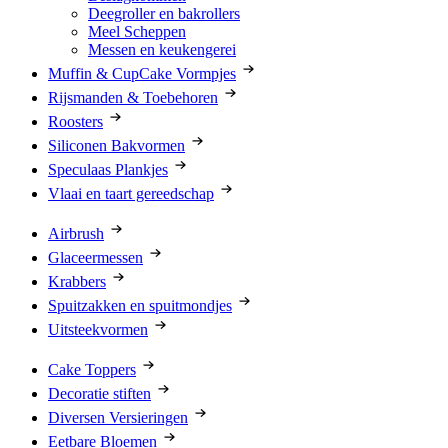
Deegroller en bakrollers
Meel Scheppen
Messen en keukengerei
Muffin & CupCake Vormpjes
Rijsmanden & Toebehoren
Roosters
Siliconen Bakvormen
Speculaas Plankjes
Vlaai en taart gereedschap
Airbrush
Glaceermessen
Krabbers
Spuitzakken en spuitmondjes
Uitsteekvormen
Cake Toppers
Decoratie stiften
Diversen Versieringen
Eetbare Bloemen