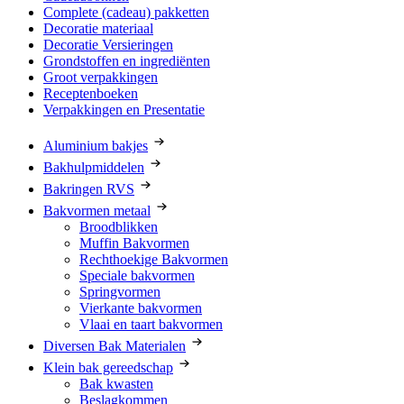
Complete (cadeau) pakketten
Decoratie materiaal
Decoratie Versieringen
Grondstoffen en ingrediënten
Groot verpakkingen
Receptenboeken
Verpakkingen en Presentatie
Aluminium bakjes
Bakhulpmiddelen
Bakringen RVS
Bakvormen metaal
Broodblikken
Muffin Bakvormen
Rechthoekige Bakvormen
Speciale bakvormen
Springvormen
Vierkante bakvormen
Vlaai en taart bakvormen
Diversen Bak Materialen
Klein bak gereedschap
Bak kwasten
Beslagkommen