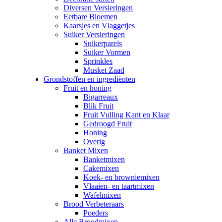
Diversen Versieringen
Eetbare Bloemen
Kaarsjes en Vlaggetjes
Suiker Versieringen
Suikerparels
Suiker Vormen
Sprinkles
Musket Zaad
Grondstoffen en ingrediënten
Fruit en honing
Bigarreaux
Blik Fruit
Fruit Vulling Kant en Klaar
Gedroogd Fruit
Honing
Overig
Banket Mixen
Banketmixen
Cakemixen
Koek- en browniemixen
Vlaaien- en taartmixen
Wafelmixen
Brood Verbeteraars
Poeders
Alle Broodmixen