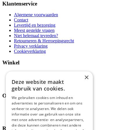
Klantenservice
Algemene voorwaarden
Contact
Levertijd en bezorging
Meest gestelde vragen
Niet helemaal tevreden?
Retourneren & Herroepingsrecht
Privacy verklaring
Cookieverklaring
Winkel
Aanbiedingen en acties
×
Assortiment
Deze website maakt
Thema's
gebruik van cookies.
Over ons
We gebruiken cookies om inhoud en
advertenties te personaliseren en om ons
Wie zijn wij?
verkeer te analyseren. We delen ook
Recepten
informatie over uw gebruik van onze site
Tips
met onze advertentie- en analysepartners,
die deze kunnen combineren met andere
Recensies