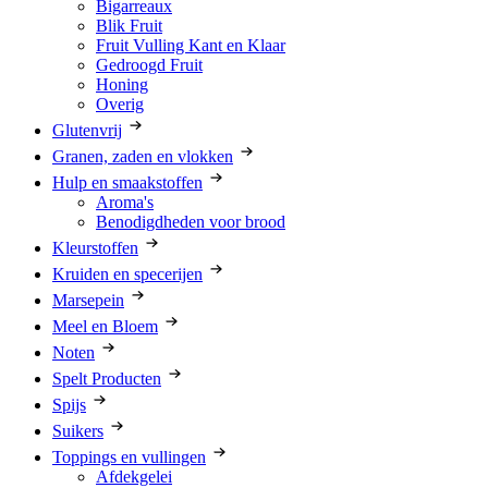
Bigarreaux
Blik Fruit
Fruit Vulling Kant en Klaar
Gedroogd Fruit
Honing
Overig
Glutenvrij
Granen, zaden en vlokken
Hulp en smaakstoffen
Aroma's
Benodigdheden voor brood
Kleurstoffen
Kruiden en specerijen
Marsepein
Meel en Bloem
Noten
Spelt Producten
Spijs
Suikers
Toppings en vullingen
Afdekgelei