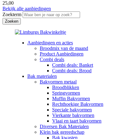
25,00
Bekijk alle aanbiedingen
Zoekterm
Aanbiedingen en acties
Broodmix van de maand
Product Aanbiedingen
Combi deals
Combi deals: Banket
Combi deals: Brood
Bak materialen
Bakvormen metaal
Broodblikken
Springvormen
Muffin Bakvormen
Rechthoekige Bakvormen
Speciale bakvormen
Vierkante bakvormen
Vlaai en taart bakvormen
Diversen Bak Materialen
Klein bak gereedschap
Bak kwasten