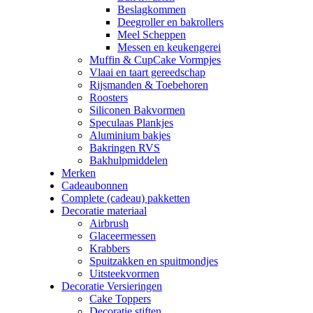
Beslagkommen
Deegroller en bakrollers
Meel Scheppen
Messen en keukengerei
Muffin & CupCake Vormpjes
Vlaai en taart gereedschap
Rijsmanden & Toebehoren
Roosters
Siliconen Bakvormen
Speculaas Plankjes
Aluminium bakjes
Bakringen RVS
Bakhulpmiddelen
Merken
Cadeaubonnen
Complete (cadeau) pakketten
Decoratie materiaal
Airbrush
Glaceermessen
Krabbers
Spuitzakken en spuitmondjes
Uitsteekvormen
Decoratie Versieringen
Cake Toppers
Decoratie stiften