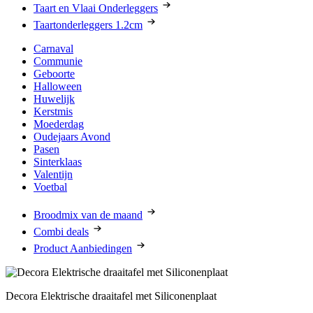
Taart en Vlaai Onderleggers
Taartonderleggers 1.2cm
Carnaval
Communie
Geboorte
Halloween
Huwelijk
Kerstmis
Moederdag
Oudejaars Avond
Pasen
Sinterklaas
Valentijn
Voetbal
Broodmix van de maand
Combi deals
Product Aanbiedingen
Decora Elektrische draaitafel met Siliconenplaat