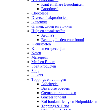
Kant en Klare Broodmixen
Broodmeel
Chocolade
Diversen bakproducten
Glutenvrij
Granen, zaden en vlokken
Hulp en smaakstoffen
Aroma’s
Benodigdheden voor brood
Kleurstoffen
Kruiden en specerijen
Noten
Marsepein
Meel en Bloem
Spelt Producten
Spijs
Suikers
Toppings en vullingen
Afdekgelei
Bavaroise poeders
Creme- en roommixen
Glaceer fondant
Rol fondant, Icing en Hulpmiddelen
Toppings & Drips