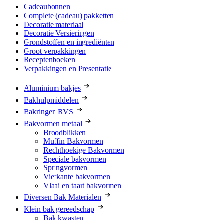
Cadeaubonnen
Complete (cadeau) pakketten
Decoratie materiaal
Decoratie Versieringen
Grondstoffen en ingrediënten
Groot verpakkingen
Receptenboeken
Verpakkingen en Presentatie
Aluminium bakjes
Bakhulpmiddelen
Bakringen RVS
Bakvormen metaal
Broodblikken
Muffin Bakvormen
Rechthoekige Bakvormen
Speciale bakvormen
Springvormen
Vierkante bakvormen
Vlaai en taart bakvormen
Diversen Bak Materialen
Klein bak gereedschap
Bak kwasten