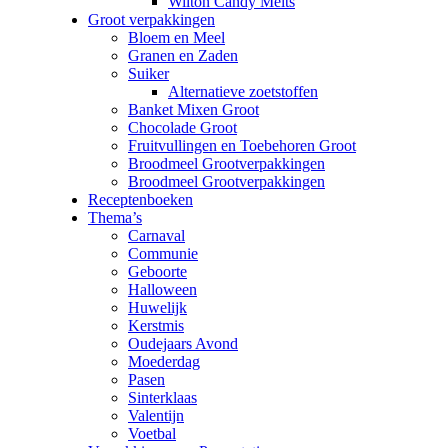
Wilton Candy Melts
Groot verpakkingen
Bloem en Meel
Granen en Zaden
Suiker
Alternatieve zoetstoffen
Banket Mixen Groot
Chocolade Groot
Fruitvullingen en Toebehoren Groot
Broodmeel Grootverpakkingen
Broodmeel Grootverpakkingen
Receptenboeken
Thema’s
Carnaval
Communie
Geboorte
Halloween
Huwelijk
Kerstmis
Oudejaars Avond
Moederdag
Pasen
Sinterklaas
Valentijn
Voetbal