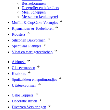
Beslagkommen
Deegroller en bakrollers
Meel Scheppen
Messen en keukengerei
Muffin & CupCake Vormpjes
Rijsmanden & Toebehoren
Roosters
Siliconen Bakvormen
Speculaas Plankjes
Vlaai en taart gereedschap
Airbrush
Glaceermessen
Krabbers
Spuitzakken en spuitmondjes
Uitsteekvormen
Cake Toppers
Decoratie stiften
Diversen Versieringen