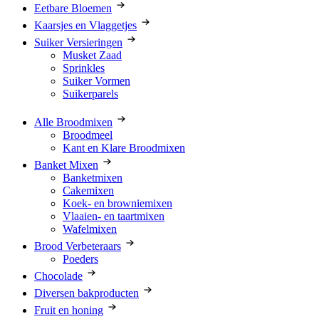
Eetbare Bloemen
Kaarsjes en Vlaggetjes
Suiker Versieringen
Musket Zaad
Sprinkles
Suiker Vormen
Suikerparels
Alle Broodmixen
Broodmeel
Kant en Klare Broodmixen
Banket Mixen
Banketmixen
Cakemixen
Koek- en browniemixen
Vlaaien- en taartmixen
Wafelmixen
Brood Verbeteraars
Poeders
Chocolade
Diversen bakproducten
Fruit en honing