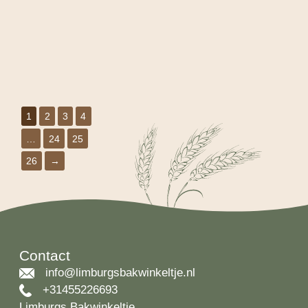
1
2
3
4
…
24
25
26
→
Contact
info@limburgsbakwinkeltje.nl
+31455226693
Limburgs Bakwinkeltje