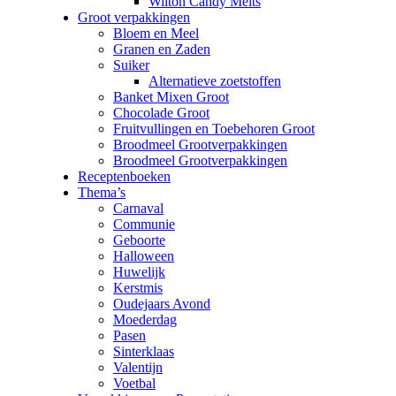
Wilton Candy Melts
Groot verpakkingen
Bloem en Meel
Granen en Zaden
Suiker
Alternatieve zoetstoffen
Banket Mixen Groot
Chocolade Groot
Fruitvullingen en Toebehoren Groot
Broodmeel Grootverpakkingen
Broodmeel Grootverpakkingen
Receptenboeken
Thema’s
Carnaval
Communie
Geboorte
Halloween
Huwelijk
Kerstmis
Oudejaars Avond
Moederdag
Pasen
Sinterklaas
Valentijn
Voetbal