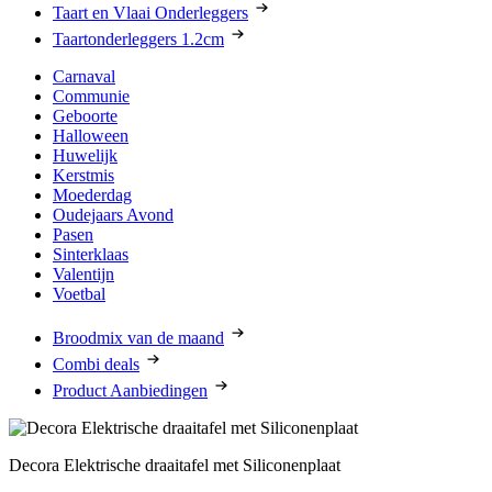
Taart en Vlaai Onderleggers
Taartonderleggers 1.2cm
Carnaval
Communie
Geboorte
Halloween
Huwelijk
Kerstmis
Moederdag
Oudejaars Avond
Pasen
Sinterklaas
Valentijn
Voetbal
Broodmix van de maand
Combi deals
Product Aanbiedingen
Decora Elektrische draaitafel met Siliconenplaat