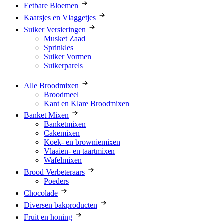
Eetbare Bloemen
Kaarsjes en Vlaggetjes
Suiker Versieringen
Musket Zaad
Sprinkles
Suiker Vormen
Suikerparels
Alle Broodmixen
Broodmeel
Kant en Klare Broodmixen
Banket Mixen
Banketmixen
Cakemixen
Koek- en browniemixen
Vlaaien- en taartmixen
Wafelmixen
Brood Verbeteraars
Poeders
Chocolade
Diversen bakproducten
Fruit en honing