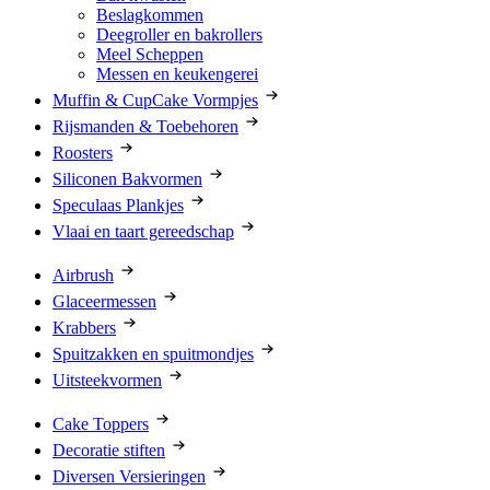
Beslagkommen
Deegroller en bakrollers
Meel Scheppen
Messen en keukengerei
Muffin & CupCake Vormpjes
Rijsmanden & Toebehoren
Roosters
Siliconen Bakvormen
Speculaas Plankjes
Vlaai en taart gereedschap
Airbrush
Glaceermessen
Krabbers
Spuitzakken en spuitmondjes
Uitsteekvormen
Cake Toppers
Decoratie stiften
Diversen Versieringen