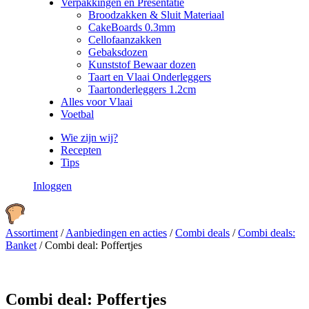
Verpakkingen en Presentatie
Broodzakken & Sluit Materiaal
CakeBoards 0.3mm
Cellofaanzakken
Gebaksdozen
Kunststof Bewaar dozen
Taart en Vlaai Onderleggers
Taartonderleggers 1.2cm
Alles voor Vlaai
Voetbal
Wie zijn wij?
Recepten
Tips
Inloggen
Assortiment
/
Aanbiedingen en acties
/
Combi deals
/
Combi deals:
Banket
/
Combi deal: Poffertjes
Combi deal: Poffertjes