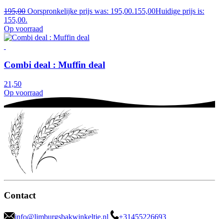
195,00
Oorspronkelijke prijs was: 195,00.
155,00
Huidige prijs is:
155,00.
Op voorraad
Combi deal : Muffin deal
21,50
Op voorraad
Contact
info@limburgsbakwinkeltje.nl
+31455226693