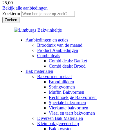
25,00
Bekijk alle aanbiedingen
Zoekterm
Aanbiedingen en acties
Broodmix van de maand
Product Aanbiedingen
Combi deals
Combi deals: Banket
Combi deals: Brood
Bak materialen
Bakvormen metaal
Broodblikken
Springvormen
Muffin Bakvormen
Rechthoekige Bakvormen
Speciale bakvormen
Vierkante bakvormen
Vlaai en taart bakvormen
Diversen Bak Materialen
Klein bak gereedschap
Bak kwasten