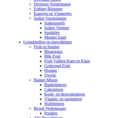
Diversen Versieringen
Eetbare Bloemen
Kaarsjes en Vlaggetjes
Suiker Versieringen
Suikerparels
Suiker Vormen
Sprinkles
Musket Zaad
Grondstoffen en ingrediënten
Fruit en honing
Bigarreaux
Blik Fruit
Fruit Vulling Kant en Klaar
Gedroogd Fruit
Honing
Overig
Banket Mixen
Banketmixen
Cakemixen
Koek- en browniemixen
Vlaaien- en taartmixen
Wafelmixen
Brood Verbeteraars
Poeders
Alle Broodmixen