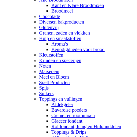
Kant en Klare Broodmixen
Broodmeel
Chocolade
Diversen bakproducten
Glutenvrij
Granen, zaden en vlokken
Hulp en smaakstoffen
Aroma’s
Benodigdheden voor brood
Kleurstoffen
Kruiden en specerijen
Noten
Marsepein
Meel en Bloem
Spelt Producten
Spijs
Suikers
Toppings en vullingen
Afdekgelei
Bavaroise poeders
Creme- en roommixen
Glaceer fondant
Rol fondant, Icing en Hulpmiddelen
Toppings & Drips