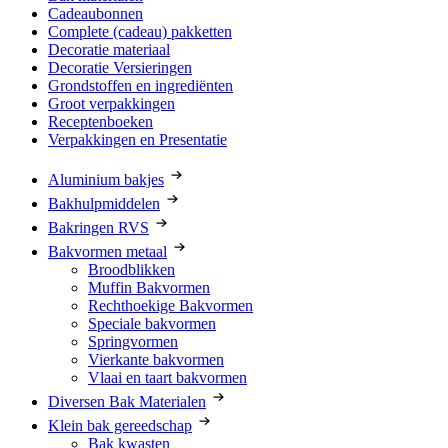
Cadeaubonnen
Complete (cadeau) pakketten
Decoratie materiaal
Decoratie Versieringen
Grondstoffen en ingrediënten
Groot verpakkingen
Receptenboeken
Verpakkingen en Presentatie
Aluminium bakjes
Bakhulpmiddelen
Bakringen RVS
Bakvormen metaal
Broodblikken
Muffin Bakvormen
Rechthoekige Bakvormen
Speciale bakvormen
Springvormen
Vierkante bakvormen
Vlaai en taart bakvormen
Diversen Bak Materialen
Klein bak gereedschap
Bak kwasten