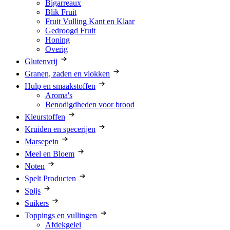
Bigarreaux
Blik Fruit
Fruit Vulling Kant en Klaar
Gedroogd Fruit
Honing
Overig
Glutenvrij
Granen, zaden en vlokken
Hulp en smaakstoffen
Aroma's
Benodigdheden voor brood
Kleurstoffen
Kruiden en specerijen
Marsepein
Meel en Bloem
Noten
Spelt Producten
Spijs
Suikers
Toppings en vullingen
Afdekgelei