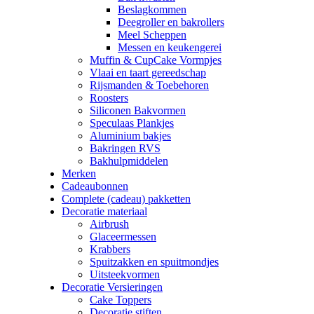
Beslagkommen
Deegroller en bakrollers
Meel Scheppen
Messen en keukengerei
Muffin & CupCake Vormpjes
Vlaai en taart gereedschap
Rijsmanden & Toebehoren
Roosters
Siliconen Bakvormen
Speculaas Plankjes
Aluminium bakjes
Bakringen RVS
Bakhulpmiddelen
Merken
Cadeaubonnen
Complete (cadeau) pakketten
Decoratie materiaal
Airbrush
Glaceermessen
Krabbers
Spuitzakken en spuitmondjes
Uitsteekvormen
Decoratie Versieringen
Cake Toppers
Decoratie stiften