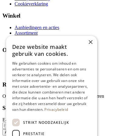
Cookieverklaring
Winkel
Aanbiedingen en acties
Assortiment
Thema's
×
Deze website maakt
Over ons
gebruik van cookies.
Wie zijn wij?
We gebruiken cookies om inhoud en
Recepten
advertenties te personaliseren en om ons
Tips
verkeer te analyseren. We delen ook
informatie over uw gebruik van onze site
Recensies
met onze advertentie- en analysepartners,
die deze kunnen combineren met andere
Onze klanten waarderen ons met 4.9 van de 5 sterren
informatie die u aan hen heeft verstrekt of
die zij hebben verzameld door uw gebruik
Schrijf je in voor onze nieuwsbrief
van hun diensten.
Privacybeleid
E-mailadres
STRIKT NOODZAKELIJK
PRESTATIE