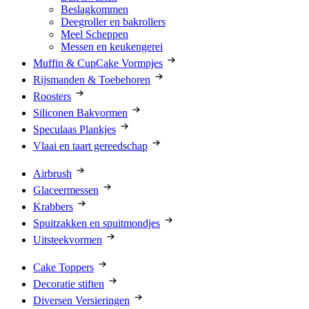
Beslagkommen
Deegroller en bakrollers
Meel Scheppen
Messen en keukengerei
Muffin & CupCake Vormpjes
Rijsmanden & Toebehoren
Roosters
Siliconen Bakvormen
Speculaas Plankjes
Vlaai en taart gereedschap
Airbrush
Glaceermessen
Krabbers
Spuitzakken en spuitmondjes
Uitsteekvormen
Cake Toppers
Decoratie stiften
Diversen Versieringen