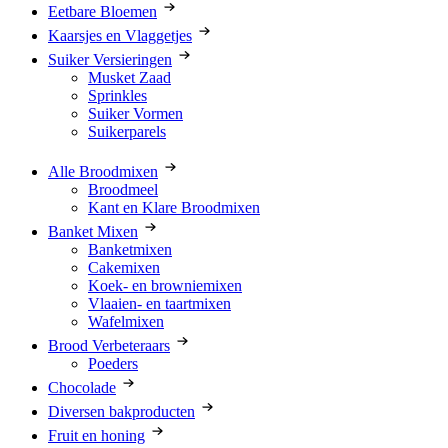
Eetbare Bloemen
Kaarsjes en Vlaggetjes
Suiker Versieringen
Musket Zaad
Sprinkles
Suiker Vormen
Suikerparels
Alle Broodmixen
Broodmeel
Kant en Klare Broodmixen
Banket Mixen
Banketmixen
Cakemixen
Koek- en browniemixen
Vlaaien- en taartmixen
Wafelmixen
Brood Verbeteraars
Poeders
Chocolade
Diversen bakproducten
Fruit en honing