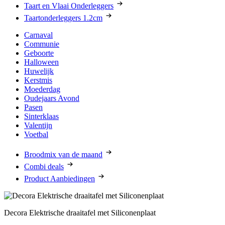
Taart en Vlaai Onderleggers
Taartonderleggers 1.2cm
Carnaval
Communie
Geboorte
Halloween
Huwelijk
Kerstmis
Moederdag
Oudejaars Avond
Pasen
Sinterklaas
Valentijn
Voetbal
Broodmix van de maand
Combi deals
Product Aanbiedingen
Decora Elektrische draaitafel met Siliconenplaat