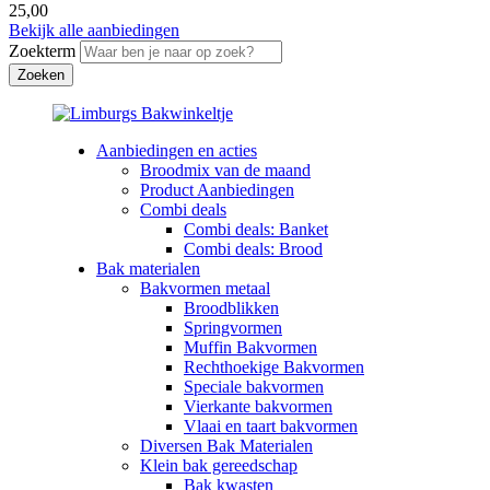
25,00
Bekijk alle aanbiedingen
Zoekterm
Aanbiedingen en acties
Broodmix van de maand
Product Aanbiedingen
Combi deals
Combi deals: Banket
Combi deals: Brood
Bak materialen
Bakvormen metaal
Broodblikken
Springvormen
Muffin Bakvormen
Rechthoekige Bakvormen
Speciale bakvormen
Vierkante bakvormen
Vlaai en taart bakvormen
Diversen Bak Materialen
Klein bak gereedschap
Bak kwasten