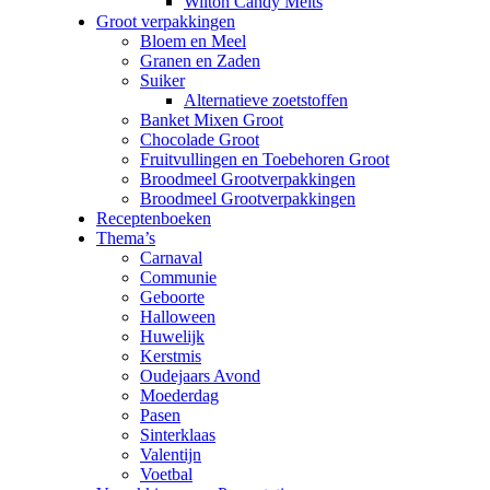
Wilton Candy Melts
Groot verpakkingen
Bloem en Meel
Granen en Zaden
Suiker
Alternatieve zoetstoffen
Banket Mixen Groot
Chocolade Groot
Fruitvullingen en Toebehoren Groot
Broodmeel Grootverpakkingen
Broodmeel Grootverpakkingen
Receptenboeken
Thema’s
Carnaval
Communie
Geboorte
Halloween
Huwelijk
Kerstmis
Oudejaars Avond
Moederdag
Pasen
Sinterklaas
Valentijn
Voetbal