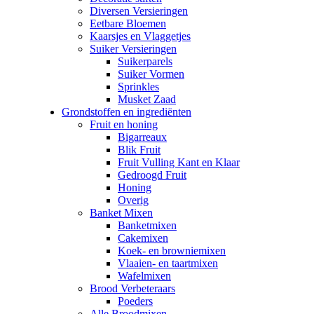
Diversen Versieringen
Eetbare Bloemen
Kaarsjes en Vlaggetjes
Suiker Versieringen
Suikerparels
Suiker Vormen
Sprinkles
Musket Zaad
Grondstoffen en ingrediënten
Fruit en honing
Bigarreaux
Blik Fruit
Fruit Vulling Kant en Klaar
Gedroogd Fruit
Honing
Overig
Banket Mixen
Banketmixen
Cakemixen
Koek- en browniemixen
Vlaaien- en taartmixen
Wafelmixen
Brood Verbeteraars
Poeders
Alle Broodmixen