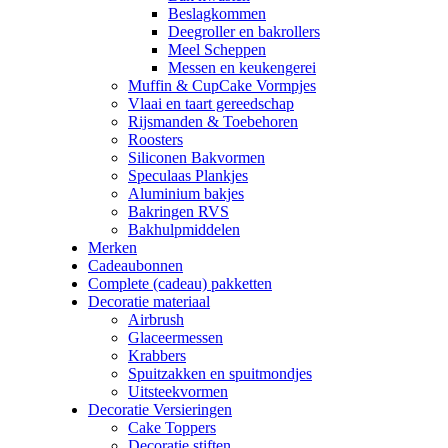
Beslagkommen
Deegroller en bakrollers
Meel Scheppen
Messen en keukengerei
Muffin & CupCake Vormpjes
Vlaai en taart gereedschap
Rijsmanden & Toebehoren
Roosters
Siliconen Bakvormen
Speculaas Plankjes
Aluminium bakjes
Bakringen RVS
Bakhulpmiddelen
Merken
Cadeaubonnen
Complete (cadeau) pakketten
Decoratie materiaal
Airbrush
Glaceermessen
Krabbers
Spuitzakken en spuitmondjes
Uitsteekvormen
Decoratie Versieringen
Cake Toppers
Decoratie stiften