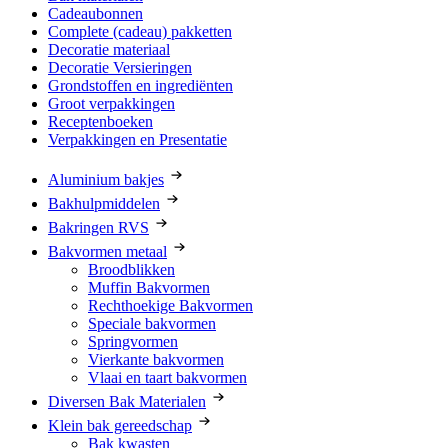
Cadeaubonnen
Complete (cadeau) pakketten
Decoratie materiaal
Decoratie Versieringen
Grondstoffen en ingrediënten
Groot verpakkingen
Receptenboeken
Verpakkingen en Presentatie
Aluminium bakjes
Bakhulpmiddelen
Bakringen RVS
Bakvormen metaal
Broodblikken
Muffin Bakvormen
Rechthoekige Bakvormen
Speciale bakvormen
Springvormen
Vierkante bakvormen
Vlaai en taart bakvormen
Diversen Bak Materialen
Klein bak gereedschap
Bak kwasten