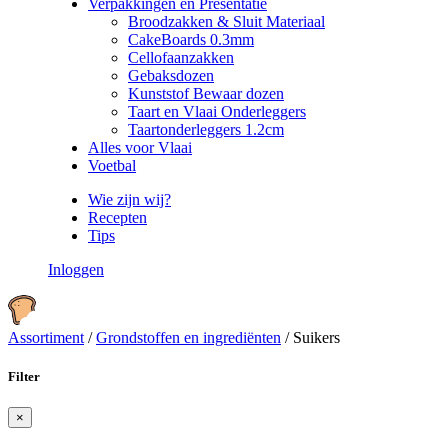
Verpakkingen en Presentatie
Broodzakken & Sluit Materiaal
CakeBoards 0.3mm
Cellofaanzakken
Gebaksdozen
Kunststof Bewaar dozen
Taart en Vlaai Onderleggers
Taartonderleggers 1.2cm
Alles voor Vlaai
Voetbal
Wie zijn wij?
Recepten
Tips
Inloggen
Assortiment
/
Grondstoffen en ingrediënten
/
Suikers
Filter
×