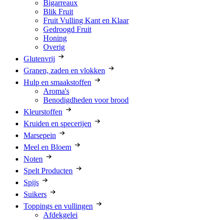
Bigarreaux
Blik Fruit
Fruit Vulling Kant en Klaar
Gedroogd Fruit
Honing
Overig
Glutenvrij
Granen, zaden en vlokken
Hulp en smaakstoffen
Aroma's
Benodigdheden voor brood
Kleurstoffen
Kruiden en specerijen
Marsepein
Meel en Bloem
Noten
Spelt Producten
Spijs
Suikers
Toppings en vullingen
Afdekgelei