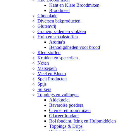
Kant en Klare Broodmixen
Broodmeel
Chocolade
Diversen bakproducten
Glutenvrij
Granen, zaden en vlokken
Hulp en smaakstoffen
Aroma’s
Benodigdheden voor brood
Kleurstoffen
Kruiden en specerijen
Noten
Marsepein
Meel en Bloem
Spelt Producten
Spijs
Suikers
Toppings en vullingen
Afdekgelei
Bavaroise poeders
Creme- en roommixen
Glaceer fondant
Rol fondant, Icing en Hulpmiddelen
Toppings & Drips