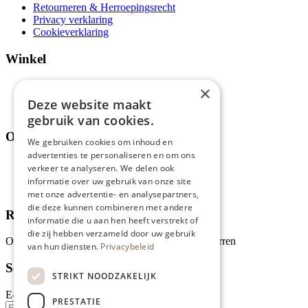
Retourneren & Herroepingsrecht
Privacy verklaring
Cookieverklaring
Winkel
Aanbiedingen en acties
×
Assortiment
Deze website maakt
Thema's
gebruik van cookies.
Over ons
We gebruiken cookies om inhoud en
advertenties te personaliseren en om ons
Wie zijn wij?
verkeer te analyseren. We delen ook
Recepten
informatie over uw gebruik van onze site
Tips
met onze advertentie- en analysepartners,
die deze kunnen combineren met andere
Recensies
informatie die u aan hen heeft verstrekt of
die zij hebben verzameld door uw gebruik
Onze klanten waarderen ons met 4.9 van de 5 sterren
van hun diensten.
Privacybeleid
Schrijf je in voor onze nieuwsbrief
STRIKT NOODZAKELIJK
E-mailadres
PRESTATIE