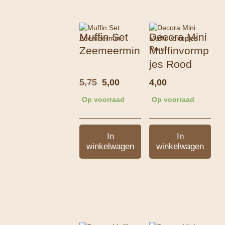
Muffin Set
Decora Mini
Zeemeermin
Muffinvormp
jes Rood
Oorspronkelijke
Huidige
5,75
5,00
4,00
prijs
prijs
Op voorraad
Op voorraad
was:
is:
5,75.
5,00.
In
In
winkelwagen
winkelwagen