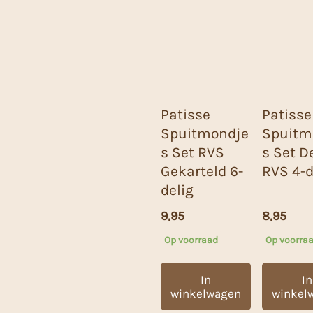
Patisse
Patisse
Spuitmondje
Spuitm
s Set RVS
s Set D
Gekarteld 6-
RVS 4-d
delig
9,95
8,95
Op voorraad
Op voorra
In
In
winkelwagen
winkel