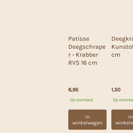
Patisse
Deegkr
Deegschrape
Kunstof
r - Krabber
cm
RVS 16 cm
6,95
1,50
Op voorraad
Op voorra
In
In
winkelwagen
winkel