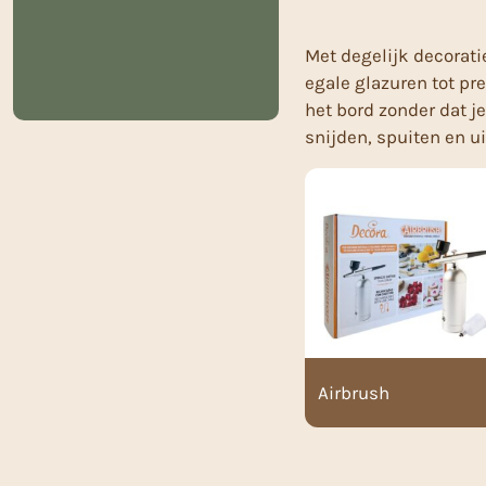
Met degelijk decorati
egale glazuren tot pr
het bord zonder dat j
snijden, spuiten en u
Airbrush