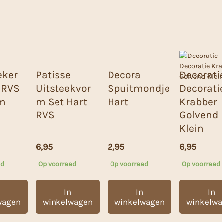
eker
Patisse
Decora
Decorati
l RVS
Uitsteekvor
Spuitmondje
Decorati
cm
m Set Hart
Hart
Krabber
RVS
Golvend
Klein
6,95
2,95
6,95
ad
Op voorraad
Op voorraad
Op voorraad
In
In
In
wagen
winkelwagen
winkelwagen
winkelw