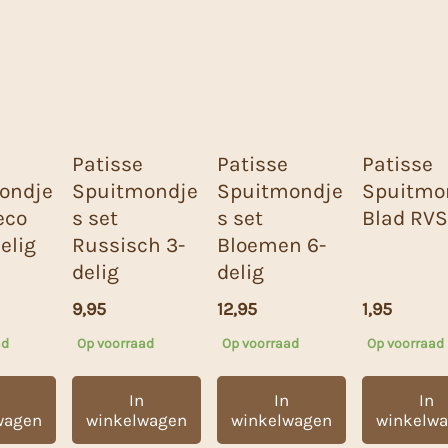
Patisse
Patisse
Patisse
ondje
Spuitmondje
Spuitmondje
Spuitmo
eco
s set
s set
Blad RVS
elig
Russisch 3-
Bloemen 6-
delig
delig
9,95
12,95
1,95
ad
Op voorraad
Op voorraad
Op voorraad
In
In
In
wagen
winkelwagen
winkelwagen
winkelw