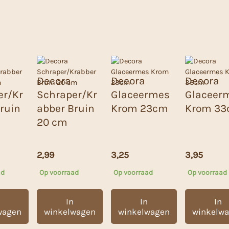
Decora
Decora
Decora
er/Kr
Schraper/Kr
Glaceermes
Glaceer
ruin
abber Bruin
Krom 23cm
Krom 3
20 cm
2,99
3,25
3,95
ad
Op voorraad
Op voorraad
Op voorraad
In
In
In
wagen
winkelwagen
winkelwagen
winkelw