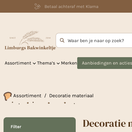
Betaal achteraf met Klarna
Zoekterm
Assortiment
Thema’s
Merken
Aanbiedingen en actie
Assortiment
/
Decoratie materiaal
Decoratie 
Filter