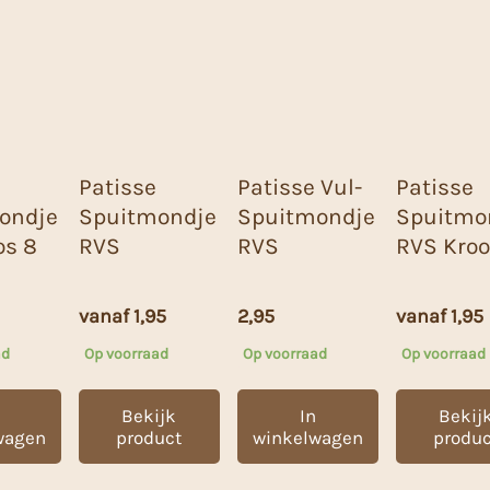
Patisse
Patisse Vul-
Patisse
ondje
Spuitmondje
Spuitmondje
Spuitmo
os 8
RVS
RVS
RVS Kro
vanaf
1,95
2,95
vanaf
1,95
ad
Op voorraad
Op voorraad
Op voorraad
Bekijk
In
Bekij
wagen
product
winkelwagen
produc