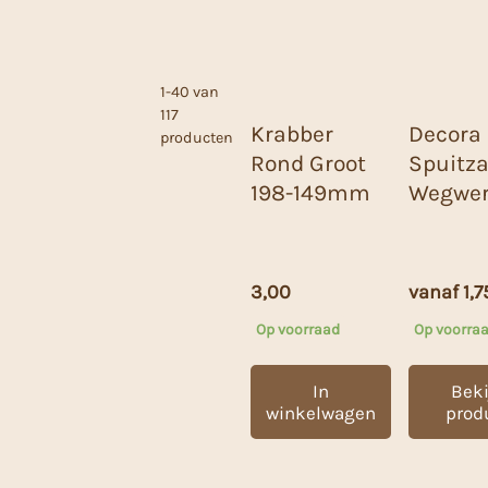
1-40 van
117
Krabber
Decora
producten
Rond Groot
Spuitz
198-149mm
Wegwe
3,00
vanaf
1,7
Op voorraad
Op voorra
In
Beki
winkelwagen
prod