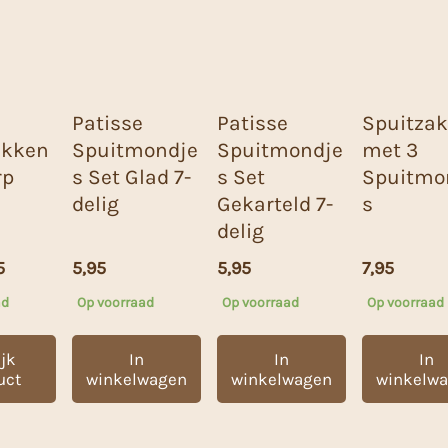
Patisse
Patisse
Spuitzak
akken
Spuitmondje
Spuitmondje
met 3
rp
s Set Glad 7-
s Set
Spuitmo
delig
Gekarteld 7-
s
delig
5
5,95
5,95
7,95
ad
Op voorraad
Op voorraad
Op voorraad
jk
In
In
In
uct
winkelwagen
winkelwagen
winkelw