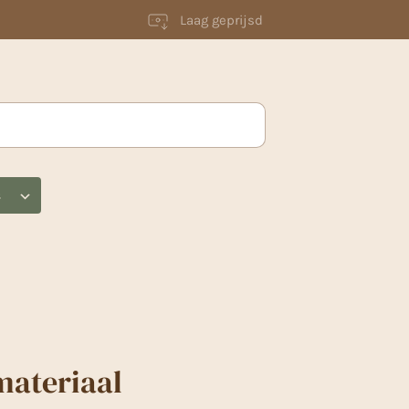
Laag geprijsd
s
materiaal