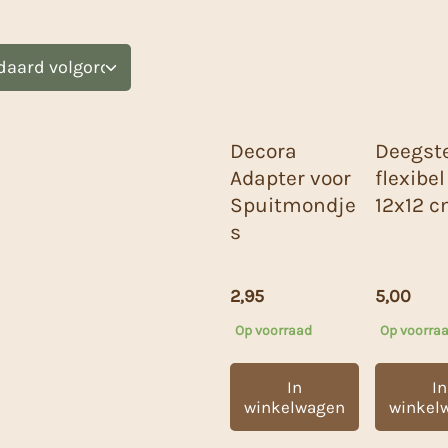
Decora
Deegst
Adapter voor
flexibe
Spuitmondje
12x12 
s
2,95
5,00
Op voorraad
Op voorra
In
In
winkelwagen
winkel