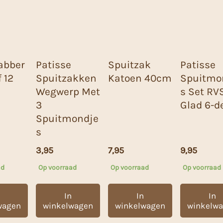
abber
Patisse
Spuitzak
Patisse
 12
Spuitzakken
Katoen 40cm
Spuitmo
Wegwerp Met
s Set RV
3
Glad 6-de
Spuitmondje
s
3,95
7,95
9,95
ad
Op voorraad
Op voorraad
Op voorraad
In
In
In
wagen
winkelwagen
winkelwagen
winkelw