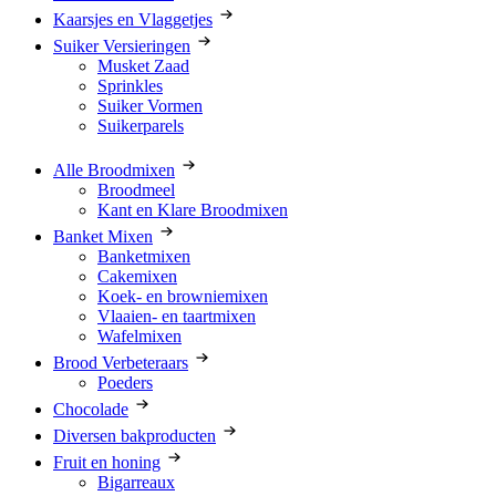
Kaarsjes en Vlaggetjes
Suiker Versieringen
Musket Zaad
Sprinkles
Suiker Vormen
Suikerparels
Alle Broodmixen
Broodmeel
Kant en Klare Broodmixen
Banket Mixen
Banketmixen
Cakemixen
Koek- en browniemixen
Vlaaien- en taartmixen
Wafelmixen
Brood Verbeteraars
Poeders
Chocolade
Diversen bakproducten
Fruit en honing
Bigarreaux