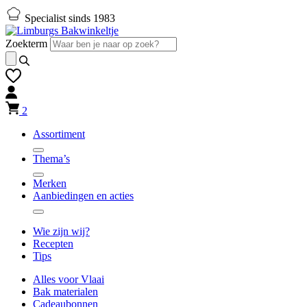
Naar
Naar
Specialist sinds 1983
hoofd-
footer
inhoud
gaan
Zoekterm
gaan
2
Assortiment
Thema’s
Merken
Aanbiedingen en acties
Wie zijn wij?
Recepten
Tips
Alles voor Vlaai
Bak materialen
Cadeaubonnen