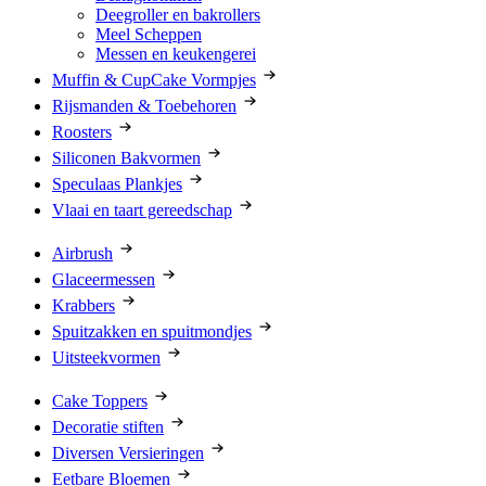
Deegroller en bakrollers
Meel Scheppen
Messen en keukengerei
Muffin & CupCake Vormpjes
Rijsmanden & Toebehoren
Roosters
Siliconen Bakvormen
Speculaas Plankjes
Vlaai en taart gereedschap
Airbrush
Glaceermessen
Krabbers
Spuitzakken en spuitmondjes
Uitsteekvormen
Cake Toppers
Decoratie stiften
Diversen Versieringen
Eetbare Bloemen