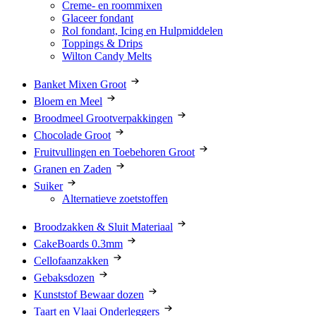
Creme- en roommixen
Glaceer fondant
Rol fondant, Icing en Hulpmiddelen
Toppings & Drips
Wilton Candy Melts
Banket Mixen Groot
Bloem en Meel
Broodmeel Grootverpakkingen
Chocolade Groot
Fruitvullingen en Toebehoren Groot
Granen en Zaden
Suiker
Alternatieve zoetstoffen
Broodzakken & Sluit Materiaal
CakeBoards 0.3mm
Cellofaanzakken
Gebaksdozen
Kunststof Bewaar dozen
Taart en Vlaai Onderleggers