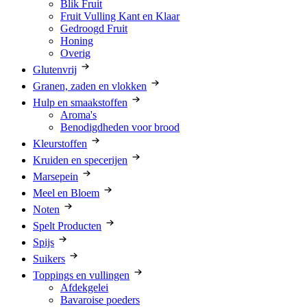
Blik Fruit
Fruit Vulling Kant en Klaar
Gedroogd Fruit
Honing
Overig
Glutenvrij
Granen, zaden en vlokken
Hulp en smaakstoffen
Aroma's
Benodigdheden voor brood
Kleurstoffen
Kruiden en specerijen
Marsepein
Meel en Bloem
Noten
Spelt Producten
Spijs
Suikers
Toppings en vullingen
Afdekgelei
Bavaroise poeders