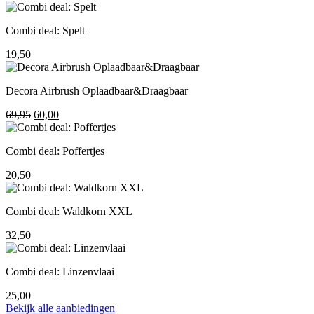
prijs
prijs
was:
is:
Combi deal: Spelt
195,00.
155,00.
19,50
Decora Airbrush Oplaadbaar&Draagbaar
Oorspronkelijke
Huidige
69,95
60,00
prijs
prijs
was:
is:
Combi deal: Poffertjes
69,95.
60,00.
20,50
Combi deal: Waldkorn XXL
32,50
Combi deal: Linzenvlaai
25,00
Bekijk alle aanbiedingen