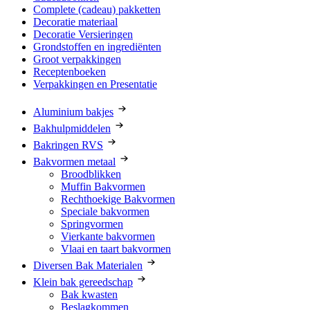
Complete (cadeau) pakketten
Decoratie materiaal
Decoratie Versieringen
Grondstoffen en ingrediënten
Groot verpakkingen
Receptenboeken
Verpakkingen en Presentatie
Aluminium bakjes
Bakhulpmiddelen
Bakringen RVS
Bakvormen metaal
Broodblikken
Muffin Bakvormen
Rechthoekige Bakvormen
Speciale bakvormen
Springvormen
Vierkante bakvormen
Vlaai en taart bakvormen
Diversen Bak Materialen
Klein bak gereedschap
Bak kwasten
Beslagkommen