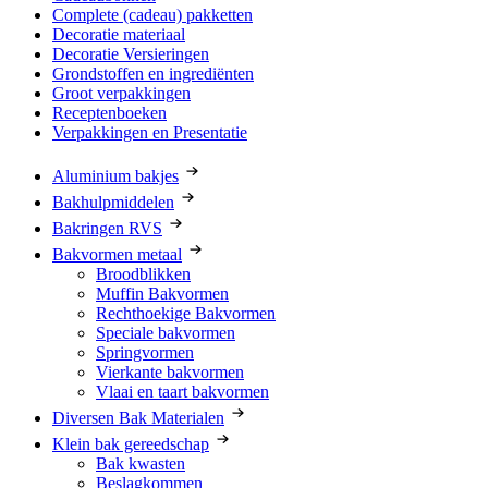
Complete (cadeau) pakketten
Decoratie materiaal
Decoratie Versieringen
Grondstoffen en ingrediënten
Groot verpakkingen
Receptenboeken
Verpakkingen en Presentatie
Aluminium bakjes
Bakhulpmiddelen
Bakringen RVS
Bakvormen metaal
Broodblikken
Muffin Bakvormen
Rechthoekige Bakvormen
Speciale bakvormen
Springvormen
Vierkante bakvormen
Vlaai en taart bakvormen
Diversen Bak Materialen
Klein bak gereedschap
Bak kwasten
Beslagkommen