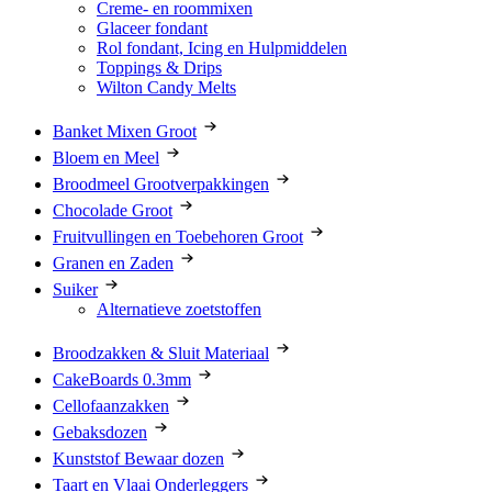
Creme- en roommixen
Glaceer fondant
Rol fondant, Icing en Hulpmiddelen
Toppings & Drips
Wilton Candy Melts
Banket Mixen Groot
Bloem en Meel
Broodmeel Grootverpakkingen
Chocolade Groot
Fruitvullingen en Toebehoren Groot
Granen en Zaden
Suiker
Alternatieve zoetstoffen
Broodzakken & Sluit Materiaal
CakeBoards 0.3mm
Cellofaanzakken
Gebaksdozen
Kunststof Bewaar dozen
Taart en Vlaai Onderleggers