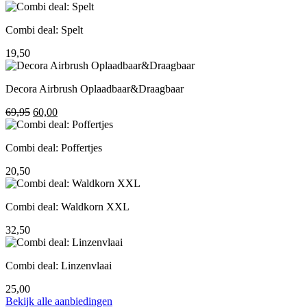
prijs
prijs
was:
is:
Combi deal: Spelt
195,00.
155,00.
19,50
Decora Airbrush Oplaadbaar&Draagbaar
Oorspronkelijke
Huidige
69,95
60,00
prijs
prijs
was:
is:
Combi deal: Poffertjes
69,95.
60,00.
20,50
Combi deal: Waldkorn XXL
32,50
Combi deal: Linzenvlaai
25,00
Bekijk alle aanbiedingen