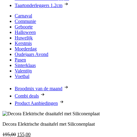
Taartonderleggers 1.2cm
Carnaval
Communie
Geboorte
Halloween
Huwelijk
Kerstmis
Moederdag
Oudejaars Avond
Pasen
Sinterklaas
Valentijn
Voetbal
Broodmix van de maand
Combi deals
Product Aanbiedingen
Decora Elektrische draaitafel met Siliconenplaat
Oorspronkelijke
Huidige
195,00
155,00