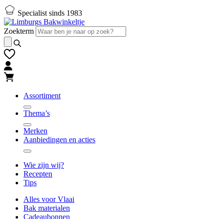
Naar
Naar
Specialist sinds 1983
hoofd-
footer
inhoud
gaan
Zoekterm
gaan
Assortiment
Thema’s
Merken
Aanbiedingen en acties
Wie zijn wij?
Recepten
Tips
Alles voor Vlaai
Bak materialen
Cadeaubonnen