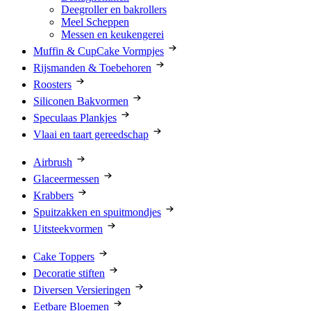
Deegroller en bakrollers
Meel Scheppen
Messen en keukengerei
Muffin & CupCake Vormpjes
Rijsmanden & Toebehoren
Roosters
Siliconen Bakvormen
Speculaas Plankjes
Vlaai en taart gereedschap
Airbrush
Glaceermessen
Krabbers
Spuitzakken en spuitmondjes
Uitsteekvormen
Cake Toppers
Decoratie stiften
Diversen Versieringen
Eetbare Bloemen