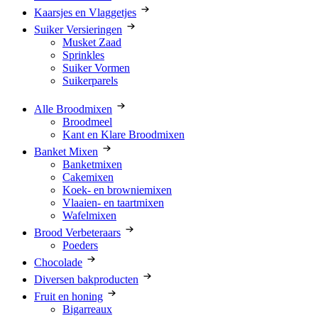
Kaarsjes en Vlaggetjes
Suiker Versieringen
Musket Zaad
Sprinkles
Suiker Vormen
Suikerparels
Alle Broodmixen
Broodmeel
Kant en Klare Broodmixen
Banket Mixen
Banketmixen
Cakemixen
Koek- en browniemixen
Vlaaien- en taartmixen
Wafelmixen
Brood Verbeteraars
Poeders
Chocolade
Diversen bakproducten
Fruit en honing
Bigarreaux