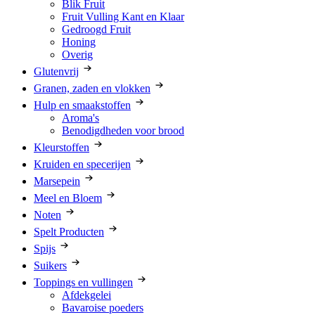
Blik Fruit
Fruit Vulling Kant en Klaar
Gedroogd Fruit
Honing
Overig
Glutenvrij
Granen, zaden en vlokken
Hulp en smaakstoffen
Aroma's
Benodigdheden voor brood
Kleurstoffen
Kruiden en specerijen
Marsepein
Meel en Bloem
Noten
Spelt Producten
Spijs
Suikers
Toppings en vullingen
Afdekgelei
Bavaroise poeders