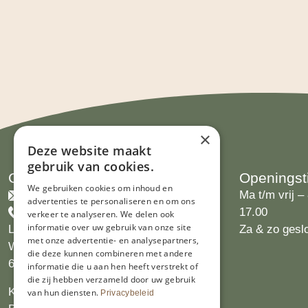
×
Deze website maakt
gebruik van cookies.
Contact
Openingst
We gebruiken cookies om inhoud en
info@limburgsbakwinkeltje.nl
Ma t/m vrij – 
advertenties te personaliseren en om ons
+31455226693
17.00
verkeer te analyseren. We delen ook
informatie over uw gebruik van onze site
Limburgs Bakwinkeltje
Za & zo gesl
met onze advertentie- en analysepartners,
Wijngaardsweg 16
die deze kunnen combineren met andere
6412 PJ Heerlen
informatie die u aan hen heeft verstrekt of
die zij hebben verzameld door uw gebruik
KVK 14069470
van hun diensten.
Privacybeleid