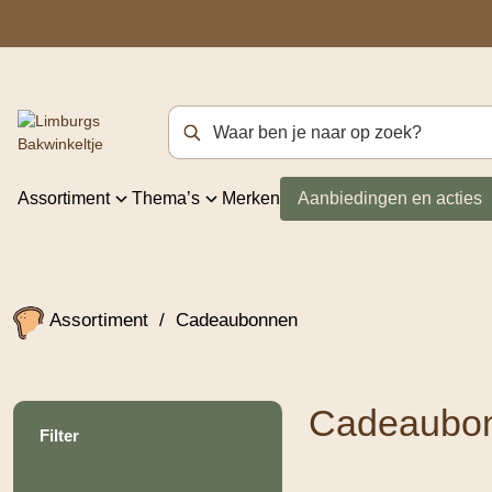
Zoekterm
Assortiment
Thema’s
Merken
Aanbiedingen en acties
Assortiment
/
Cadeaubonnen
Cadeaubo
Filter