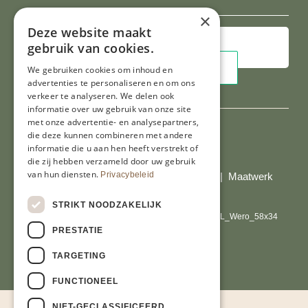
mailadres
×
Deze website maakt
gebruik van cookies.
We gebruiken cookies om inhoud en
advertenties te personaliseren en om ons
verkeer te analyseren. We delen ook
informatie over uw gebruik van onze site
met onze advertentie- en analysepartners,
die deze kunnen combineren met andere
informatie die u aan hen heeft verstrekt of
Al onze prijzen zijn incl. BTW
die zij hebben verzameld door uw gebruik
van hun diensten.
Privacybeleid
© Copyright 2026 Limburgs Bakwinkeltje |
Maatwerk
website webmix
STRIKT NOODZAKELIJK
PRESTATIE
TARGETING
FUNCTIONEEL
NIET-GECLASSIFICEERD