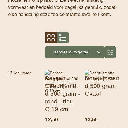
mooie nerf of spiraal. Onze selectie is stevig,
vormvast en bedoeld voor dagelijks gebruik, zodat
elke handeling dezelfde constante kwaliteit kent.
17 resultaten
Patisse
Deegrijsman
Deegrijsman
d 500 gram
d 500 gram -
Ovaal
rond - riet -
Ø 19 cm
12,50
13,50