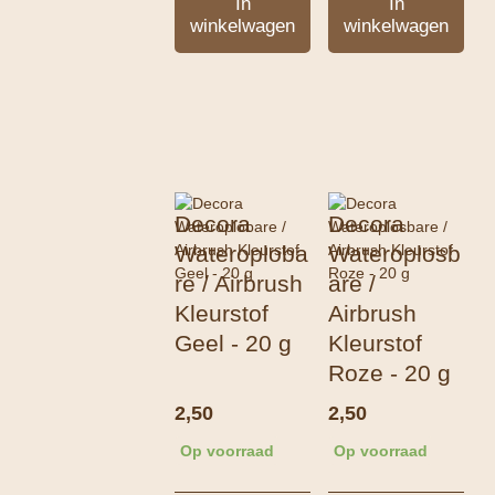
In
In
winkelwagen
winkelwagen
Decora
Decora
Wateroploba
Wateroplosb
re / Airbrush
are /
Kleurstof
Airbrush
Geel - 20 g
Kleurstof
Roze - 20 g
2,50
2,50
Op voorraad
Op voorraad