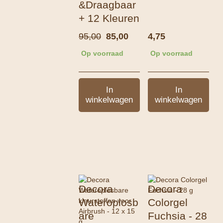
&Draagbaar
+ 12 Kleuren
Oorspronkelijke
Huidige
95,00
85,00
4,75
prijs
prijs
Op voorraad
Op voorraad
was:
is:
95,00.
85,00.
In
In
winkelwagen
winkelwagen
Decora
Decora
Wateroplosb
Colorgel
are
Fuchsia - 28