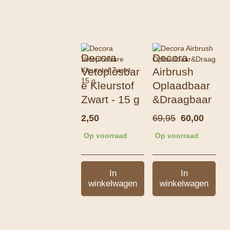
Decora
Decora
Vetoplosbar
Airbrush
e Kleurstof
Oplaadbaar
Zwart - 15 g
&Draagbaar
Oorspronke
Huidi
2,50
69,95
60,00
prijs
prijs
Op voorraad
Op voorraad
was:
is:
69,95.
60,00.
In
In
winkelwagen
winkelwagen