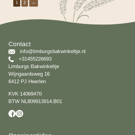
1
2
→
Contact
info@limburgsbakwinkeltje.nl
+31455226693
Limburgs Bakwinkeltje
Wijngaardsweg 16
6412 PJ Heerlen
KVK 14069470
BTW NL809913914.B01