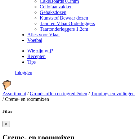
CakeBoards 0.3mm
Cellofaanzakken
Gebaksdozen
Kunststof Bewaar dozen
Taart en Vlaai Onderleggers
Taartonderleggers 1.2cm
Alles voor Vlaai
Voetbal
Wie zijn wij?
Recepten
Tips
Inloggen
Assortiment
/
Grondstoffen en ingrediënten
/
Toppings en vullingen
/
Creme- en roommixen
Filter
×
Creme- en roommixen