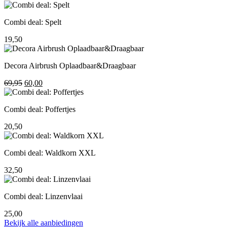
prijs
prijs
was:
is:
Combi deal: Spelt
195,00.
155,00.
19,50
Decora Airbrush Oplaadbaar&Draagbaar
Oorspronkelijke
Huidige
69,95
60,00
prijs
prijs
was:
is:
Combi deal: Poffertjes
69,95.
60,00.
20,50
Combi deal: Waldkorn XXL
32,50
Combi deal: Linzenvlaai
25,00
Bekijk alle aanbiedingen