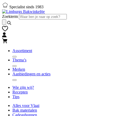
Naar
Naar
Specialist sinds 1983
hoofd-
footer
inhoud
gaan
Zoekterm
gaan
Assortiment
Thema’s
Merken
Aanbiedingen en acties
Wie zijn wij?
Recepten
Tips
Alles voor Vlaai
Bak materialen
Cadeaubonnen