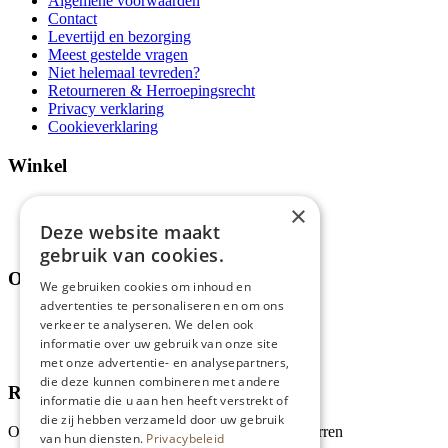
Algemene voorwaarden
Contact
Levertijd en bezorging
Meest gestelde vragen
Niet helemaal tevreden?
Retourneren & Herroepingsrecht
Privacy verklaring
Cookieverklaring
Winkel
Aanbiedingen en acties
×
Assortiment
Deze website maakt
Thema's
gebruik van cookies.
Over ons
We gebruiken cookies om inhoud en
advertenties te personaliseren en om ons
Wie zijn wij?
verkeer te analyseren. We delen ook
Recepten
informatie over uw gebruik van onze site
Tips
met onze advertentie- en analysepartners,
die deze kunnen combineren met andere
Recensies
informatie die u aan hen heeft verstrekt of
die zij hebben verzameld door uw gebruik
Onze klanten waarderen ons met 4.9 van de 5 sterren
van hun diensten.
Privacybeleid