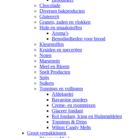
Chocolade
Diversen bakproducten
Glutenvrij
Granen, zaden en vlokken
Hulp en smaakstoffen
Aroma’s
Benodigdheden voor brood
Kleurstoffen
Kruiden en specerijen
Noten
Marsepein
Meel en Bloem
Spelt Producten
Spijs
Suikers
Toppings en vullingen
Afdekgelei
Bavaroise poeders
Creme- en roommixen
Glaceer fondant
Rol fondant, Icing en Hulpmiddelen
Toppings & Drips
Wilton Candy Melts
Groot verpakkingen