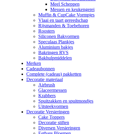
Meel Scheppen
Messen en keukengerei
Muffin & CupCake Vormpjes
Vlaai en taart gereedschap
Rijsmanden & Toebehoren
Roosters
Siliconen Bakvormen
Speculaas Plankjes
Aluminium bakjes
Bakringen RVS
Bakhulpmiddelen
Merken
Cadeaubonnen
Complete (cadeau) pakketten
Decoratie materiaal
Airbrush
Glaceermessen
Krabbers
Spuitzakken en spuitmondjes
Uitsteekvormen
Decoratie Versieringen
Cake Toppers
Decoratie stiften
Diversen Versieringen
Eetbare Bloemen