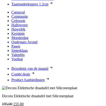
Taartonderleggers 1.2cm
Carnaval
Communie
Geboorte
Halloween
Huwelijk
Kerstmis
Moederdag
Oudejaars Avond
Pasen
Sinterklaas
Valentijn
Voetbal
Broodmix van de maand
Combi deals
Product Aanbiedingen
Decora Elektrische draaitafel met Siliconenplaat
Oorspronkelijke
Huidige
195,00
155,00