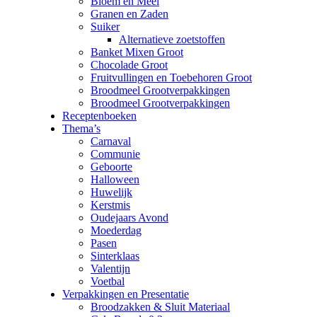
Bloem en Meel
Granen en Zaden
Suiker
Alternatieve zoetstoffen
Banket Mixen Groot
Chocolade Groot
Fruitvullingen en Toebehoren Groot
Broodmeel Grootverpakkingen
Broodmeel Grootverpakkingen
Receptenboeken
Thema’s
Carnaval
Communie
Geboorte
Halloween
Huwelijk
Kerstmis
Oudejaars Avond
Moederdag
Pasen
Sinterklaas
Valentijn
Voetbal
Verpakkingen en Presentatie
Broodzakken & Sluit Materiaal