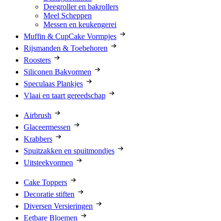
Deegroller en bakrollers
Meel Scheppen
Messen en keukengerei
Muffin & CupCake Vormpjes
Rijsmanden & Toebehoren
Roosters
Siliconen Bakvormen
Speculaas Plankjes
Vlaai en taart gereedschap
Airbrush
Glaceermessen
Krabbers
Spuitzakken en spuitmondjes
Uitsteekvormen
Cake Toppers
Decoratie stiften
Diversen Versieringen
Eetbare Bloemen