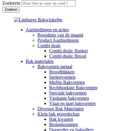
Zoekterm
Aanbiedingen en acties
Broodmix van de maand
Product Aanbiedingen
Combi deals
Combi deals: Banket
Combi deals: Brood
Bak materialen
Bakvormen metaal
Broodblikken
Springvormen
Muffin Bakvormen
Rechthoekige Bakvormen
Speciale bakvormen
Vierkante bakvormen
Vlaai en taart bakvormen
Diversen Bak Materialen
Klein bak gereedschap
Bak kwasten
Beslagkommen
Deegroller en bakrollers