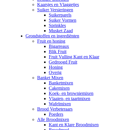
Kaarsjes en Vlaggetjes
Suiker Versieringen
Suikerparels
Suiker Vormen
Sprinkles
Musket Zaad
Grondstoffen en ingrediënten
Fruit en honing
Bigarreaux
Blik Fruit
Fruit Vulling Kant en Klaar
Gedroogd Fruit
Honing
Overig
Banket Mixen
Banketmixen
Cakemixen
Koek- en browniemixen
Vlaaien- en taartmixen
Wafelmixen
Brood Verbeteraars
Poeders
Alle Broodmixen
Kant en Klare Broodmixen
Broodmeel