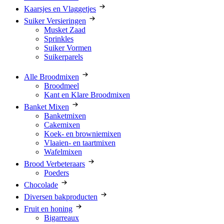
Kaarsjes en Vlaggetjes
Suiker Versieringen
Musket Zaad
Sprinkles
Suiker Vormen
Suikerparels
Alle Broodmixen
Broodmeel
Kant en Klare Broodmixen
Banket Mixen
Banketmixen
Cakemixen
Koek- en browniemixen
Vlaaien- en taartmixen
Wafelmixen
Brood Verbeteraars
Poeders
Chocolade
Diversen bakproducten
Fruit en honing
Bigarreaux