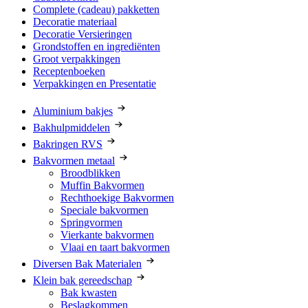
Complete (cadeau) pakketten
Decoratie materiaal
Decoratie Versieringen
Grondstoffen en ingrediënten
Groot verpakkingen
Receptenboeken
Verpakkingen en Presentatie
Aluminium bakjes
Bakhulpmiddelen
Bakringen RVS
Bakvormen metaal
Broodblikken
Muffin Bakvormen
Rechthoekige Bakvormen
Speciale bakvormen
Springvormen
Vierkante bakvormen
Vlaai en taart bakvormen
Diversen Bak Materialen
Klein bak gereedschap
Bak kwasten
Beslagkommen