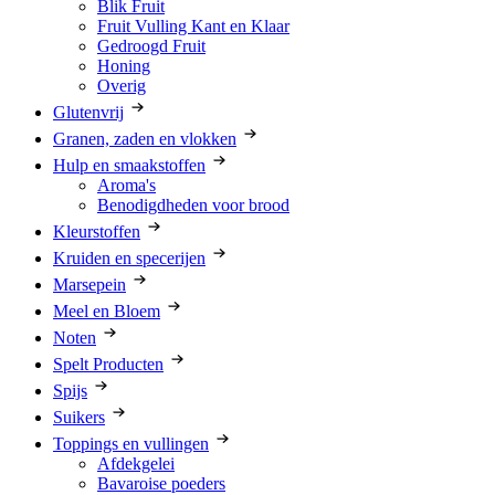
Blik Fruit
Fruit Vulling Kant en Klaar
Gedroogd Fruit
Honing
Overig
Glutenvrij
Granen, zaden en vlokken
Hulp en smaakstoffen
Aroma's
Benodigdheden voor brood
Kleurstoffen
Kruiden en specerijen
Marsepein
Meel en Bloem
Noten
Spelt Producten
Spijs
Suikers
Toppings en vullingen
Afdekgelei
Bavaroise poeders