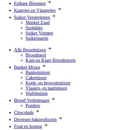
Eetbare Bloemen
Kaarsjes en Vlaggetjes
Suiker Versieringen
Musket Zaad
Sprinkles
Suiker Vormen
Suikerparels
Alle Broodmixen
Broodmeel
Kant en Klare Broodmixen
Banket Mixen
Banketmixen
Cakemixen
Koek- en browniemixen
Vlaaien- en taartmixen
Wafelmixen
Brood Verbeteraars
Poeders
Chocolade
Diversen bakproducten
Fruit en honing