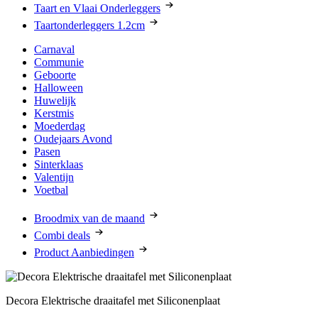
Taart en Vlaai Onderleggers
Taartonderleggers 1.2cm
Carnaval
Communie
Geboorte
Halloween
Huwelijk
Kerstmis
Moederdag
Oudejaars Avond
Pasen
Sinterklaas
Valentijn
Voetbal
Broodmix van de maand
Combi deals
Product Aanbiedingen
Decora Elektrische draaitafel met Siliconenplaat