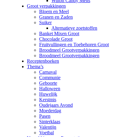
Wilton Candy Melts
Groot verpakkingen
Bloem en Meel
Granen en Zaden
Suiker
Alternatieve zoetstoffen
Banket Mixen Groot
Chocolade Groot
Fruitvullingen en Toebehoren Groot
Broodmeel Grootverpakkingen
Broodmeel Grootverpakkingen
Receptenboeken
Thema’s
Carnaval
Communie
Geboorte
Halloween
Huwelijk
Kerstmis
Oudejaars Avond
Moederdag
Pasen
Sinterklaas
Valentijn
Voetbal