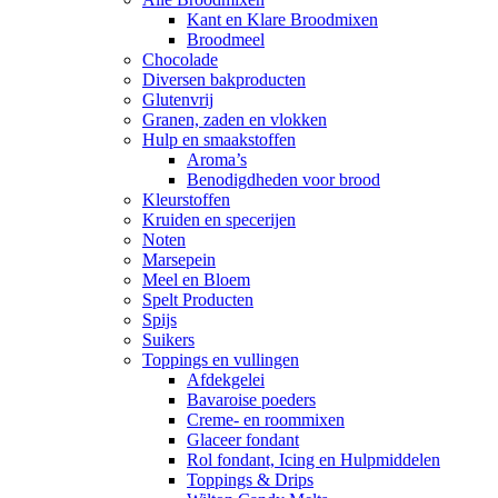
Kant en Klare Broodmixen
Broodmeel
Chocolade
Diversen bakproducten
Glutenvrij
Granen, zaden en vlokken
Hulp en smaakstoffen
Aroma’s
Benodigdheden voor brood
Kleurstoffen
Kruiden en specerijen
Noten
Marsepein
Meel en Bloem
Spelt Producten
Spijs
Suikers
Toppings en vullingen
Afdekgelei
Bavaroise poeders
Creme- en roommixen
Glaceer fondant
Rol fondant, Icing en Hulpmiddelen
Toppings & Drips