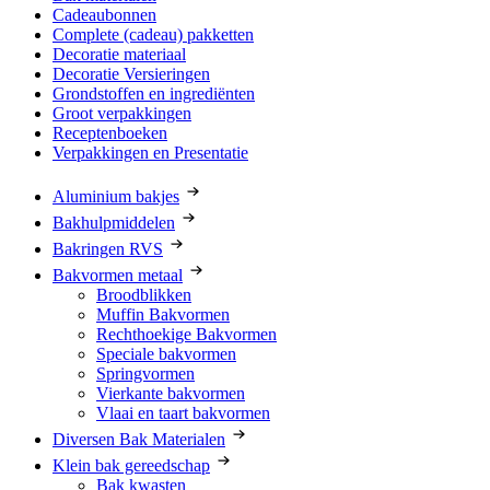
Cadeaubonnen
Complete (cadeau) pakketten
Decoratie materiaal
Decoratie Versieringen
Grondstoffen en ingrediënten
Groot verpakkingen
Receptenboeken
Verpakkingen en Presentatie
Aluminium bakjes
Bakhulpmiddelen
Bakringen RVS
Bakvormen metaal
Broodblikken
Muffin Bakvormen
Rechthoekige Bakvormen
Speciale bakvormen
Springvormen
Vierkante bakvormen
Vlaai en taart bakvormen
Diversen Bak Materialen
Klein bak gereedschap
Bak kwasten