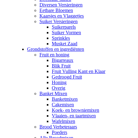
Diversen Versieringen
Eetbare Bloemen
Kaarsjes en Vlaggetjes
Suiker Versieringen
Suikerparels
Suiker Vormen
Sprinkles
Musket Zaad
Grondstoffen en ingrediënten
Fruit en honing
Bigarreaux
Blik Fruit
Fruit Vulling Kant en Klaar
Gedroogd Fruit
Honing
Overig
Banket Mixen
Banketmixen
Cakemixen
Koek- en browniemixen
Vlaaien- en taartmixen
Wafelmixen
Brood Verbeteraars
Poeders
Alle Broodmixen