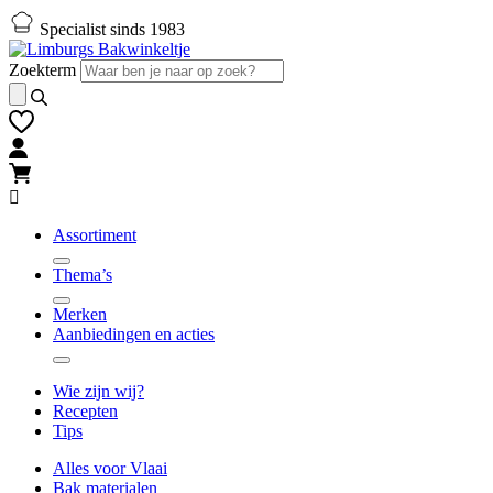
Naar
Naar
Specialist sinds 1983
hoofd-
footer
inhoud
gaan
Zoekterm
gaan
Assortiment
Thema’s
Merken
Aanbiedingen en acties
Wie zijn wij?
Recepten
Tips
Alles voor Vlaai
Bak materialen