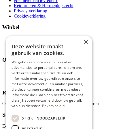
Niet helemaal tevreden?
Retourneren & Herroepingsrecht
Privacy verklaring
Cookieverklaring
Winkel
Aanbiedingen en acties
×
Assortiment
Deze website maakt
Thema's
gebruik van cookies.
Over ons
We gebruiken cookies om inhoud en
advertenties te personaliseren en om ons
Wie zijn wij?
verkeer te analyseren. We delen ook
Recepten
informatie over uw gebruik van onze site
Tips
met onze advertentie- en analysepartners,
die deze kunnen combineren met andere
Recensies
informatie die u aan hen heeft verstrekt of
die zij hebben verzameld door uw gebruik
Onze klanten waarderen ons met 4.9 van de 5 sterren
van hun diensten.
Privacybeleid
Schrijf je in voor onze nieuwsbrief
STRIKT NOODZAKELIJK
E-mailadres
PRESTATIE