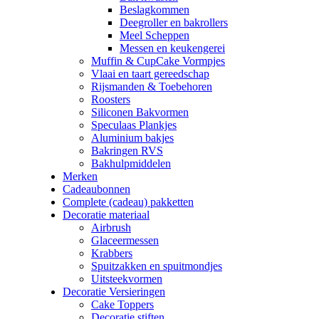
Beslagkommen
Deegroller en bakrollers
Meel Scheppen
Messen en keukengerei
Muffin & CupCake Vormpjes
Vlaai en taart gereedschap
Rijsmanden & Toebehoren
Roosters
Siliconen Bakvormen
Speculaas Plankjes
Aluminium bakjes
Bakringen RVS
Bakhulpmiddelen
Merken
Cadeaubonnen
Complete (cadeau) pakketten
Decoratie materiaal
Airbrush
Glaceermessen
Krabbers
Spuitzakken en spuitmondjes
Uitsteekvormen
Decoratie Versieringen
Cake Toppers
Decoratie stiften