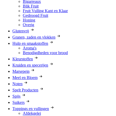
Bigarreaux
Blik Fruit
Fruit Vulling Kant en Klaar
Gedroogd Fruit
Honing
Overig
Glutenvrij
Granen, zaden en vlokken
Hulp en smaakstoffen
Aroma's
Benodigdheden voor brood
Kleurstoffen
Kruiden en specerijen
Marsepein
Meel en Bloem
Noten
Spelt Producten
Spijs
Suikers
Toppings en vullingen
Afdekgelei