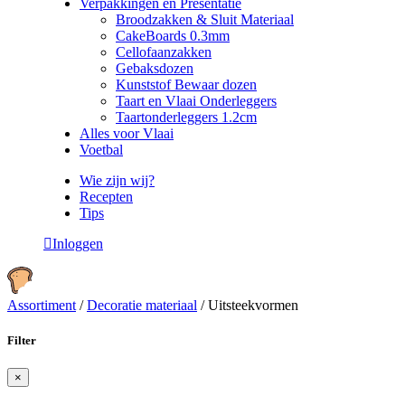
Verpakkingen en Presentatie
Broodzakken & Sluit Materiaal
CakeBoards 0.3mm
Cellofaanzakken
Gebaksdozen
Kunststof Bewaar dozen
Taart en Vlaai Onderleggers
Taartonderleggers 1.2cm
Alles voor Vlaai
Voetbal
Wie zijn wij?
Recepten
Tips
Inloggen
Assortiment
/
Decoratie materiaal
/
Uitsteekvormen
Filter
×