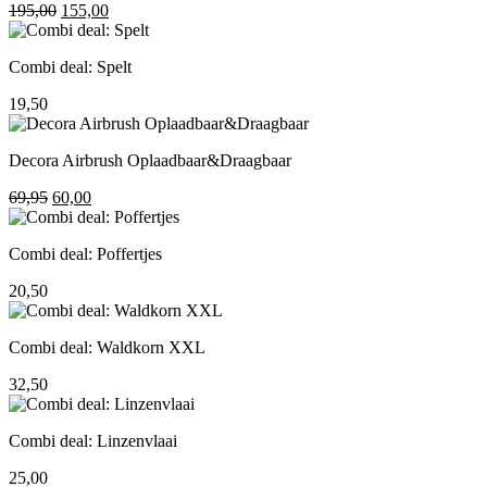
Oorspronkelijke
Huidige
195,00
155,00
prijs
prijs
was:
is:
Combi deal: Spelt
195,00.
155,00.
19,50
Decora Airbrush Oplaadbaar&Draagbaar
Oorspronkelijke
Huidige
69,95
60,00
prijs
prijs
was:
is:
Combi deal: Poffertjes
69,95.
60,00.
20,50
Combi deal: Waldkorn XXL
32,50
Combi deal: Linzenvlaai
25,00