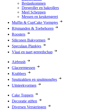
Beslagkommen
Deegroller en bakrollers
Meel Scheppen
Messen en keukengerei
Muffin & CupCake Vormpjes
Rijsmanden & Toebehoren
Roosters
Siliconen Bakvormen
Speculaas Plankjes
Vlaai en taart gereedschap
Airbrush
Glaceermessen
Krabbers
Spuitzakken en spuitmondjes
Uitsteekvormen
Cake Toppers
Decoratie stiften
Diversen Versieringen