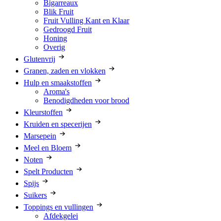
Bigarreaux
Blik Fruit
Fruit Vulling Kant en Klaar
Gedroogd Fruit
Honing
Overig
Glutenvrij
Granen, zaden en vlokken
Hulp en smaakstoffen
Aroma's
Benodigdheden voor brood
Kleurstoffen
Kruiden en specerijen
Marsepein
Meel en Bloem
Noten
Spelt Producten
Spijs
Suikers
Toppings en vullingen
Afdekgelei