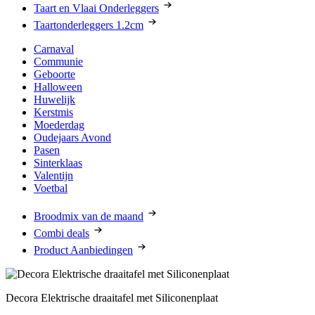
Taart en Vlaai Onderleggers
Taartonderleggers 1.2cm
Carnaval
Communie
Geboorte
Halloween
Huwelijk
Kerstmis
Moederdag
Oudejaars Avond
Pasen
Sinterklaas
Valentijn
Voetbal
Broodmix van de maand
Combi deals
Product Aanbiedingen
Decora Elektrische draaitafel met Siliconenplaat