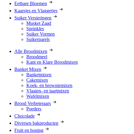
Eetbare Bloemen
Kaarsjes en Vlaggetjes
Suiker Versieringen
Musket Zaad
Sprinkles
Suiker Vormen
Suikerparels
Alle Broodmixen
Broodmeel
Kant en Klare Broodmixen
Banket Mixen
Banketmixen
Cakemixen
Koek- en browniemixen
Vlaaien- en taartmixen
Wafelmixen
Brood Verbeteraars
Poeders
Chocolade
Diversen bakproducten
Fruit en honing