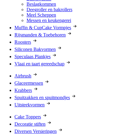
Beslagkommen
Deegroller en bakrollers
Meel Scheppen
Messen en keukengerei
Muffin & CupCake Vormpjes
Rijsmanden & Toebehoren
Roosters
Siliconen Bakvormen
Speculaas Plankjes
Vlaai en taart gereedschap
Airbrush
Glaceermessen
Krabbers
Spuitzakken en spuitmondjes
Uitsteekvormen
Cake Toppers
Decoratie stiften
Diversen Versieringen