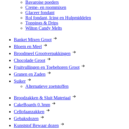
Bavaroise poeders
Creme- en roommixen
Glaceer fondant
Rol fondant, Icing en Hulpmiddelen
Toppings & Drips
Wilton Candy Melts
Banket Mixen Groot
Bloem en Meel
Broodmeel Grootverpakkingen
Chocolade Groot
Fruitvullingen en Toebehoren Groot
Granen en Zaden
Suiker
Alternatieve zoetstoffen
Broodzakken & Sluit Materiaal
CakeBoards 0.3mm
Cellofaanzakken
Gebaksdozen
Kunststof Bewaar dozen