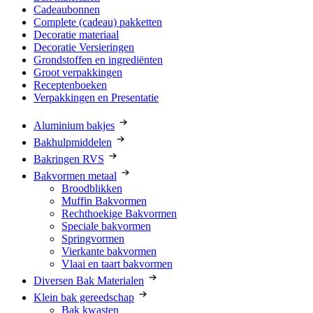
Cadeaubonnen
Complete (cadeau) pakketten
Decoratie materiaal
Decoratie Versieringen
Grondstoffen en ingrediënten
Groot verpakkingen
Receptenboeken
Verpakkingen en Presentatie
Aluminium bakjes
Bakhulpmiddelen
Bakringen RVS
Bakvormen metaal
Broodblikken
Muffin Bakvormen
Rechthoekige Bakvormen
Speciale bakvormen
Springvormen
Vierkante bakvormen
Vlaai en taart bakvormen
Diversen Bak Materialen
Klein bak gereedschap
Bak kwasten