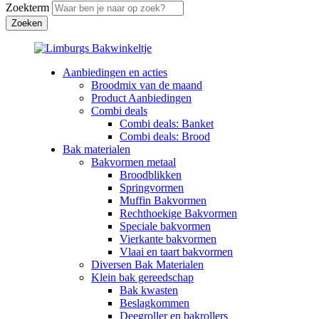
Zoekterm
Aanbiedingen en acties
Broodmix van de maand
Product Aanbiedingen
Combi deals
Combi deals: Banket
Combi deals: Brood
Bak materialen
Bakvormen metaal
Broodblikken
Springvormen
Muffin Bakvormen
Rechthoekige Bakvormen
Speciale bakvormen
Vierkante bakvormen
Vlaai en taart bakvormen
Diversen Bak Materialen
Klein bak gereedschap
Bak kwasten
Beslagkommen
Deegroller en bakrollers