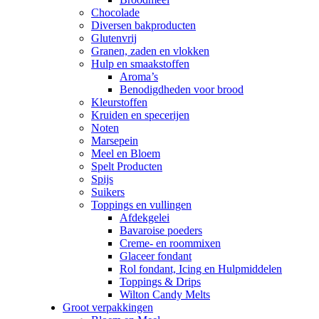
Chocolade
Diversen bakproducten
Glutenvrij
Granen, zaden en vlokken
Hulp en smaakstoffen
Aroma’s
Benodigdheden voor brood
Kleurstoffen
Kruiden en specerijen
Noten
Marsepein
Meel en Bloem
Spelt Producten
Spijs
Suikers
Toppings en vullingen
Afdekgelei
Bavaroise poeders
Creme- en roommixen
Glaceer fondant
Rol fondant, Icing en Hulpmiddelen
Toppings & Drips
Wilton Candy Melts
Groot verpakkingen