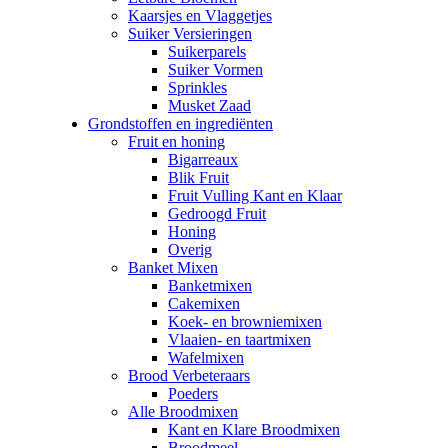
Kaarsjes en Vlaggetjes
Suiker Versieringen
Suikerparels
Suiker Vormen
Sprinkles
Musket Zaad
Grondstoffen en ingrediënten
Fruit en honing
Bigarreaux
Blik Fruit
Fruit Vulling Kant en Klaar
Gedroogd Fruit
Honing
Overig
Banket Mixen
Banketmixen
Cakemixen
Koek- en browniemixen
Vlaaien- en taartmixen
Wafelmixen
Brood Verbeteraars
Poeders
Alle Broodmixen
Kant en Klare Broodmixen
Broodmeel