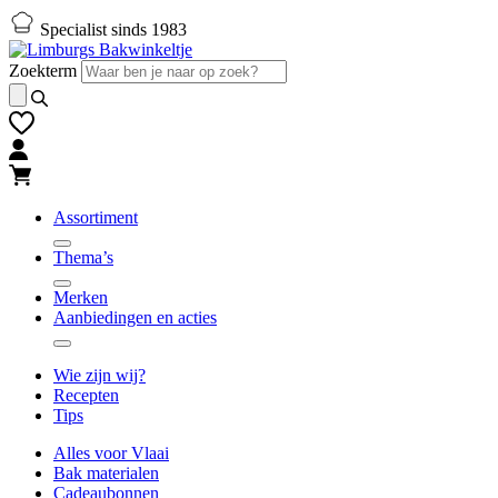
Naar
Naar
Specialist sinds 1983
hoofd-
footer
inhoud
gaan
Zoekterm
gaan
Assortiment
Thema’s
Merken
Aanbiedingen en acties
Wie zijn wij?
Recepten
Tips
Alles voor Vlaai
Bak materialen
Cadeaubonnen