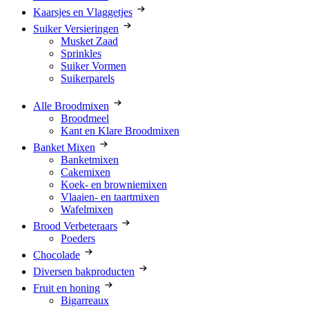
Kaarsjes en Vlaggetjes
Suiker Versieringen
Musket Zaad
Sprinkles
Suiker Vormen
Suikerparels
Alle Broodmixen
Broodmeel
Kant en Klare Broodmixen
Banket Mixen
Banketmixen
Cakemixen
Koek- en browniemixen
Vlaaien- en taartmixen
Wafelmixen
Brood Verbeteraars
Poeders
Chocolade
Diversen bakproducten
Fruit en honing
Bigarreaux