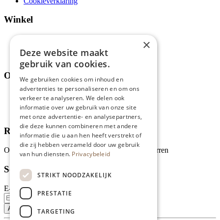
Cookieverklaring
Winkel
Aanbiedingen en acties
×
Assortiment
Deze website maakt
Thema's
gebruik van cookies.
Over ons
We gebruiken cookies om inhoud en
advertenties te personaliseren en om ons
Wie zijn wij?
verkeer te analyseren. We delen ook
Recepten
informatie over uw gebruik van onze site
Tips
met onze advertentie- en analysepartners,
die deze kunnen combineren met andere
Recensies
informatie die u aan hen heeft verstrekt of
die zij hebben verzameld door uw gebruik
Onze klanten waarderen ons met 4.9 van de 5 sterren
van hun diensten.
Privacybeleid
Schrijf je in voor onze nieuwsbrief
STRIKT NOODZAKELIJK
E-mailadres
PRESTATIE
TARGETING