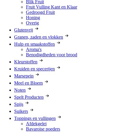
Blik Fruit
Fruit Vulling Kant en Klaar
Gedroogd Fruit
Honing
Overig
Glutenvrij
Granen, zaden en vlokken
Hulp en smaakstoffen
Aroma's
Benodigdheden voor brood
Kleurstoffen
Kruiden en specerijen
Marsepein
Meel en Bloem
Noten
Spelt Producten
Spijs
Suikers
Toppings en vullingen
Afdekgelei
Bavaroise poeders