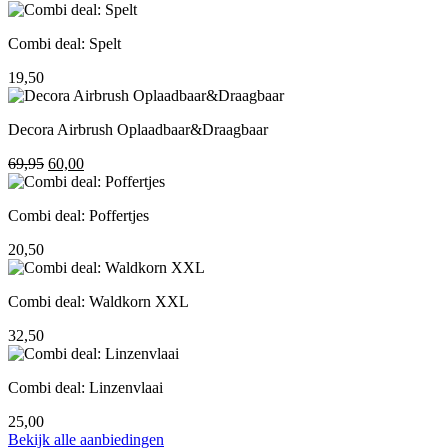
prijs
prijs
was:
is:
Combi deal: Spelt
195,00.
155,00.
19,50
Decora Airbrush Oplaadbaar&Draagbaar
Oorspronkelijke
Huidige
69,95
60,00
prijs
prijs
was:
is:
Combi deal: Poffertjes
69,95.
60,00.
20,50
Combi deal: Waldkorn XXL
32,50
Combi deal: Linzenvlaai
25,00
Bekijk alle aanbiedingen