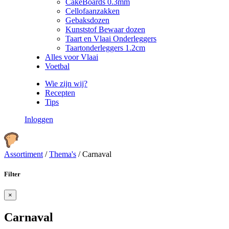
CakeBoards 0.3mm
Cellofaanzakken
Gebaksdozen
Kunststof Bewaar dozen
Taart en Vlaai Onderleggers
Taartonderleggers 1.2cm
Alles voor Vlaai
Voetbal
Wie zijn wij?
Recepten
Tips
Inloggen
Assortiment
/
Thema's
/
Carnaval
Filter
×
Carnaval