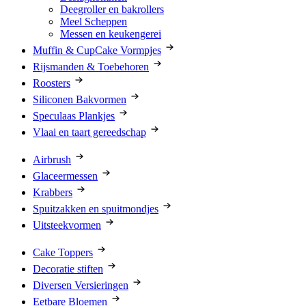
Deegroller en bakrollers
Meel Scheppen
Messen en keukengerei
Muffin & CupCake Vormpjes
Rijsmanden & Toebehoren
Roosters
Siliconen Bakvormen
Speculaas Plankjes
Vlaai en taart gereedschap
Airbrush
Glaceermessen
Krabbers
Spuitzakken en spuitmondjes
Uitsteekvormen
Cake Toppers
Decoratie stiften
Diversen Versieringen
Eetbare Bloemen