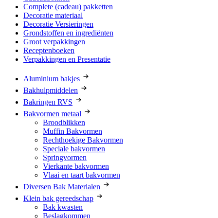
Complete (cadeau) pakketten
Decoratie materiaal
Decoratie Versieringen
Grondstoffen en ingrediënten
Groot verpakkingen
Receptenboeken
Verpakkingen en Presentatie
Aluminium bakjes
Bakhulpmiddelen
Bakringen RVS
Bakvormen metaal
Broodblikken
Muffin Bakvormen
Rechthoekige Bakvormen
Speciale bakvormen
Springvormen
Vierkante bakvormen
Vlaai en taart bakvormen
Diversen Bak Materialen
Klein bak gereedschap
Bak kwasten
Beslagkommen