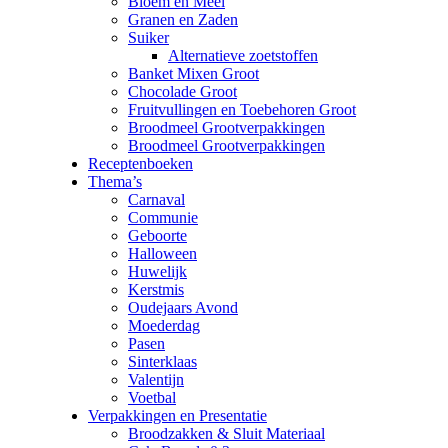
Bloem en Meel
Granen en Zaden
Suiker
Alternatieve zoetstoffen
Banket Mixen Groot
Chocolade Groot
Fruitvullingen en Toebehoren Groot
Broodmeel Grootverpakkingen
Broodmeel Grootverpakkingen
Receptenboeken
Thema’s
Carnaval
Communie
Geboorte
Halloween
Huwelijk
Kerstmis
Oudejaars Avond
Moederdag
Pasen
Sinterklaas
Valentijn
Voetbal
Verpakkingen en Presentatie
Broodzakken & Sluit Materiaal