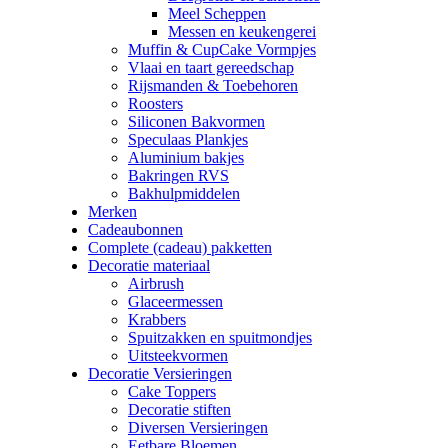
Meel Scheppen
Messen en keukengerei
Muffin & CupCake Vormpjes
Vlaai en taart gereedschap
Rijsmanden & Toebehoren
Roosters
Siliconen Bakvormen
Speculaas Plankjes
Aluminium bakjes
Bakringen RVS
Bakhulpmiddelen
Merken
Cadeaubonnen
Complete (cadeau) pakketten
Decoratie materiaal
Airbrush
Glaceermessen
Krabbers
Spuitzakken en spuitmondjes
Uitsteekvormen
Decoratie Versieringen
Cake Toppers
Decoratie stiften
Diversen Versieringen
Eetbare Bloemen