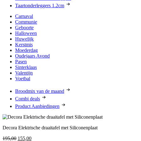
Taartonderleggers 1.2cm
Carnaval
Communie
Geboorte
Halloween
Huwelijk
Kerstmis
Moederdag
Oudejaars Avond
Pasen
Sinterklaas
Valentijn
Voetbal
Broodmix van de maand
Combi deals
Product Aanbiedingen
Decora Elektrische draaitafel met Siliconenplaat
Oorspronkelijke
Huidige
195,00
155,00