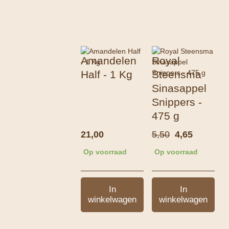
Amandelen
Royal
Half - 1 Kg
Steensma
Sinasappel
Snippers -
475 g
Oorspronkel
Huidige
21,00
5,50
4,65
prijs
prijs
Op voorraad
Op voorraad
was:
is:
5,50.
4,65.
In
In
winkelwagen
winkelwagen