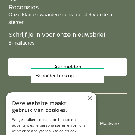
Recensies
Onze klanten waarderen ons met 4.9 van de 5
sterren
Schrijf je in voor onze nieuwsbrief
E-
mailadres
×
Deze website maakt
gebruik van cookies.
Al onze prijzen zijn incl. BTW
We gebruiken cookies om inhoud en
© Copyright 2026 Limburgs Bakwinkeltje |
Maatwerk
advertenties te personaliseren en om ons
website webmix
verkeer te analyseren. We delen ook