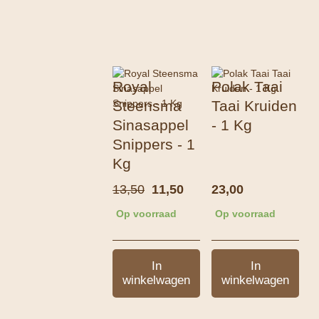
Royal
Polak Taai
Steensma
Taai Kruiden
Sinasappel
- 1 Kg
Snippers - 1
Kg
Oorspronkelijke
Huidige
13,50
11,50
23,00
prijs
prijs
Op voorraad
Op voorraad
was:
is:
13,50.
11,50.
In
In
winkelwagen
winkelwagen