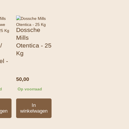
e
Dossche
Mills
/
Otentica - 25
Kg
l -
50,00
d
Op voorraad
In
gen
winkelwagen