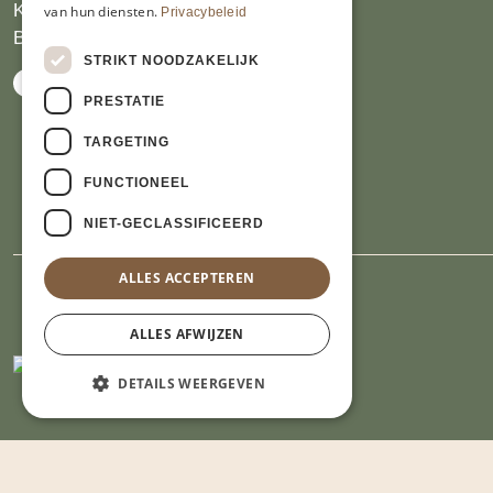
KVK 14069470
van hun diensten.
Privacybeleid
BTW NL809913914.B01
STRIKT NOODZAKELIJK
PRESTATIE
TARGETING
FUNCTIONEEL
NIET-GECLASSIFICEERD
ALLES ACCEPTEREN
ALLES AFWIJZEN
DETAILS WEERGEVEN
Strikt noodzakelijk
Prestatie