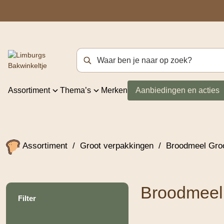
Zoekterm
Assortiment
Thema’s
Merken
Aanbiedingen en acties
Assortiment
/
Groot verpakkingen
/
Broodmeel Gro
Broodmeel
Filter