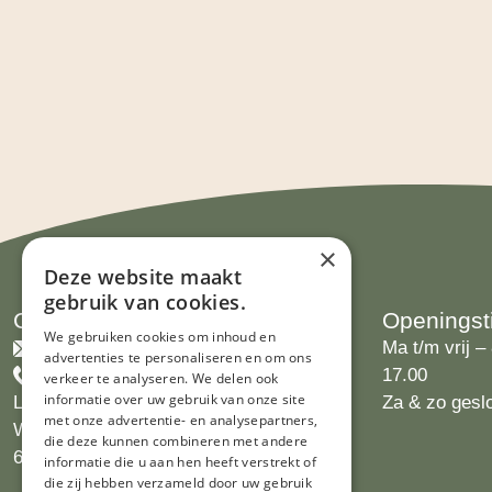
×
Deze website maakt
gebruik van cookies.
Contact
Openingst
We gebruiken cookies om inhoud en
info@limburgsbakwinkeltje.nl
Ma t/m vrij – 
advertenties te personaliseren en om ons
+31455226693
17.00
verkeer te analyseren. We delen ook
informatie over uw gebruik van onze site
Limburgs Bakwinkeltje
Za & zo gesl
met onze advertentie- en analysepartners,
Wijngaardsweg 16
die deze kunnen combineren met andere
6412 PJ Heerlen
informatie die u aan hen heeft verstrekt of
die zij hebben verzameld door uw gebruik