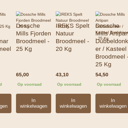
e
Dossche
IREKS Spelt
Dossche
Mills Fjorden
Natuur
Mills Artipa
nar
Broodmeel -
Broodmeel -
Dubbeldon
meel
25 Kg
20 Kg
er / Kasteel
Broodmeel 
25 Kg
65,00
43,10
54,50
d
Op voorraad
Op voorraad
Op voorraad
In
In
In
gen
winkelwagen
winkelwagen
winkelwagen