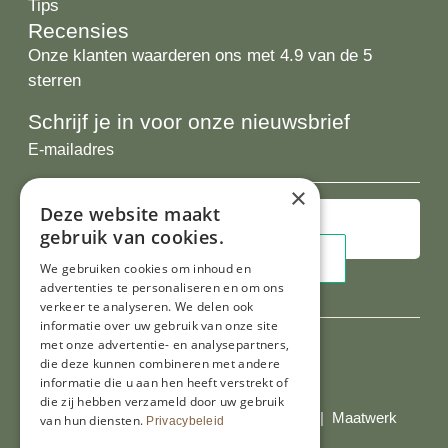
Tips
Recensies
Onze klanten waarderen ons met 4.9 van de 5
sterren
Schrijf je in voor onze nieuwsbrief
E-
mailadres
×
Deze website maakt
gebruik van cookies.
We gebruiken cookies om inhoud en
advertenties te personaliseren en om ons
verkeer te analyseren. We delen ook
informatie over uw gebruik van onze site
met onze advertentie- en analysepartners,
die deze kunnen combineren met andere
Al onze prijzen zijn incl. BTW
informatie die u aan hen heeft verstrekt of
die zij hebben verzameld door uw gebruik
© Copyright 2026 Limburgs Bakwinkeltje |
Maatwerk
van hun diensten.
Privacybeleid
website webmix