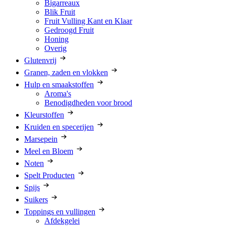
Bigarreaux
Blik Fruit
Fruit Vulling Kant en Klaar
Gedroogd Fruit
Honing
Overig
Glutenvrij
Granen, zaden en vlokken
Hulp en smaakstoffen
Aroma's
Benodigdheden voor brood
Kleurstoffen
Kruiden en specerijen
Marsepein
Meel en Bloem
Noten
Spelt Producten
Spijs
Suikers
Toppings en vullingen
Afdekgelei