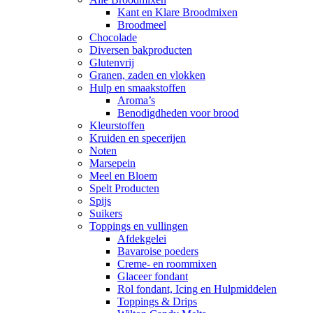
Kant en Klare Broodmixen
Broodmeel
Chocolade
Diversen bakproducten
Glutenvrij
Granen, zaden en vlokken
Hulp en smaakstoffen
Aroma’s
Benodigdheden voor brood
Kleurstoffen
Kruiden en specerijen
Noten
Marsepein
Meel en Bloem
Spelt Producten
Spijs
Suikers
Toppings en vullingen
Afdekgelei
Bavaroise poeders
Creme- en roommixen
Glaceer fondant
Rol fondant, Icing en Hulpmiddelen
Toppings & Drips