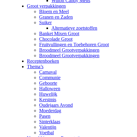
Wilton Candy Melts
Groot verpakkingen
Bloem en Meel
Granen en Zaden
Suiker
Alternatieve zoetstoffen
Banket Mixen Groot
Chocolade Groot
Fruitvullingen en Toebehoren Groot
Broodmeel Grootverpakkingen
Broodmeel Grootverpakkingen
Receptenboeken
Thema’s
Carnaval
Communie
Geboorte
Halloween
Huwelijk
Kerstmis
Oudejaars Avond
Moederdag
Pasen
Sinterklaas
Valentijn
Voetbal