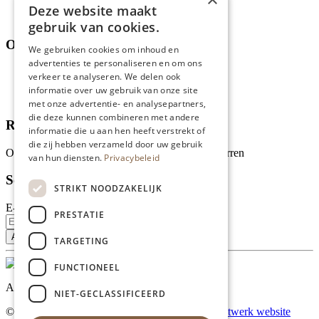
Assortiment
Deze website maakt
Thema's
gebruik van cookies.
Over ons
We gebruiken cookies om inhoud en
advertenties te personaliseren en om ons
Wie zijn wij?
verkeer te analyseren. We delen ook
Recepten
informatie over uw gebruik van onze site
Tips
met onze advertentie- en analysepartners,
die deze kunnen combineren met andere
Recensies
informatie die u aan hen heeft verstrekt of
die zij hebben verzameld door uw gebruik
Onze klanten waarderen ons met 4.9 van de 5 sterren
van hun diensten.
Privacybeleid
Schrijf je in voor onze nieuwsbrief
STRIKT NOODZAKELIJK
E-mailadres
PRESTATIE
TARGETING
FUNCTIONEEL
Al onze prijzen zijn incl. BTW
NIET-GECLASSIFICEERD
© Copyright 2026 Limburgs Bakwinkeltje |
Maatwerk website