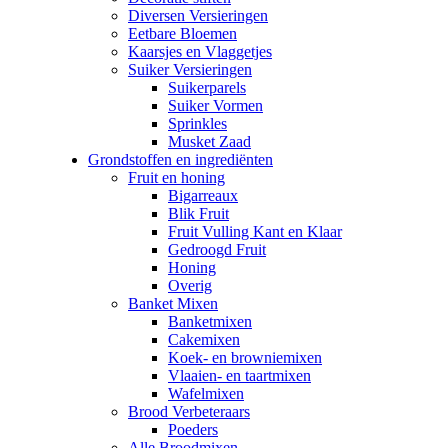
Diversen Versieringen
Eetbare Bloemen
Kaarsjes en Vlaggetjes
Suiker Versieringen
Suikerparels
Suiker Vormen
Sprinkles
Musket Zaad
Grondstoffen en ingrediënten
Fruit en honing
Bigarreaux
Blik Fruit
Fruit Vulling Kant en Klaar
Gedroogd Fruit
Honing
Overig
Banket Mixen
Banketmixen
Cakemixen
Koek- en browniemixen
Vlaaien- en taartmixen
Wafelmixen
Brood Verbeteraars
Poeders
Alle Broodmixen