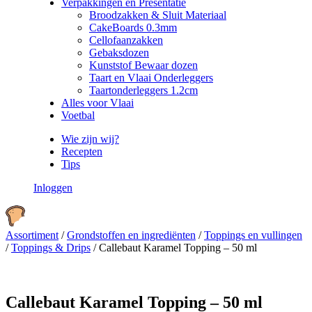
Verpakkingen en Presentatie
Broodzakken & Sluit Materiaal
CakeBoards 0.3mm
Cellofaanzakken
Gebaksdozen
Kunststof Bewaar dozen
Taart en Vlaai Onderleggers
Taartonderleggers 1.2cm
Alles voor Vlaai
Voetbal
Wie zijn wij?
Recepten
Tips
Inloggen
Assortiment
/
Grondstoffen en ingrediënten
/
Toppings en vullingen
/
Toppings & Drips
/
Callebaut Karamel Topping – 50 ml
Callebaut Karamel Topping – 50 ml