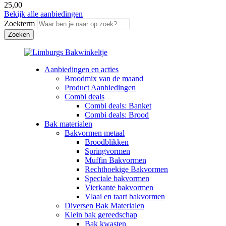
25,00
Bekijk alle aanbiedingen
Zoekterm
Aanbiedingen en acties
Broodmix van de maand
Product Aanbiedingen
Combi deals
Combi deals: Banket
Combi deals: Brood
Bak materialen
Bakvormen metaal
Broodblikken
Springvormen
Muffin Bakvormen
Rechthoekige Bakvormen
Speciale bakvormen
Vierkante bakvormen
Vlaai en taart bakvormen
Diversen Bak Materialen
Klein bak gereedschap
Bak kwasten