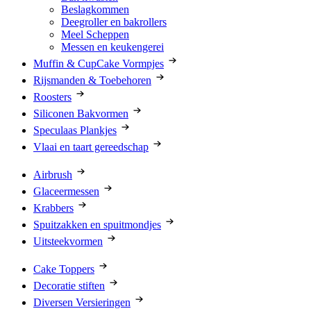
Beslagkommen
Deegroller en bakrollers
Meel Scheppen
Messen en keukengerei
Muffin & CupCake Vormpjes
Rijsmanden & Toebehoren
Roosters
Siliconen Bakvormen
Speculaas Plankjes
Vlaai en taart gereedschap
Airbrush
Glaceermessen
Krabbers
Spuitzakken en spuitmondjes
Uitsteekvormen
Cake Toppers
Decoratie stiften
Diversen Versieringen