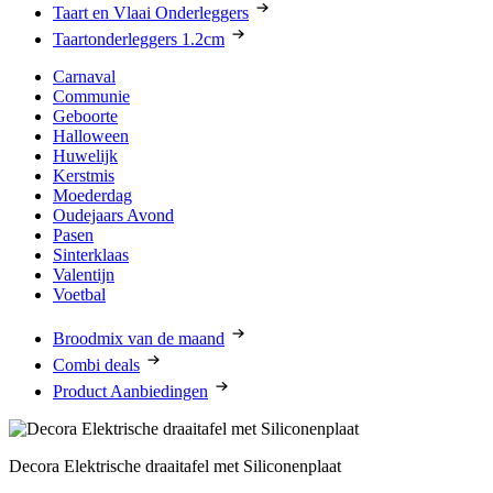
Taart en Vlaai Onderleggers
Taartonderleggers 1.2cm
Carnaval
Communie
Geboorte
Halloween
Huwelijk
Kerstmis
Moederdag
Oudejaars Avond
Pasen
Sinterklaas
Valentijn
Voetbal
Broodmix van de maand
Combi deals
Product Aanbiedingen
Decora Elektrische draaitafel met Siliconenplaat