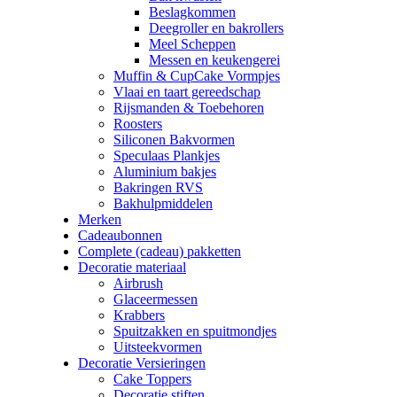
Beslagkommen
Deegroller en bakrollers
Meel Scheppen
Messen en keukengerei
Muffin & CupCake Vormpjes
Vlaai en taart gereedschap
Rijsmanden & Toebehoren
Roosters
Siliconen Bakvormen
Speculaas Plankjes
Aluminium bakjes
Bakringen RVS
Bakhulpmiddelen
Merken
Cadeaubonnen
Complete (cadeau) pakketten
Decoratie materiaal
Airbrush
Glaceermessen
Krabbers
Spuitzakken en spuitmondjes
Uitsteekvormen
Decoratie Versieringen
Cake Toppers
Decoratie stiften