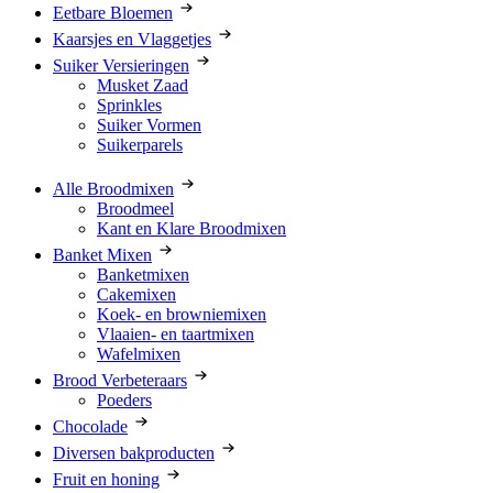
Eetbare Bloemen
Kaarsjes en Vlaggetjes
Suiker Versieringen
Musket Zaad
Sprinkles
Suiker Vormen
Suikerparels
Alle Broodmixen
Broodmeel
Kant en Klare Broodmixen
Banket Mixen
Banketmixen
Cakemixen
Koek- en browniemixen
Vlaaien- en taartmixen
Wafelmixen
Brood Verbeteraars
Poeders
Chocolade
Diversen bakproducten
Fruit en honing