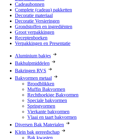
Cadeaubonnen
Complete (cadeau) pakketten
Decoratie materiaal
Decoratie Versieringen
Grondstoffen en ingrediënten
Groot verpakkingen
Receptenboeken
Verpakkingen en Presentatie
Aluminium bakjes
Bakhulpmiddelen
Bakringen RVS
Bakvormen metaal
Broodblikken
Muffin Bakvormen
Rechthoekige Bakvormen
Speciale bakvormen
Springvormen
Vierkante bakvormen
Vlaai en taart bakvormen
Diversen Bak Materialen
Klein bak gereedschap
Bak kwasten