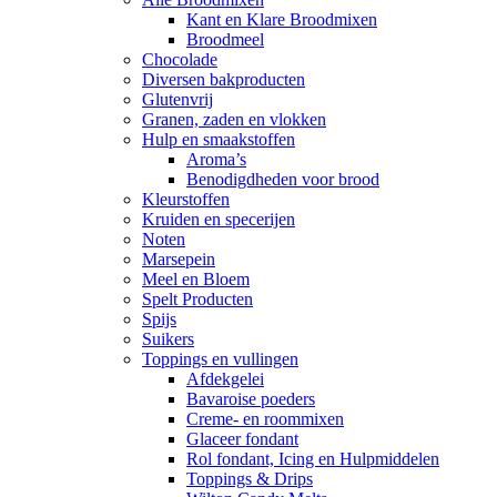
Kant en Klare Broodmixen
Broodmeel
Chocolade
Diversen bakproducten
Glutenvrij
Granen, zaden en vlokken
Hulp en smaakstoffen
Aroma’s
Benodigdheden voor brood
Kleurstoffen
Kruiden en specerijen
Noten
Marsepein
Meel en Bloem
Spelt Producten
Spijs
Suikers
Toppings en vullingen
Afdekgelei
Bavaroise poeders
Creme- en roommixen
Glaceer fondant
Rol fondant, Icing en Hulpmiddelen
Toppings & Drips