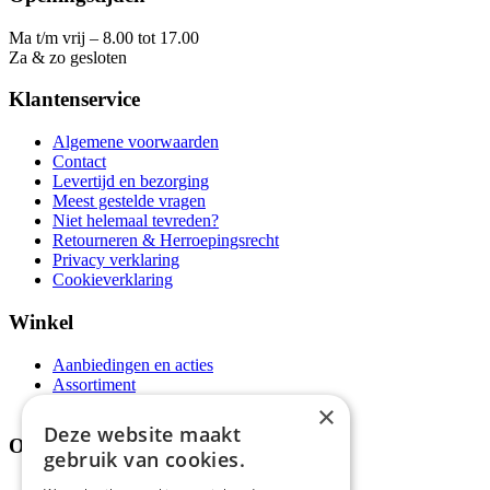
Ma t/m vrij – 8.00 tot 17.00
Za & zo gesloten
Klantenservice
Algemene voorwaarden
Contact
Levertijd en bezorging
Meest gestelde vragen
Niet helemaal tevreden?
Retourneren & Herroepingsrecht
Privacy verklaring
Cookieverklaring
Winkel
Aanbiedingen en acties
Assortiment
Thema's
×
Deze website maakt
Over ons
gebruik van cookies.
Wie zijn wij?