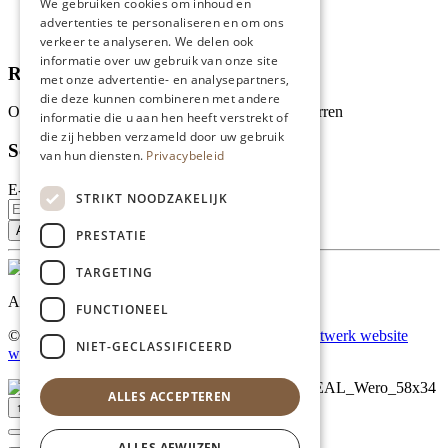
We gebruiken cookies om inhoud en
Recepten
advertenties te personaliseren en om ons
Tips
verkeer te analyseren. We delen ook
informatie over uw gebruik van onze site
Recensies
met onze advertentie- en analysepartners,
die deze kunnen combineren met andere
Onze klanten waarderen ons met 4.9 van de 5 sterren
informatie die u aan hen heeft verstrekt of
die zij hebben verzameld door uw gebruik
Schrijf je in voor onze nieuwsbrief
van hun diensten.
Privacybeleid
E-mailadres
STRIKT NOODZAKELIJK
PRESTATIE
TARGETING
Al onze prijzen zijn incl. BTW
FUNCTIONEEL
© Copyright 2026 Limburgs Bakwinkeltje |
Maatwerk website
NIET-GECLASSIFICEERD
webmix
ALLES ACCEPTEREN
↑ Top
ALLES AFWIJZEN