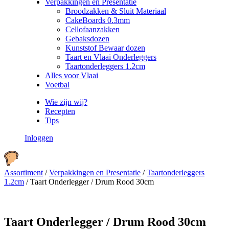
Verpakkingen en Presentatie
Broodzakken & Sluit Materiaal
CakeBoards 0.3mm
Cellofaanzakken
Gebaksdozen
Kunststof Bewaar dozen
Taart en Vlaai Onderleggers
Taartonderleggers 1.2cm
Alles voor Vlaai
Voetbal
Wie zijn wij?
Recepten
Tips
Inloggen
Assortiment
/
Verpakkingen en Presentatie
/
Taartonderleggers
1.2cm
/
Taart Onderlegger / Drum Rood 30cm
Taart Onderlegger / Drum Rood 30cm