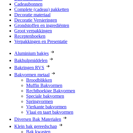
Cadeaubonnen
Complete (cadeau) pakketten
Decoratie materiaal
Decoratie Versieringen
Grondstoffen en ingrediënten
Groot verpakkingen
Receptenboeken
Verpakkingen en Presentatie
Aluminium bakjes
Bakhulpmiddelen
Bakringen RVS
Bakvormen metaal
Broodblikken
Muffin Bakvormen
Rechthoekige Bakvormen
Speciale bakvormen
Springvormen
Vierkante bakvormen
Vlaai en taart bakvormen
Diversen Bak Materialen
Klein bak gereedschap
Bak kwasten