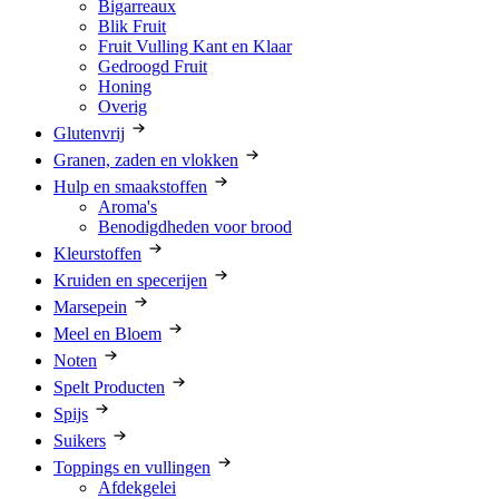
Bigarreaux
Blik Fruit
Fruit Vulling Kant en Klaar
Gedroogd Fruit
Honing
Overig
Glutenvrij
Granen, zaden en vlokken
Hulp en smaakstoffen
Aroma's
Benodigdheden voor brood
Kleurstoffen
Kruiden en specerijen
Marsepein
Meel en Bloem
Noten
Spelt Producten
Spijs
Suikers
Toppings en vullingen
Afdekgelei