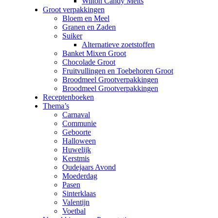
Wilton Candy Melts
Groot verpakkingen
Bloem en Meel
Granen en Zaden
Suiker
Alternatieve zoetstoffen
Banket Mixen Groot
Chocolade Groot
Fruitvullingen en Toebehoren Groot
Broodmeel Grootverpakkingen
Broodmeel Grootverpakkingen
Receptenboeken
Thema’s
Carnaval
Communie
Geboorte
Halloween
Huwelijk
Kerstmis
Oudejaars Avond
Moederdag
Pasen
Sinterklaas
Valentijn
Voetbal