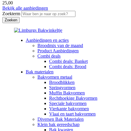
25,00
Bekijk alle aanbiedingen
Zoekterm
Aanbiedingen en acties
Broodmix van de maand
Product Aanbiedingen
Combi deals
Combi deals: Banket
Combi deals: Brood
Bak materialen
Bakvormen metaal
Broodblikken
Springvormen
Muffin Bakvormen
Rechthoekige Bakvormen
Speciale bakvormen
Vierkante bakvormen
Vlaai en taart bakvormen
Diversen Bak Materialen
Klein bak gereedschap
Bak kwasten