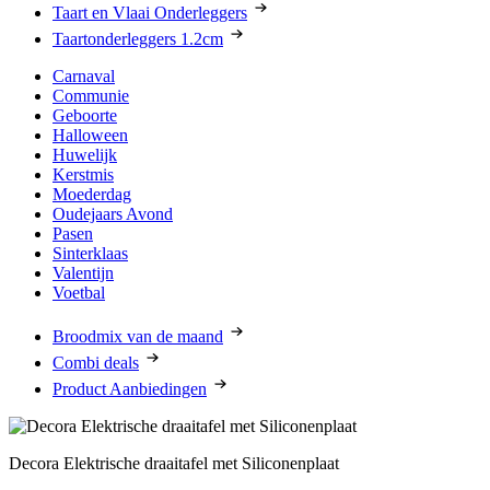
Taart en Vlaai Onderleggers
Taartonderleggers 1.2cm
Carnaval
Communie
Geboorte
Halloween
Huwelijk
Kerstmis
Moederdag
Oudejaars Avond
Pasen
Sinterklaas
Valentijn
Voetbal
Broodmix van de maand
Combi deals
Product Aanbiedingen
Decora Elektrische draaitafel met Siliconenplaat