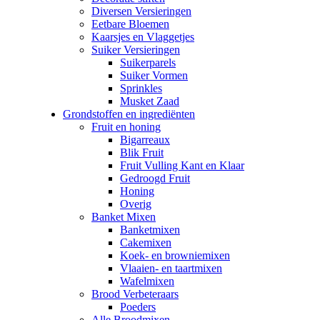
Diversen Versieringen
Eetbare Bloemen
Kaarsjes en Vlaggetjes
Suiker Versieringen
Suikerparels
Suiker Vormen
Sprinkles
Musket Zaad
Grondstoffen en ingrediënten
Fruit en honing
Bigarreaux
Blik Fruit
Fruit Vulling Kant en Klaar
Gedroogd Fruit
Honing
Overig
Banket Mixen
Banketmixen
Cakemixen
Koek- en browniemixen
Vlaaien- en taartmixen
Wafelmixen
Brood Verbeteraars
Poeders
Alle Broodmixen