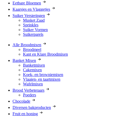
Eetbare Bloemen
Kaarsjes en Vlaggetjes
Suiker Versieringen
Musket Zaad
Sprinkles
Suiker Vormen
Suikerparels
Alle Broodmixen
Broodmeel
Kant en Klare Broodmixen
Banket Mixen
Banketmixen
Cakemixen
Koek- en browniemixen
Vlaaien- en taartmixen
Wafelmixen
Brood Verbeteraars
Poeders
Chocolade
Diversen bakproducten
Fruit en honing