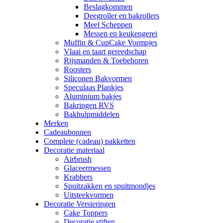
Beslagkommen
Deegroller en bakrollers
Meel Scheppen
Messen en keukengerei
Muffin & CupCake Vormpjes
Vlaai en taart gereedschap
Rijsmanden & Toebehoren
Roosters
Siliconen Bakvormen
Speculaas Plankjes
Aluminium bakjes
Bakringen RVS
Bakhulpmiddelen
Merken
Cadeaubonnen
Complete (cadeau) pakketten
Decoratie materiaal
Airbrush
Glaceermessen
Krabbers
Spuitzakken en spuitmondjes
Uitsteekvormen
Decoratie Versieringen
Cake Toppers
Decoratie stiften