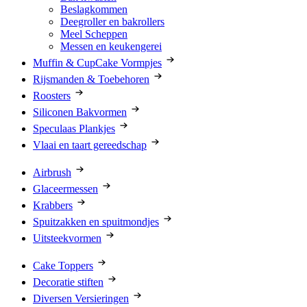
Beslagkommen
Deegroller en bakrollers
Meel Scheppen
Messen en keukengerei
Muffin & CupCake Vormpjes
Rijsmanden & Toebehoren
Roosters
Siliconen Bakvormen
Speculaas Plankjes
Vlaai en taart gereedschap
Airbrush
Glaceermessen
Krabbers
Spuitzakken en spuitmondjes
Uitsteekvormen
Cake Toppers
Decoratie stiften
Diversen Versieringen