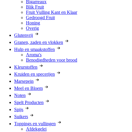
Bigarreaux
Blik Fruit
Fruit Vulling Kant en Klaar
Gedroogd Fruit
Honing
Overig
Glutenvrij
Granen, zaden en vlokken
Hulp en smaakstoffen
Aroma's
Benodigdheden voor brood
Kleurstoffen
Kruiden en specerijen
Marsepein
Meel en Bloem
Noten
Spelt Producten
Spijs
Suikers
Toppings en vullingen
Afdekgelei