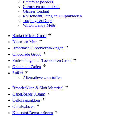
Bavaroise poeders
Creme- en roommixen
Glaceer fondant
Rol fondant, Icing en Hulpmiddelen
Toppings & Drips
Wilton Candy Melts
Banket Mixen Groot
Bloem en Meel
Broodmeel Grootverpakkingen
Chocolade Groot
Fruitvullingen en Toebehoren Groot
Granen en Zaden
Suiker
Alternatieve zoetstoffen
Broodzakken & Sluit Materiaal
CakeBoards 0.3mm
Cellofaanzakken
Gebaksdozen
Kunststof Bewaar dozen