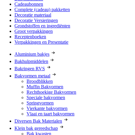
Cadeaubonnen
Complete (cadeau) pakketten
Decoratie materiaal
Decoratie Versieringen
Grondstoffen en ingrediënten
Groot verpakkingen
Receptenboeken
Verpakkingen en Presentatie
Aluminium bakjes
Bakhulpmiddelen
Bakringen RVS
Bakvormen metaal
Broodblikken
Muffin Bakvormen
Rechthoekige Bakvormen
Speciale bakvormen
Springvormen
Vierkante bakvormen
Vlaai en taart bakvormen
Diversen Bak Materialen
Klein bak gereedschap
Bak kwasten