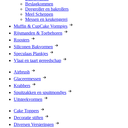
Beslagkommen
Deegroller en bakrollers
Meel Scheppen
Messen en keukengerei
Muffin & CupCake Vormpjes
Rijsmanden & Toebehoren
Roosters
Siliconen Bakvormen
Speculaas Plankjes
Vlaai en taart gereedschap
Airbrush
Glaceermessen
Krabbers
Spuitzakken en spuitmondjes
Uitsteekvormen
Cake Toppers
Decoratie stiften
Diversen Versieringen