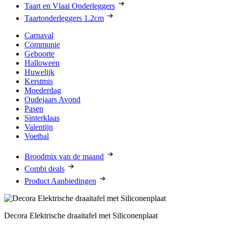
Taart en Vlaai Onderleggers
Taartonderleggers 1.2cm
Carnaval
Communie
Geboorte
Halloween
Huwelijk
Kerstmis
Moederdag
Oudejaars Avond
Pasen
Sinterklaas
Valentijn
Voetbal
Broodmix van de maand
Combi deals
Product Aanbiedingen
Decora Elektrische draaitafel met Siliconenplaat