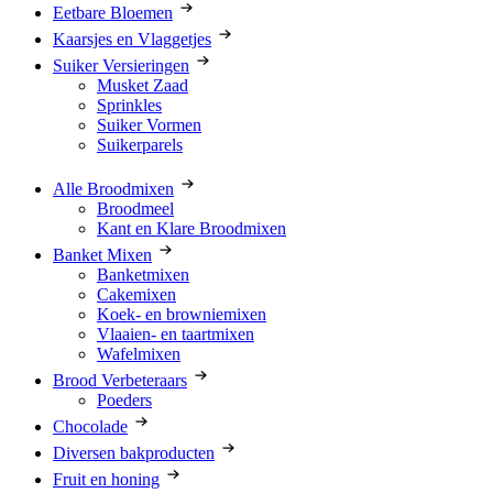
Eetbare Bloemen
Kaarsjes en Vlaggetjes
Suiker Versieringen
Musket Zaad
Sprinkles
Suiker Vormen
Suikerparels
Alle Broodmixen
Broodmeel
Kant en Klare Broodmixen
Banket Mixen
Banketmixen
Cakemixen
Koek- en browniemixen
Vlaaien- en taartmixen
Wafelmixen
Brood Verbeteraars
Poeders
Chocolade
Diversen bakproducten
Fruit en honing