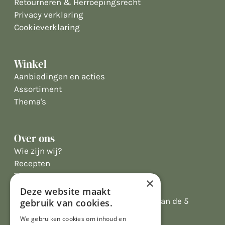
Retourneren & Herroepingsrecht
Privacy verklaring
Cookieverklaring
Winkel
Aanbiedingen en acties
Assortiment
Thema's
Over ons
Wie zijn wij?
Recepten
Tips
×
Recensies
Deze website maakt
Onze klanten waarderen ons met 4.9 van de 5
gebruik van cookies.
sterren
We gebruiken cookies om inhoud en