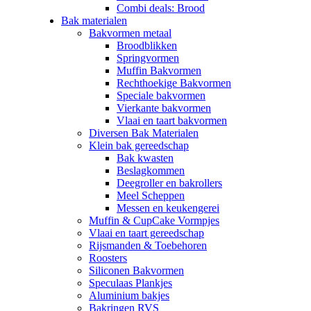
Combi deals: Brood
Bak materialen
Bakvormen metaal
Broodblikken
Springvormen
Muffin Bakvormen
Rechthoekige Bakvormen
Speciale bakvormen
Vierkante bakvormen
Vlaai en taart bakvormen
Diversen Bak Materialen
Klein bak gereedschap
Bak kwasten
Beslagkommen
Deegroller en bakrollers
Meel Scheppen
Messen en keukengerei
Muffin & CupCake Vormpjes
Vlaai en taart gereedschap
Rijsmanden & Toebehoren
Roosters
Siliconen Bakvormen
Speculaas Plankjes
Aluminium bakjes
Bakringen RVS