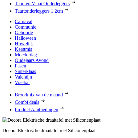
Taart en Vlaai Onderleggers
Taartonderleggers 1.2cm
Carnaval
Communie
Geboorte
Halloween
Huwelijk
Kerstmis
Moederdag
Oudejaars Avond
Pasen
Sinterklaas
Valentijn
Voetbal
Broodmix van de maand
Combi deals
Product Aanbiedingen
Decora Elektrische draaitafel met Siliconenplaat