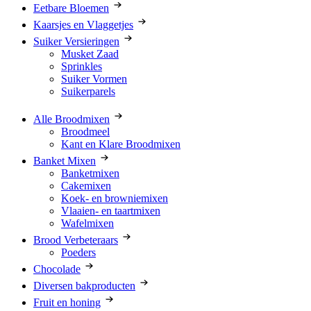
Eetbare Bloemen
Kaarsjes en Vlaggetjes
Suiker Versieringen
Musket Zaad
Sprinkles
Suiker Vormen
Suikerparels
Alle Broodmixen
Broodmeel
Kant en Klare Broodmixen
Banket Mixen
Banketmixen
Cakemixen
Koek- en browniemixen
Vlaaien- en taartmixen
Wafelmixen
Brood Verbeteraars
Poeders
Chocolade
Diversen bakproducten
Fruit en honing