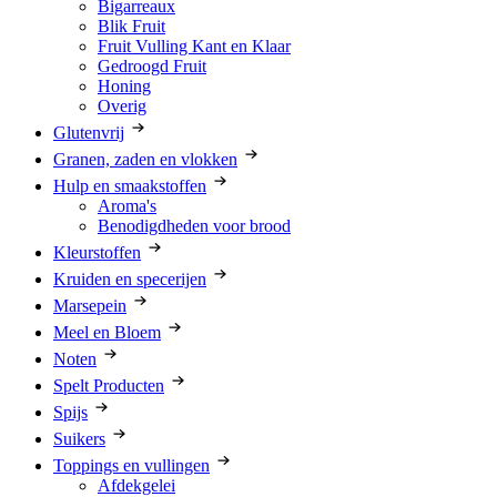
Bigarreaux
Blik Fruit
Fruit Vulling Kant en Klaar
Gedroogd Fruit
Honing
Overig
Glutenvrij
Granen, zaden en vlokken
Hulp en smaakstoffen
Aroma's
Benodigdheden voor brood
Kleurstoffen
Kruiden en specerijen
Marsepein
Meel en Bloem
Noten
Spelt Producten
Spijs
Suikers
Toppings en vullingen
Afdekgelei