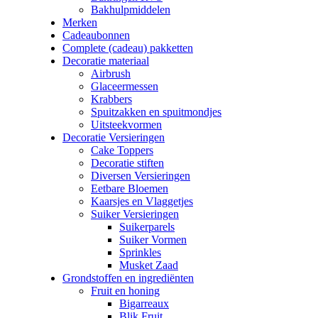
Bakhulpmiddelen
Merken
Cadeaubonnen
Complete (cadeau) pakketten
Decoratie materiaal
Airbrush
Glaceermessen
Krabbers
Spuitzakken en spuitmondjes
Uitsteekvormen
Decoratie Versieringen
Cake Toppers
Decoratie stiften
Diversen Versieringen
Eetbare Bloemen
Kaarsjes en Vlaggetjes
Suiker Versieringen
Suikerparels
Suiker Vormen
Sprinkles
Musket Zaad
Grondstoffen en ingrediënten
Fruit en honing
Bigarreaux
Blik Fruit