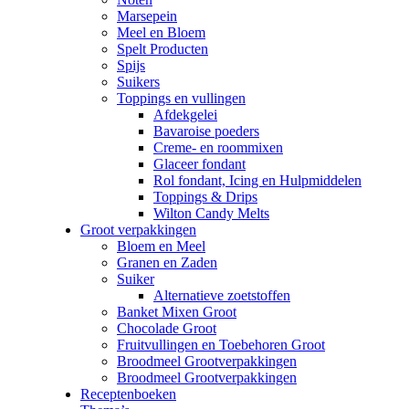
Marsepein
Meel en Bloem
Spelt Producten
Spijs
Suikers
Toppings en vullingen
Afdekgelei
Bavaroise poeders
Creme- en roommixen
Glaceer fondant
Rol fondant, Icing en Hulpmiddelen
Toppings & Drips
Wilton Candy Melts
Groot verpakkingen
Bloem en Meel
Granen en Zaden
Suiker
Alternatieve zoetstoffen
Banket Mixen Groot
Chocolade Groot
Fruitvullingen en Toebehoren Groot
Broodmeel Grootverpakkingen
Broodmeel Grootverpakkingen
Receptenboeken