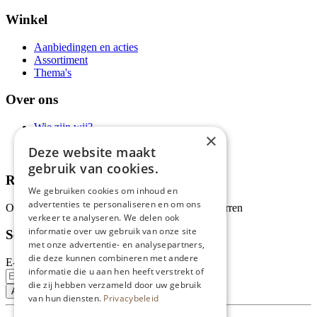
Winkel
Aanbiedingen en acties
Assortiment
Thema's
Over ons
Wie zijn wij?
×
Recepten
Deze website maakt
Tips
gebruik van cookies.
Recensies
We gebruiken cookies om inhoud en
advertenties te personaliseren en om ons
Onze klanten waarderen ons met 4.9 van de 5 sterren
verkeer te analyseren. We delen ook
informatie over uw gebruik van onze site
Schrijf je in voor onze nieuwsbrief
met onze advertentie- en analysepartners,
die deze kunnen combineren met andere
E-mailadres
informatie die u aan hen heeft verstrekt of
die zij hebben verzameld door uw gebruik
van hun diensten.
Privacybeleid