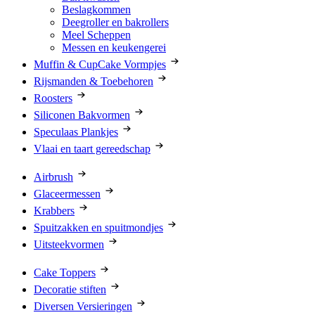
Beslagkommen
Deegroller en bakrollers
Meel Scheppen
Messen en keukengerei
Muffin & CupCake Vormpjes
Rijsmanden & Toebehoren
Roosters
Siliconen Bakvormen
Speculaas Plankjes
Vlaai en taart gereedschap
Airbrush
Glaceermessen
Krabbers
Spuitzakken en spuitmondjes
Uitsteekvormen
Cake Toppers
Decoratie stiften
Diversen Versieringen