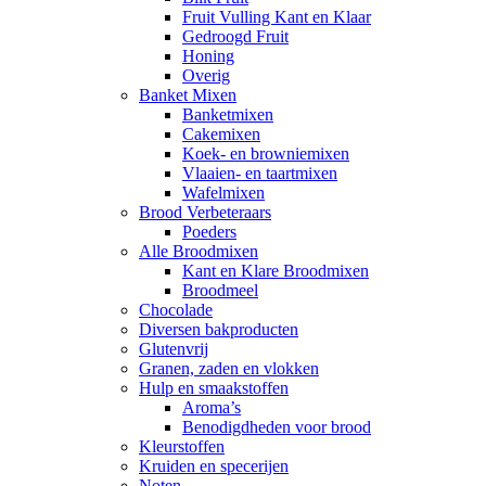
Fruit Vulling Kant en Klaar
Gedroogd Fruit
Honing
Overig
Banket Mixen
Banketmixen
Cakemixen
Koek- en browniemixen
Vlaaien- en taartmixen
Wafelmixen
Brood Verbeteraars
Poeders
Alle Broodmixen
Kant en Klare Broodmixen
Broodmeel
Chocolade
Diversen bakproducten
Glutenvrij
Granen, zaden en vlokken
Hulp en smaakstoffen
Aroma’s
Benodigdheden voor brood
Kleurstoffen
Kruiden en specerijen
Noten