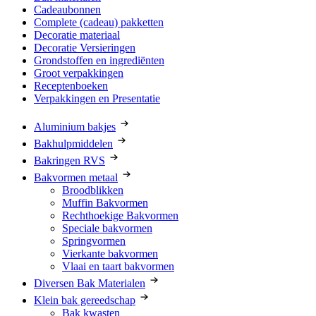
Cadeaubonnen
Complete (cadeau) pakketten
Decoratie materiaal
Decoratie Versieringen
Grondstoffen en ingrediënten
Groot verpakkingen
Receptenboeken
Verpakkingen en Presentatie
Aluminium bakjes
Bakhulpmiddelen
Bakringen RVS
Bakvormen metaal
Broodblikken
Muffin Bakvormen
Rechthoekige Bakvormen
Speciale bakvormen
Springvormen
Vierkante bakvormen
Vlaai en taart bakvormen
Diversen Bak Materialen
Klein bak gereedschap
Bak kwasten