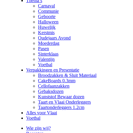
Thema’s
Carnaval
Communie
Geboorte
Halloween
Huwelijk
Kerstmis
Oudejaars Avond
Moederdag
Pasen
Sinterklaas
Valentijn
Voetbal
Verpakkingen en Presentatie
Broodzakken & Sluit Materiaal
CakeBoards 0.3mm
Cellofaanzakken
Gebaksdozen
Kunststof Bewaar dozen
Taart en Vlaai Onderleggers
Taartonderleggers 1.2cm
Alles voor Vlaai
Voetbal
Wie zijn wij?