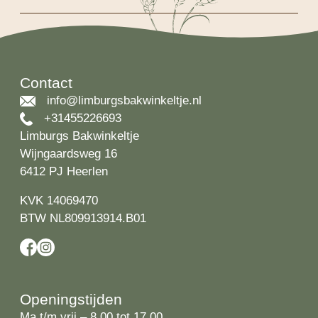
Contact
info@limburgsbakwinkeltje.nl
+31455226693
Limburgs Bakwinkeltje
Wijngaardsweg 16
6412 PJ Heerlen
KVK 14069470
BTW NL809913914.B01
Openingstijden
Ma t/m vrij – 8.00 tot 17.00