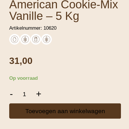
American Cookie-Mix
Vanille – 5 Kg
Artikelnummer:
10620
31,00
Op voorraad
American
-
+
Cookie-
Mix
Vanille
Toevoegen aan winkelwagen
-
5
Kg