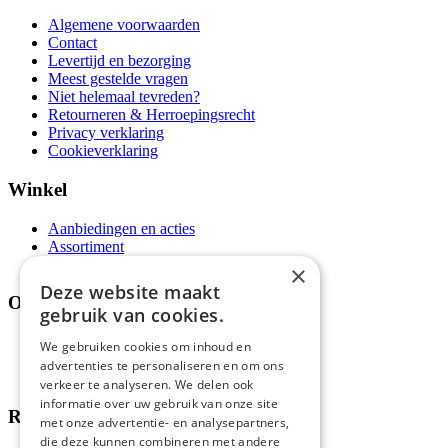
Algemene voorwaarden
Contact
Levertijd en bezorging
Meest gestelde vragen
Niet helemaal tevreden?
Retourneren & Herroepingsrecht
Privacy verklaring
Cookieverklaring
Winkel
Aanbiedingen en acties
Assortiment
Thema's
×
Deze website maakt
Over ons
gebruik van cookies.
Wie zijn wij?
We gebruiken cookies om inhoud en
Recepten
advertenties te personaliseren en om ons
Tips
verkeer te analyseren. We delen ook
informatie over uw gebruik van onze site
Recensies
met onze advertentie- en analysepartners,
die deze kunnen combineren met andere