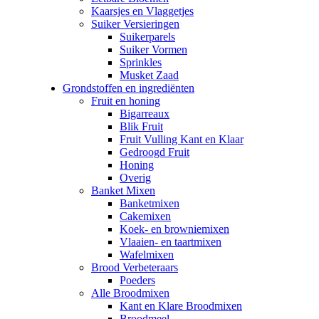
Kaarsjes en Vlaggetjes
Suiker Versieringen
Suikerparels
Suiker Vormen
Sprinkles
Musket Zaad
Grondstoffen en ingrediënten
Fruit en honing
Bigarreaux
Blik Fruit
Fruit Vulling Kant en Klaar
Gedroogd Fruit
Honing
Overig
Banket Mixen
Banketmixen
Cakemixen
Koek- en browniemixen
Vlaaien- en taartmixen
Wafelmixen
Brood Verbeteraars
Poeders
Alle Broodmixen
Kant en Klare Broodmixen
Broodmeel