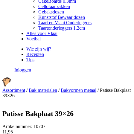
CakeBoards 0.3mm
Cellofaanzakken
Gebaksdozen
Kunststof Bewaar dozen
Taart en Vlaai Onderleggers
Taartonderleggers 1.2cm
Alles voor Vlaai
Voetbal
Wie zijn wij?
Recepten
Tips
Inloggen
Assortiment
/
Bak materialen
/
Bakvormen metaal
/
Patisse Bakplaat
39×26
Patisse Bakplaat 39×26
Artikelnummer:
10707
11,95