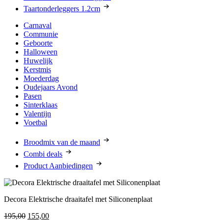
Taartonderleggers 1.2cm
Carnaval
Communie
Geboorte
Halloween
Huwelijk
Kerstmis
Moederdag
Oudejaars Avond
Pasen
Sinterklaas
Valentijn
Voetbal
Broodmix van de maand
Combi deals
Product Aanbiedingen
Decora Elektrische draaitafel met Siliconenplaat
Oorspronkelijke
Huidige
195,00
155,00