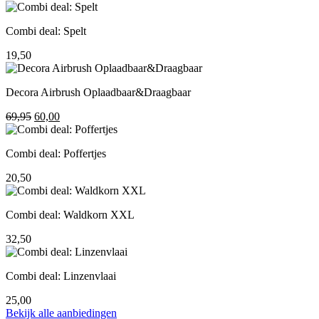
prijs
prijs
was:
is:
Combi deal: Spelt
195,00.
155,00.
19,50
Decora Airbrush Oplaadbaar&Draagbaar
Oorspronkelijke
Huidige
69,95
60,00
prijs
prijs
was:
is:
Combi deal: Poffertjes
69,95.
60,00.
20,50
Combi deal: Waldkorn XXL
32,50
Combi deal: Linzenvlaai
25,00
Bekijk alle aanbiedingen