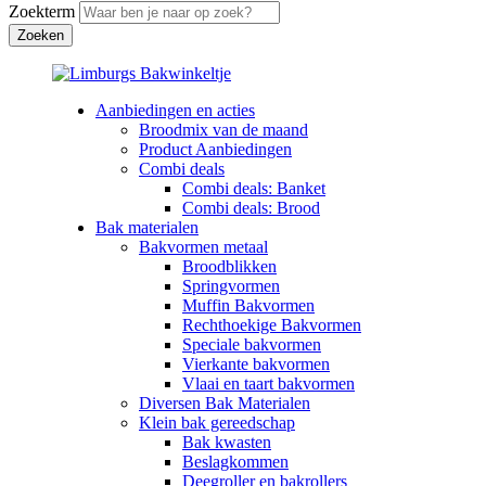
Zoekterm
Aanbiedingen en acties
Broodmix van de maand
Product Aanbiedingen
Combi deals
Combi deals: Banket
Combi deals: Brood
Bak materialen
Bakvormen metaal
Broodblikken
Springvormen
Muffin Bakvormen
Rechthoekige Bakvormen
Speciale bakvormen
Vierkante bakvormen
Vlaai en taart bakvormen
Diversen Bak Materialen
Klein bak gereedschap
Bak kwasten
Beslagkommen
Deegroller en bakrollers