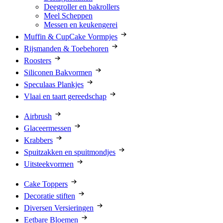
Deegroller en bakrollers
Meel Scheppen
Messen en keukengerei
Muffin & CupCake Vormpjes
Rijsmanden & Toebehoren
Roosters
Siliconen Bakvormen
Speculaas Plankjes
Vlaai en taart gereedschap
Airbrush
Glaceermessen
Krabbers
Spuitzakken en spuitmondjes
Uitsteekvormen
Cake Toppers
Decoratie stiften
Diversen Versieringen
Eetbare Bloemen