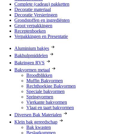
Complete (cadeau) pakketten
Decoratie materiaal
Decoratie Versieringen
Grondstoffen en ingrediënten
Groot verpakkingen
Receptenboeken
Verpakkingen en Presentatie
Aluminium bakjes
Bakhulpmiddelen
Bakringen RVS
Bakvormen metaal
Broodblikken
Muffin Bakvormen
Rechthoekige Bakvormen
Speciale bakvormen
Springvormen
Vierkante bakvormen
Vlaai en taart bakvormen
Diversen Bak Materialen
Klein bak gereedschap
Bak kwasten
Beslagkommen