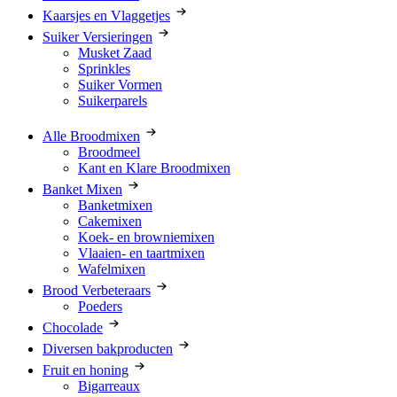
Kaarsjes en Vlaggetjes
Suiker Versieringen
Musket Zaad
Sprinkles
Suiker Vormen
Suikerparels
Alle Broodmixen
Broodmeel
Kant en Klare Broodmixen
Banket Mixen
Banketmixen
Cakemixen
Koek- en browniemixen
Vlaaien- en taartmixen
Wafelmixen
Brood Verbeteraars
Poeders
Chocolade
Diversen bakproducten
Fruit en honing
Bigarreaux