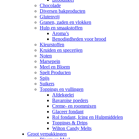
Chocolade
Diversen bakproducten
Glutenvrij
Granen, zaden en vlokken
Hulp en smaakstoffen
Aroma’s
Benodigdheden voor brood
Kleurstoffen
Kruiden en specerijen
Noten
Marsepein
Meel en Bloem
Spelt Producten
Spijs
Suikers
Toppings en vullingen
Afdekgelei
Bavaroise poeders
Creme- en roommixen
Glaceer fondant
Rol fondant, Icing en Hulpmiddelen
Toppings & Drips
Wilton Candy Melts
Groot verpakkingen