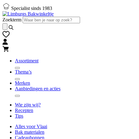
Naar
Naar
Specialist sinds 1983
hoofd-
footer
inhoud
gaan
Zoekterm
gaan
Assortiment
Thema’s
Merken
Aanbiedingen en acties
Wie zijn wij?
Recepten
Tips
Alles voor Vlaai
Bak materialen
Cadeaubonnen