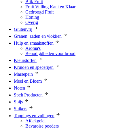
Blik Fruit
Fruit Vulling Kant en Klaar
Gedroogd Fruit
Honing
Overig
Glutenvrij
Granen, zaden en vlokken
Hulp en smaakstoffen
Aroma's
Benodigdheden voor brood
Kleurstoffen
Kruiden en specerijen
Marsepein
Meel en Bloem
Noten
Spelt Producten
Spijs
Suikers
Toppings en vullingen
Afdekgelei
Bavaroise poeders