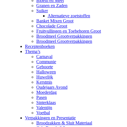
Bloem en Meel
Granen en Zaden
Suiker
Alternatieve zoetstoffen
Banket Mixen Groot
Chocolade Groot
Fruitvullingen en Toebehoren Groot
Broodmeel Grootverpakkingen
Broodmeel Grootverpakkingen
Receptenboeken
Thema’s
Carnaval
Communie
Geboorte
Halloween
Huwelijk
Kerstmis
Oudejaars Avond
Moederdag
Pasen
Sinterklaas
Valentijn
Voetbal
Verpakkingen en Presentatie
Broodzakken & Sluit Materiaal