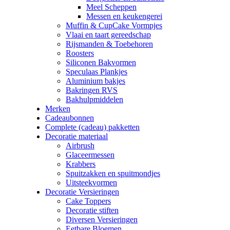
Meel Scheppen
Messen en keukengerei
Muffin & CupCake Vormpjes
Vlaai en taart gereedschap
Rijsmanden & Toebehoren
Roosters
Siliconen Bakvormen
Speculaas Plankjes
Aluminium bakjes
Bakringen RVS
Bakhulpmiddelen
Merken
Cadeaubonnen
Complete (cadeau) pakketten
Decoratie materiaal
Airbrush
Glaceermessen
Krabbers
Spuitzakken en spuitmondjes
Uitsteekvormen
Decoratie Versieringen
Cake Toppers
Decoratie stiften
Diversen Versieringen
Eetbare Bloemen