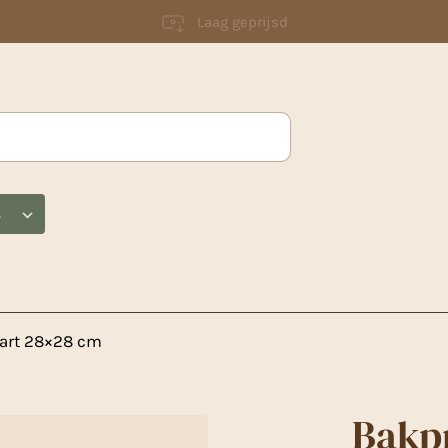
Laag geprijsd
s
hart 28×28 cm
Bakpr