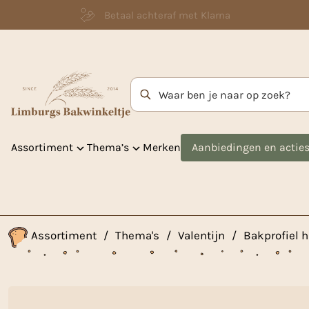
Betaal achteraf met Klarna
Zoekterm
Assortiment
Thema’s
Merken
Aanbiedingen en actie
Assortiment
/
Thema's
/
Valentijn
/
Bakprofiel 