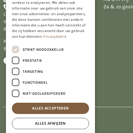
verkeer te analyseren. We delen ook
+31455226693
Za & zo gesl
informatie over uw gebruik van onze site
Limburgs Bakwinkeltje
met onze advertentie- en analysepartners,
die deze kunnen combineren met andere
Wijngaardsweg 16
informatie die u aan hen heeft verstrekt of
6412 PJ Heerlen
die zij hebben verzameld door uw gebruik
van hun diensten.
Privacybeleid
KVK 14069470
BTW NL809913914.B01
STRIKT NOODZAKELIJK
PRESTATIE
TARGETING
FUNCTIONEEL
NIET-GECLASSIFICEERD
ALLES ACCEPTEREN
ALLES AFWIJZEN