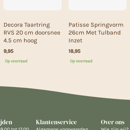
Decora Taartring
Patisse Springvorm
RVS 20 cm doorsnee
26cm Met Tulband
4.5 cm hoog
Inzet
9,95
18,95
Op voorraad
Op voorraad
ijden
Klantenservice
Over ons
8.00 tot 17.00
Algemene voorwaarden
Wie zijn wij?