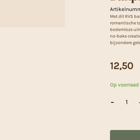
Artikelnum
Met dit RVS ba
romantische ta
bodemloze uitv
no-bake creati
bijzondere ge
12,50
Op voorraad
Bakprofiel
-
hart
28x28
cm
aantal