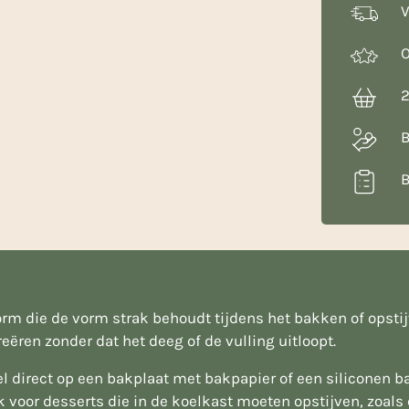
V
O
2
B
B
m die de vorm strak behoudt tijdens het bakken of opstijven
ëren zonder dat het deeg of de vulling uitloopt.
el direct op een bakplaat met bakpapier of een siliconen 
 voor desserts die in de koelkast moeten opstijven, zoals