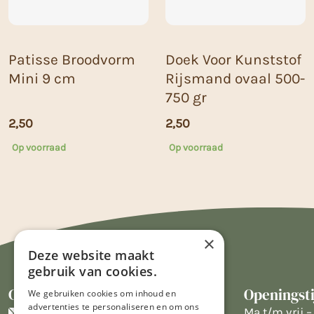
Patisse Broodvorm
Doek Voor Kunststof
Mini 9 cm
Rijsmand ovaal 500-
750 gr
2,50
2,50
Op voorraad
Op voorraad
×
Deze website maakt
gebruik van cookies.
Contact
Openingst
We gebruiken cookies om inhoud en
advertenties te personaliseren en om ons
info@limburgsbakwinkeltje.nl
Ma t/m vrij – 