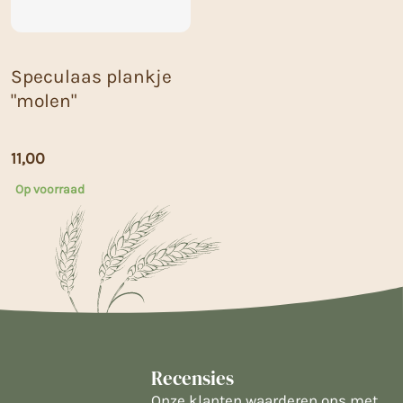
Speculaas plankje
"molen"
11,00
Op voorraad
Recensies
Onze klanten waarderen ons met