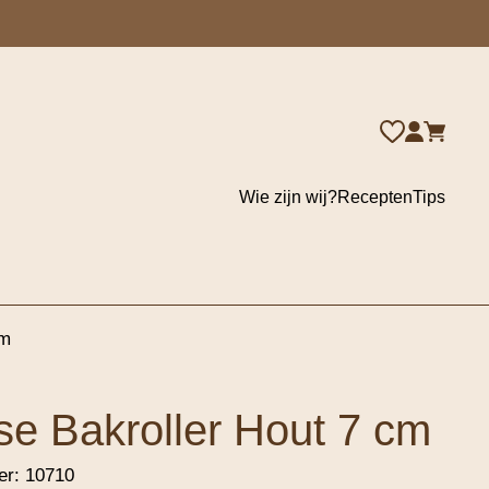
Wie zijn wij?
Recepten
Tips
cm
se Bakroller Hout 7 cm
er:
10710