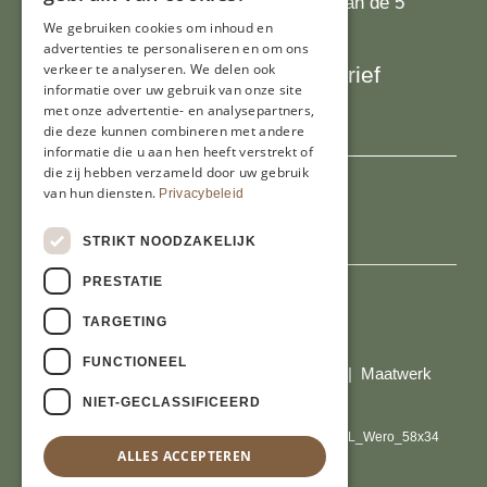
Onze klanten waarderen ons met 4.9 van de 5
We gebruiken cookies om inhoud en
sterren
advertenties te personaliseren en om ons
verkeer te analyseren. We delen ook
Schrijf je in voor onze nieuwsbrief
informatie over uw gebruik van onze site
E-mailadres
met onze advertentie- en analysepartners,
die deze kunnen combineren met andere
informatie die u aan hen heeft verstrekt of
die zij hebben verzameld door uw gebruik
van hun diensten.
Privacybeleid
STRIKT NOODZAKELIJK
PRESTATIE
TARGETING
Al onze prijzen zijn incl. BTW
FUNCTIONEEL
© Copyright 2026 Limburgs Bakwinkeltje |
Maatwerk
website webmix
NIET-GECLASSIFICEERD
ALLES ACCEPTEREN