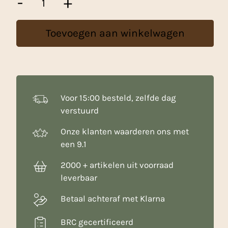
-
+
Steensma
Bigarreaux
Assorti
Toevoegen aan winkelwagen
-
475
g
aantal
Voor 15:00 besteld, zelfde dag
verstuurd
Onze klanten waarderen ons met
een 9.1
2000 + artikelen uit voorraad
leverbaar
Betaal achteraf met Klarna
BRC gecertificeerd