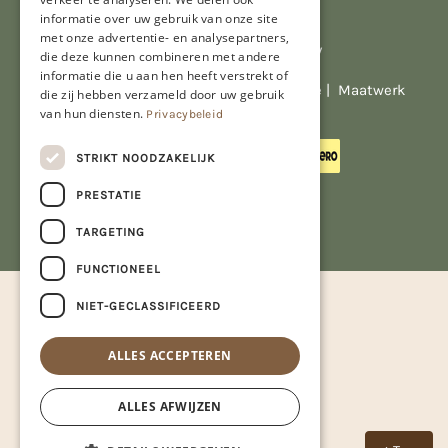
informatie over uw gebruik van onze site
met onze advertentie- en analysepartners,
Al onze prijzen zijn incl. BTW
die deze kunnen combineren met andere
informatie die u aan hen heeft verstrekt of
© Copyright 2026 Limburgs Bakwinkeltje |
Maatwerk
die zij hebben verzameld door uw gebruik
website webmix
van hun diensten.
Privacybeleid
STRIKT NOODZAKELIJK
PRESTATIE
TARGETING
FUNCTIONEEL
NIET-GECLASSIFICEERD
ALLES ACCEPTEREN
ALLES AFWIJZEN