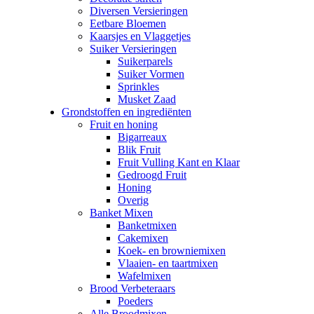
Diversen Versieringen
Eetbare Bloemen
Kaarsjes en Vlaggetjes
Suiker Versieringen
Suikerparels
Suiker Vormen
Sprinkles
Musket Zaad
Grondstoffen en ingrediënten
Fruit en honing
Bigarreaux
Blik Fruit
Fruit Vulling Kant en Klaar
Gedroogd Fruit
Honing
Overig
Banket Mixen
Banketmixen
Cakemixen
Koek- en browniemixen
Vlaaien- en taartmixen
Wafelmixen
Brood Verbeteraars
Poeders
Alle Broodmixen