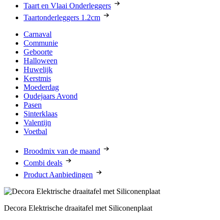
Taart en Vlaai Onderleggers
Taartonderleggers 1.2cm
Carnaval
Communie
Geboorte
Halloween
Huwelijk
Kerstmis
Moederdag
Oudejaars Avond
Pasen
Sinterklaas
Valentijn
Voetbal
Broodmix van de maand
Combi deals
Product Aanbiedingen
Decora Elektrische draaitafel met Siliconenplaat