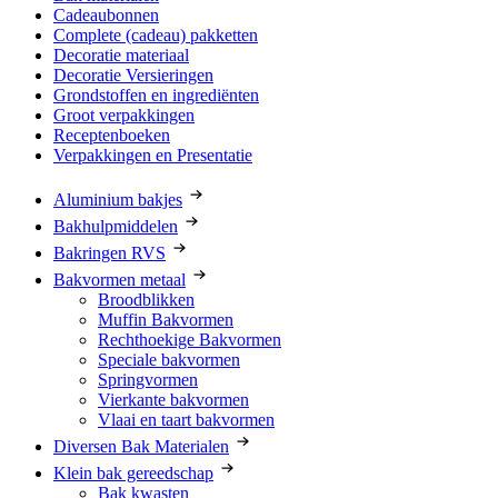
Cadeaubonnen
Complete (cadeau) pakketten
Decoratie materiaal
Decoratie Versieringen
Grondstoffen en ingrediënten
Groot verpakkingen
Receptenboeken
Verpakkingen en Presentatie
Aluminium bakjes
Bakhulpmiddelen
Bakringen RVS
Bakvormen metaal
Broodblikken
Muffin Bakvormen
Rechthoekige Bakvormen
Speciale bakvormen
Springvormen
Vierkante bakvormen
Vlaai en taart bakvormen
Diversen Bak Materialen
Klein bak gereedschap
Bak kwasten