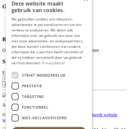
Deze website maakt
Over ons
gebruik van cookies.
Wie zijn wij?
We gebruiken cookies om inhoud en
Recepten
advertenties te personaliseren en om ons
Tips
verkeer te analyseren. We delen ook
informatie over uw gebruik van onze site
Recensies
met onze advertentie- en analysepartners,
die deze kunnen combineren met andere
Onze klanten waarderen ons met 4.9 van de 5 sterren
informatie die u aan hen heeft verstrekt of
die zij hebben verzameld door uw gebruik
Schrijf je in voor onze nieuwsbrief
van hun diensten.
Privacybeleid
E-mailadres
STRIKT NOODZAKELIJK
PRESTATIE
TARGETING
Al onze prijzen zijn incl. BTW
FUNCTIONEEL
© Copyright 2026 Limburgs Bakwinkeltje |
Maatwerk website
NIET-GECLASSIFICEERD
webmix