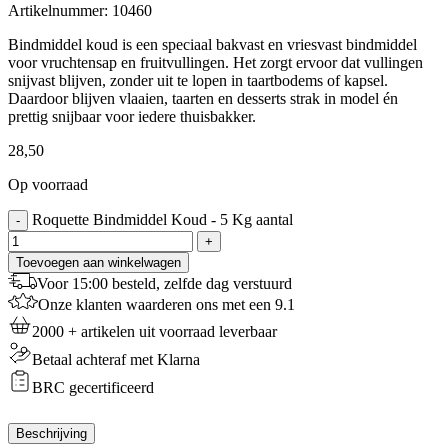
Artikelnummer:
10460
Bindmiddel koud is een speciaal bakvast en vriesvast bindmiddel
voor vruchtensap en fruitvullingen. Het zorgt ervoor dat vullingen
snijvast blijven, zonder uit te lopen in taartbodems of kapsel.
Daardoor blijven vlaaien, taarten en desserts strak in model én
prettig snijbaar voor iedere thuisbakker.
28,50
Op voorraad
Roquette Bindmiddel Koud - 5 Kg aantal
-
+
Toevoegen aan winkelwagen
Voor 15:00 besteld, zelfde dag verstuurd
Onze klanten waarderen ons met een 9.1
2000 + artikelen uit voorraad leverbaar
Betaal achteraf met Klarna
BRC gecertificeerd
Beschrijving