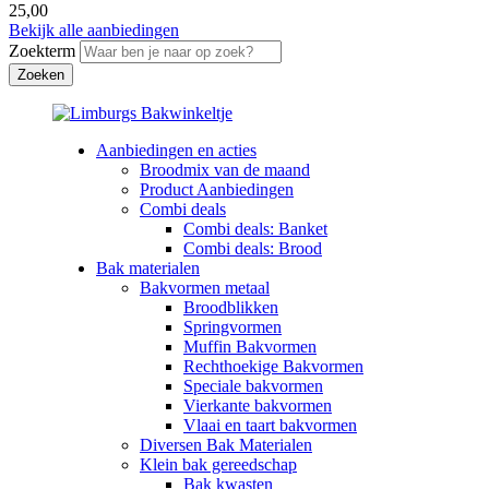
25,00
Bekijk alle aanbiedingen
Zoekterm
Aanbiedingen en acties
Broodmix van de maand
Product Aanbiedingen
Combi deals
Combi deals: Banket
Combi deals: Brood
Bak materialen
Bakvormen metaal
Broodblikken
Springvormen
Muffin Bakvormen
Rechthoekige Bakvormen
Speciale bakvormen
Vierkante bakvormen
Vlaai en taart bakvormen
Diversen Bak Materialen
Klein bak gereedschap
Bak kwasten