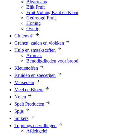
Bigarreaux
Blik Fruit
Fruit Vulling Kant en Klaar
Gedroogd Fruit
Honing
Overig
Glutenvrij
Granen, zaden en vlokken
Hulp en smaakstoffen
Aroma's
Benodigdheden voor brood
Kleurstoffen
Kruiden en specerijen
Marsepein
Meel en Bloem
Noten
Spelt Producten
Spijs
Suikers
Toppings en vullingen
Afdekgelei