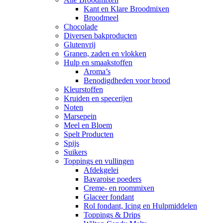
Kant en Klare Broodmixen
Broodmeel
Chocolade
Diversen bakproducten
Glutenvrij
Granen, zaden en vlokken
Hulp en smaakstoffen
Aroma’s
Benodigdheden voor brood
Kleurstoffen
Kruiden en specerijen
Noten
Marsepein
Meel en Bloem
Spelt Producten
Spijs
Suikers
Toppings en vullingen
Afdekgelei
Bavaroise poeders
Creme- en roommixen
Glaceer fondant
Rol fondant, Icing en Hulpmiddelen
Toppings & Drips