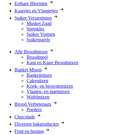
Eetbare Bloemen
Kaarsjes en Vlaggetjes
Suiker Versieringen
Musket Zaad
Sprinkles
Suiker Vormen
Suikerparels
Alle Broodmixen
Broodmeel
Kant en Klare Broodmixen
Banket Mixen
Banketmixen
Cakemixen
Koek- en browniemixen
Vlaaien- en taartmixen
Wafelmixen
Brood Verbeteraars
Poeders
Chocolade
Diversen bakproducten
Fruit en honing