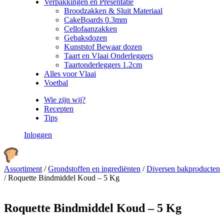
Verpakkingen en Presentatie
Broodzakken & Sluit Materiaal
CakeBoards 0.3mm
Cellofaanzakken
Gebaksdozen
Kunststof Bewaar dozen
Taart en Vlaai Onderleggers
Taartonderleggers 1.2cm
Alles voor Vlaai
Voetbal
Wie zijn wij?
Recepten
Tips
Inloggen
Assortiment
/
Grondstoffen en ingrediënten
/
Diversen bakproducten
/
Roquette Bindmiddel Koud – 5 Kg
Roquette Bindmiddel Koud – 5 Kg