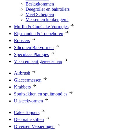
Beslagkommen
Deegroller en bakrollers
Meel Scheppen
Messen en keukengerei
Muffin & CupCake Vormpjes
Rijsmanden & Toebehoren
Roosters
Siliconen Bakvormen
Speculaas Plankjes
Vlaai en taart gereedschap
Airbrush
Glaceermessen
Krabbers
Spuitzakken en spuitmondjes
Uitsteekvormen
Cake Toppers
Decoratie stiften
Diversen Versieringen