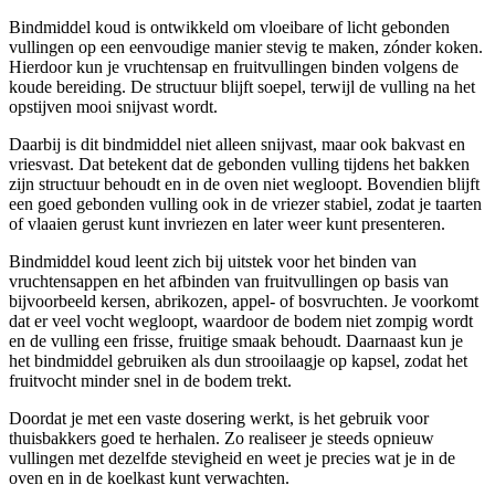
Bindmiddel koud is ontwikkeld om vloeibare of licht gebonden
vullingen op een eenvoudige manier stevig te maken, zónder koken.
Hierdoor kun je vruchtensap en fruitvullingen binden volgens de
koude bereiding. De structuur blijft soepel, terwijl de vulling na het
opstijven mooi snijvast wordt.
Daarbij is dit bindmiddel niet alleen snijvast, maar ook bakvast en
vriesvast. Dat betekent dat de gebonden vulling tijdens het bakken
zijn structuur behoudt en in de oven niet wegloopt. Bovendien blijft
een goed gebonden vulling ook in de vriezer stabiel, zodat je taarten
of vlaaien gerust kunt invriezen en later weer kunt presenteren.
Bindmiddel koud leent zich bij uitstek voor het binden van
vruchtensappen en het afbinden van fruitvullingen op basis van
bijvoorbeeld kersen, abrikozen, appel- of bosvruchten. Je voorkomt
dat er veel vocht wegloopt, waardoor de bodem niet zompig wordt
en de vulling een frisse, fruitige smaak behoudt. Daarnaast kun je
het bindmiddel gebruiken als dun strooilaagje op kapsel, zodat het
fruitvocht minder snel in de bodem trekt.
Doordat je met een vaste dosering werkt, is het gebruik voor
thuisbakkers goed te herhalen. Zo realiseer je steeds opnieuw
vullingen met dezelfde stevigheid en weet je precies wat je in de
oven en in de koelkast kunt verwachten.