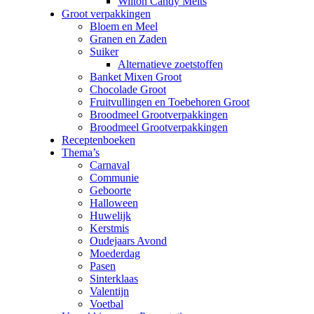
Wilton Candy Melts
Groot verpakkingen
Bloem en Meel
Granen en Zaden
Suiker
Alternatieve zoetstoffen
Banket Mixen Groot
Chocolade Groot
Fruitvullingen en Toebehoren Groot
Broodmeel Grootverpakkingen
Broodmeel Grootverpakkingen
Receptenboeken
Thema’s
Carnaval
Communie
Geboorte
Halloween
Huwelijk
Kerstmis
Oudejaars Avond
Moederdag
Pasen
Sinterklaas
Valentijn
Voetbal