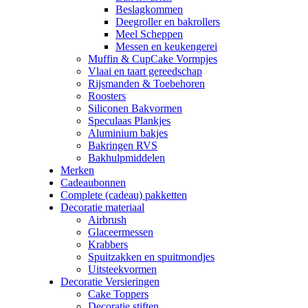
Beslagkommen
Deegroller en bakrollers
Meel Scheppen
Messen en keukengerei
Muffin & CupCake Vormpjes
Vlaai en taart gereedschap
Rijsmanden & Toebehoren
Roosters
Siliconen Bakvormen
Speculaas Plankjes
Aluminium bakjes
Bakringen RVS
Bakhulpmiddelen
Merken
Cadeaubonnen
Complete (cadeau) pakketten
Decoratie materiaal
Airbrush
Glaceermessen
Krabbers
Spuitzakken en spuitmondjes
Uitsteekvormen
Decoratie Versieringen
Cake Toppers
Decoratie stiften