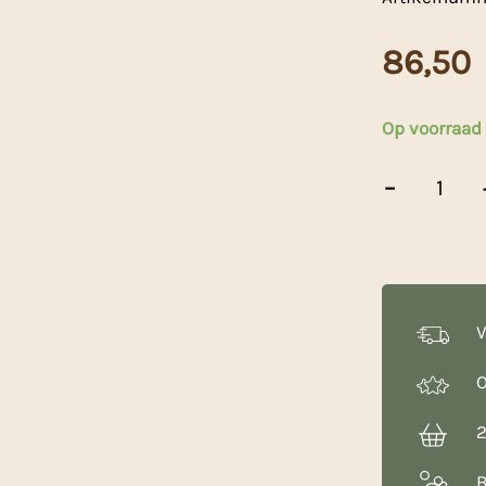
86,50
Op voorraad
Blue
-
rose
rijstekorrels
25kg
aantal
V
O
2
B