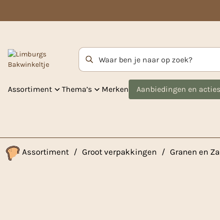
Zoekterm
Assortiment
Thema’s
Merken
Aanbiedingen en actie
Assortiment
/
Groot verpakkingen
/
Granen en Z