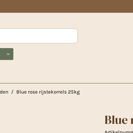
s
aden
/
Blue rose rijstekorrels 25kg
Blue 
Artikelnum