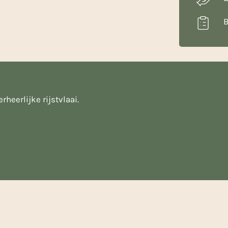
B
heerlijke rijstvlaai.