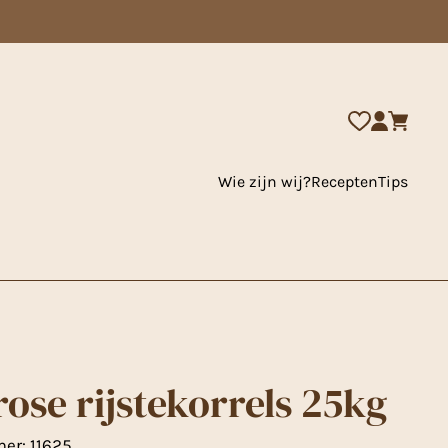
Wie zijn wij?
Recepten
Tips
rose rijstekorrels 25kg
mer:
11625