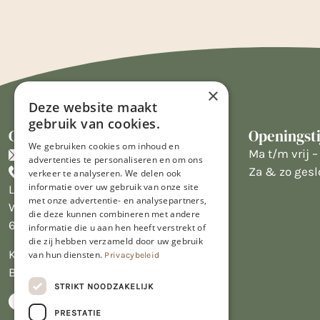
×
Deze website maakt
gebruik van cookies.
Contact
Openingst
We gebruiken cookies om inhoud en
info@limburgsbakwinkeltje.nl
Ma t/m vrij – 
advertenties te personaliseren en om ons
+31455226693
Za & zo gesl
verkeer te analyseren. We delen ook
informatie over uw gebruik van onze site
Limburgs Bakwinkeltje
met onze advertentie- en analysepartners,
Wijngaardsweg 16
die deze kunnen combineren met andere
6412 PJ Heerlen
informatie die u aan hen heeft verstrekt of
die zij hebben verzameld door uw gebruik
KVK 14069470
van hun diensten.
Privacybeleid
BTW NL809913914.B01
STRIKT NOODZAKELIJK
PRESTATIE