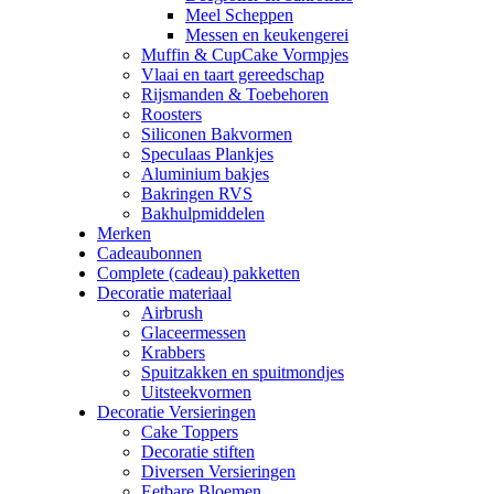
Meel Scheppen
Messen en keukengerei
Muffin & CupCake Vormpjes
Vlaai en taart gereedschap
Rijsmanden & Toebehoren
Roosters
Siliconen Bakvormen
Speculaas Plankjes
Aluminium bakjes
Bakringen RVS
Bakhulpmiddelen
Merken
Cadeaubonnen
Complete (cadeau) pakketten
Decoratie materiaal
Airbrush
Glaceermessen
Krabbers
Spuitzakken en spuitmondjes
Uitsteekvormen
Decoratie Versieringen
Cake Toppers
Decoratie stiften
Diversen Versieringen
Eetbare Bloemen