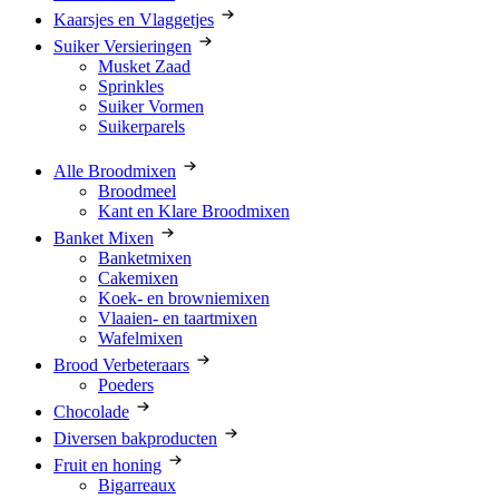
Kaarsjes en Vlaggetjes
Suiker Versieringen
Musket Zaad
Sprinkles
Suiker Vormen
Suikerparels
Alle Broodmixen
Broodmeel
Kant en Klare Broodmixen
Banket Mixen
Banketmixen
Cakemixen
Koek- en browniemixen
Vlaaien- en taartmixen
Wafelmixen
Brood Verbeteraars
Poeders
Chocolade
Diversen bakproducten
Fruit en honing
Bigarreaux