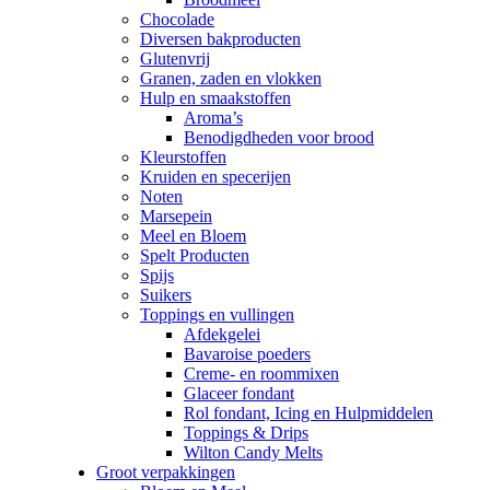
Chocolade
Diversen bakproducten
Glutenvrij
Granen, zaden en vlokken
Hulp en smaakstoffen
Aroma’s
Benodigdheden voor brood
Kleurstoffen
Kruiden en specerijen
Noten
Marsepein
Meel en Bloem
Spelt Producten
Spijs
Suikers
Toppings en vullingen
Afdekgelei
Bavaroise poeders
Creme- en roommixen
Glaceer fondant
Rol fondant, Icing en Hulpmiddelen
Toppings & Drips
Wilton Candy Melts
Groot verpakkingen