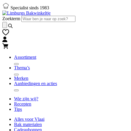
Naar
Naar
Specialist sinds 1983
hoofd-
footer
inhoud
gaan
Zoekterm
gaan
Assortiment
Thema’s
Merken
Aanbiedingen en acties
Wie zijn wij?
Recepten
Tips
Alles voor Vlaai
Bak materialen
Cadeaubonnen