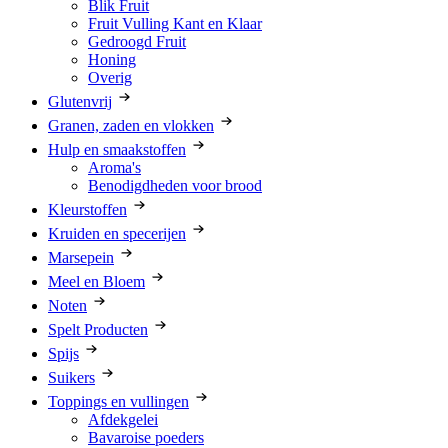
Blik Fruit
Fruit Vulling Kant en Klaar
Gedroogd Fruit
Honing
Overig
Glutenvrij
Granen, zaden en vlokken
Hulp en smaakstoffen
Aroma's
Benodigdheden voor brood
Kleurstoffen
Kruiden en specerijen
Marsepein
Meel en Bloem
Noten
Spelt Producten
Spijs
Suikers
Toppings en vullingen
Afdekgelei
Bavaroise poeders