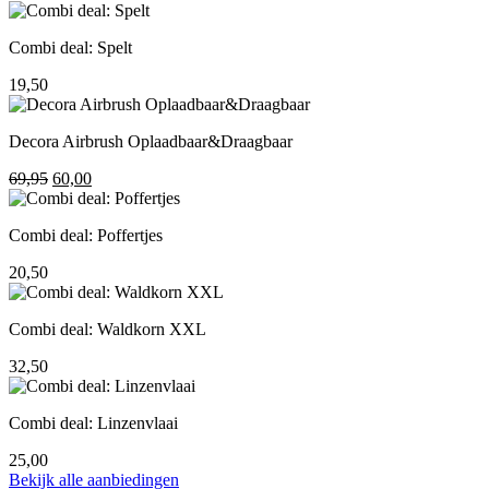
prijs
prijs
was:
is:
Combi deal: Spelt
195,00.
155,00.
19,50
Decora Airbrush Oplaadbaar&Draagbaar
Oorspronkelijke
Huidige
69,95
60,00
prijs
prijs
was:
is:
Combi deal: Poffertjes
69,95.
60,00.
20,50
Combi deal: Waldkorn XXL
32,50
Combi deal: Linzenvlaai
25,00
Bekijk alle aanbiedingen