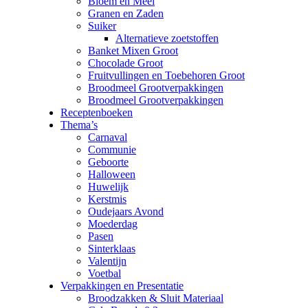
Bloem en Meel
Granen en Zaden
Suiker
Alternatieve zoetstoffen
Banket Mixen Groot
Chocolade Groot
Fruitvullingen en Toebehoren Groot
Broodmeel Grootverpakkingen
Broodmeel Grootverpakkingen
Receptenboeken
Thema’s
Carnaval
Communie
Geboorte
Halloween
Huwelijk
Kerstmis
Oudejaars Avond
Moederdag
Pasen
Sinterklaas
Valentijn
Voetbal
Verpakkingen en Presentatie
Broodzakken & Sluit Materiaal