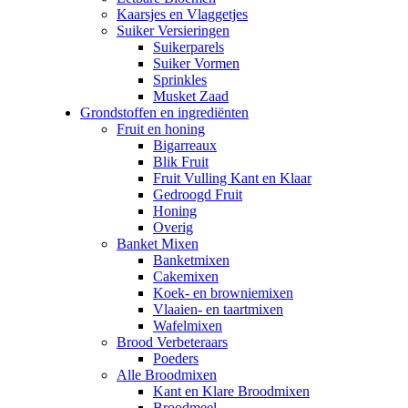
Kaarsjes en Vlaggetjes
Suiker Versieringen
Suikerparels
Suiker Vormen
Sprinkles
Musket Zaad
Grondstoffen en ingrediënten
Fruit en honing
Bigarreaux
Blik Fruit
Fruit Vulling Kant en Klaar
Gedroogd Fruit
Honing
Overig
Banket Mixen
Banketmixen
Cakemixen
Koek- en browniemixen
Vlaaien- en taartmixen
Wafelmixen
Brood Verbeteraars
Poeders
Alle Broodmixen
Kant en Klare Broodmixen
Broodmeel