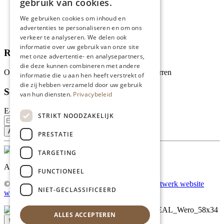
gebruik van cookies.
Wie zijn wij?
We gebruiken cookies om inhoud en
Recepten
advertenties te personaliseren en om ons
Tips
verkeer te analyseren. We delen ook
informatie over uw gebruik van onze site
Recensies
met onze advertentie- en analysepartners,
die deze kunnen combineren met andere
Onze klanten waarderen ons met 4.9 van de 5 sterren
informatie die u aan hen heeft verstrekt of
die zij hebben verzameld door uw gebruik
Schrijf je in voor onze nieuwsbrief
van hun diensten.
Privacybeleid
E-mailadres
STRIKT NOODZAKELIJK
PRESTATIE
TARGETING
Al onze prijzen zijn incl. BTW
FUNCTIONEEL
© Copyright 2026 Limburgs Bakwinkeltje |
Maatwerk website
NIET-GECLASSIFICEERD
webmix
ALLES ACCEPTEREN
↑ Top