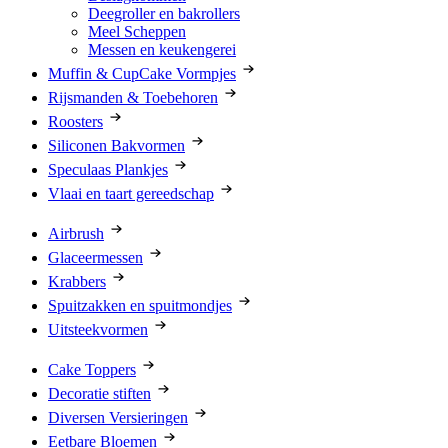
Deegroller en bakrollers
Meel Scheppen
Messen en keukengerei
Muffin & CupCake Vormpjes
Rijsmanden & Toebehoren
Roosters
Siliconen Bakvormen
Speculaas Plankjes
Vlaai en taart gereedschap
Airbrush
Glaceermessen
Krabbers
Spuitzakken en spuitmondjes
Uitsteekvormen
Cake Toppers
Decoratie stiften
Diversen Versieringen
Eetbare Bloemen