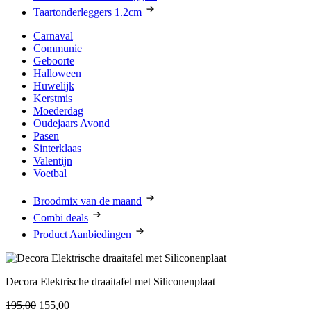
Taartonderleggers 1.2cm
Carnaval
Communie
Geboorte
Halloween
Huwelijk
Kerstmis
Moederdag
Oudejaars Avond
Pasen
Sinterklaas
Valentijn
Voetbal
Broodmix van de maand
Combi deals
Product Aanbiedingen
Decora Elektrische draaitafel met Siliconenplaat
Oorspronkelijke
Huidige
195,00
155,00