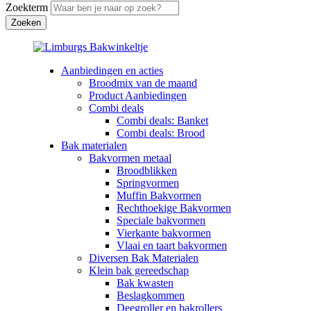
Zoekterm
Aanbiedingen en acties
Broodmix van de maand
Product Aanbiedingen
Combi deals
Combi deals: Banket
Combi deals: Brood
Bak materialen
Bakvormen metaal
Broodblikken
Springvormen
Muffin Bakvormen
Rechthoekige Bakvormen
Speciale bakvormen
Vierkante bakvormen
Vlaai en taart bakvormen
Diversen Bak Materialen
Klein bak gereedschap
Bak kwasten
Beslagkommen
Deegroller en bakrollers