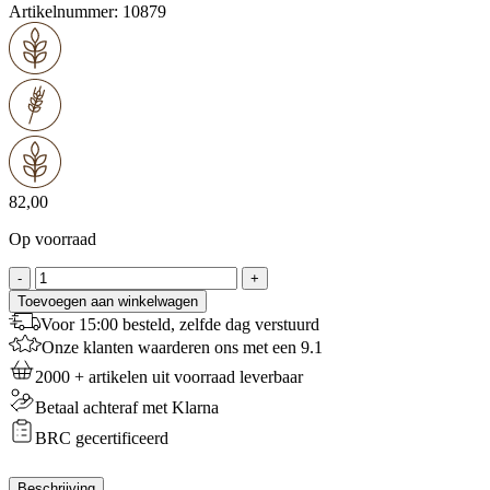
Artikelnummer:
10879
82,00
Op voorraad
Meneba
-
+
Bossen
Toevoegen aan winkelwagen
-
Voor 15:00 besteld, zelfde dag verstuurd
25
Onze klanten waarderen ons met een 9.1
Kg
aantal
2000 + artikelen uit voorraad leverbaar
Betaal achteraf met Klarna
BRC gecertificeerd
Beschrijving