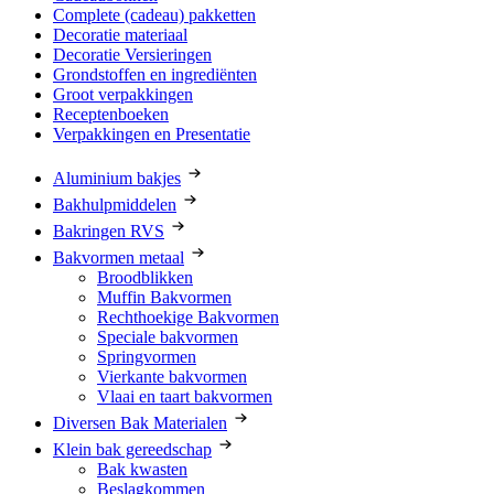
Complete (cadeau) pakketten
Decoratie materiaal
Decoratie Versieringen
Grondstoffen en ingrediënten
Groot verpakkingen
Receptenboeken
Verpakkingen en Presentatie
Aluminium bakjes
Bakhulpmiddelen
Bakringen RVS
Bakvormen metaal
Broodblikken
Muffin Bakvormen
Rechthoekige Bakvormen
Speciale bakvormen
Springvormen
Vierkante bakvormen
Vlaai en taart bakvormen
Diversen Bak Materialen
Klein bak gereedschap
Bak kwasten
Beslagkommen