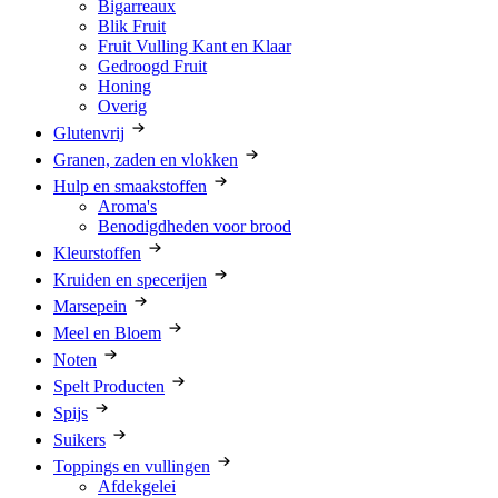
Bigarreaux
Blik Fruit
Fruit Vulling Kant en Klaar
Gedroogd Fruit
Honing
Overig
Glutenvrij
Granen, zaden en vlokken
Hulp en smaakstoffen
Aroma's
Benodigdheden voor brood
Kleurstoffen
Kruiden en specerijen
Marsepein
Meel en Bloem
Noten
Spelt Producten
Spijs
Suikers
Toppings en vullingen
Afdekgelei