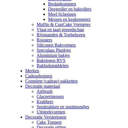
Beslagkommen
Deegroller en bakrollers
Meel Scheppen
Messen en keukengerei
Muffin & CupCake Vormpjes
Vlaai en taart gereedschap
Rijsmanden & Toebehoren
Roosters
Siliconen Bakvormen
Speculaas Plankjes
Aluminium bakjes
Bakringen RVS
Bakhulpmiddelen
Merken
Cadeaubonnen
Complete (cadeau) pakketten
Decoratie materiaal
Airbrush
Glaceermessen
Krabbers
Spuitzakken en spuitmondjes
Uitsteekvormen
Decoratie Versieringen
Cake Toppers
Decoratie stiften