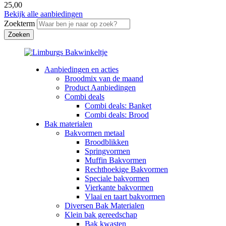
25,00
Bekijk alle aanbiedingen
Zoekterm
Aanbiedingen en acties
Broodmix van de maand
Product Aanbiedingen
Combi deals
Combi deals: Banket
Combi deals: Brood
Bak materialen
Bakvormen metaal
Broodblikken
Springvormen
Muffin Bakvormen
Rechthoekige Bakvormen
Speciale bakvormen
Vierkante bakvormen
Vlaai en taart bakvormen
Diversen Bak Materialen
Klein bak gereedschap
Bak kwasten