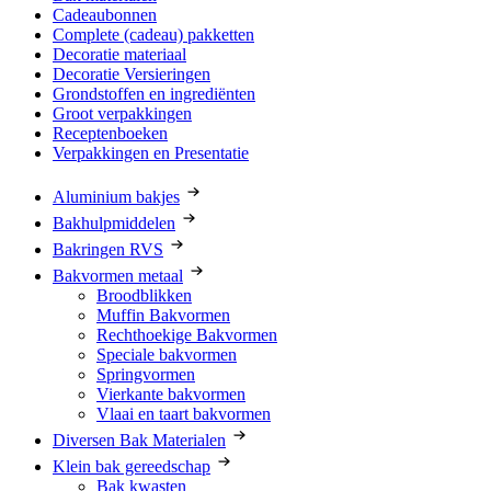
Cadeaubonnen
Complete (cadeau) pakketten
Decoratie materiaal
Decoratie Versieringen
Grondstoffen en ingrediënten
Groot verpakkingen
Receptenboeken
Verpakkingen en Presentatie
Aluminium bakjes
Bakhulpmiddelen
Bakringen RVS
Bakvormen metaal
Broodblikken
Muffin Bakvormen
Rechthoekige Bakvormen
Speciale bakvormen
Springvormen
Vierkante bakvormen
Vlaai en taart bakvormen
Diversen Bak Materialen
Klein bak gereedschap
Bak kwasten