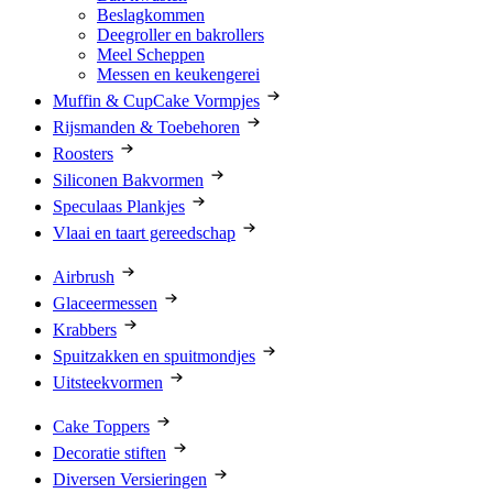
Beslagkommen
Deegroller en bakrollers
Meel Scheppen
Messen en keukengerei
Muffin & CupCake Vormpjes
Rijsmanden & Toebehoren
Roosters
Siliconen Bakvormen
Speculaas Plankjes
Vlaai en taart gereedschap
Airbrush
Glaceermessen
Krabbers
Spuitzakken en spuitmondjes
Uitsteekvormen
Cake Toppers
Decoratie stiften
Diversen Versieringen