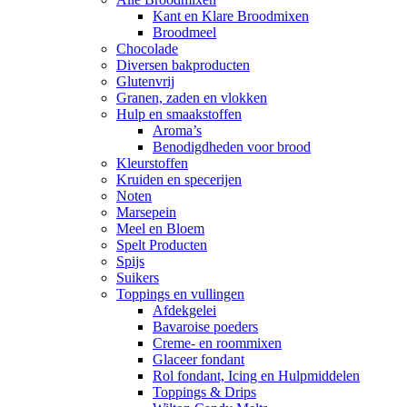
Kant en Klare Broodmixen
Broodmeel
Chocolade
Diversen bakproducten
Glutenvrij
Granen, zaden en vlokken
Hulp en smaakstoffen
Aroma’s
Benodigdheden voor brood
Kleurstoffen
Kruiden en specerijen
Noten
Marsepein
Meel en Bloem
Spelt Producten
Spijs
Suikers
Toppings en vullingen
Afdekgelei
Bavaroise poeders
Creme- en roommixen
Glaceer fondant
Rol fondant, Icing en Hulpmiddelen
Toppings & Drips