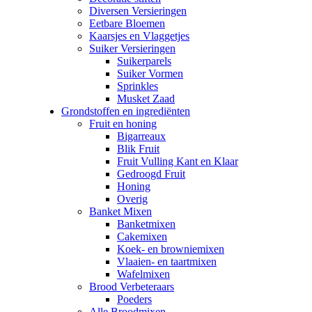
Diversen Versieringen
Eetbare Bloemen
Kaarsjes en Vlaggetjes
Suiker Versieringen
Suikerparels
Suiker Vormen
Sprinkles
Musket Zaad
Grondstoffen en ingrediënten
Fruit en honing
Bigarreaux
Blik Fruit
Fruit Vulling Kant en Klaar
Gedroogd Fruit
Honing
Overig
Banket Mixen
Banketmixen
Cakemixen
Koek- en browniemixen
Vlaaien- en taartmixen
Wafelmixen
Brood Verbeteraars
Poeders
Alle Broodmixen