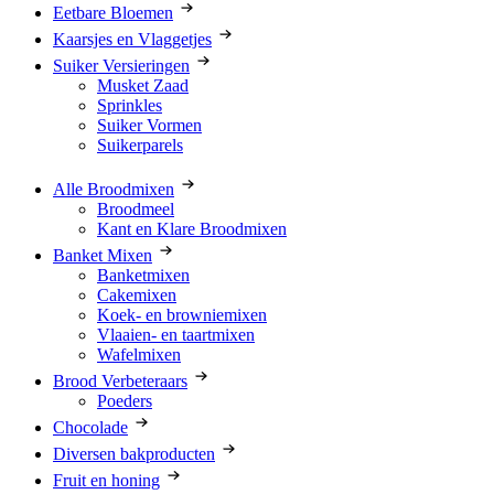
Eetbare Bloemen
Kaarsjes en Vlaggetjes
Suiker Versieringen
Musket Zaad
Sprinkles
Suiker Vormen
Suikerparels
Alle Broodmixen
Broodmeel
Kant en Klare Broodmixen
Banket Mixen
Banketmixen
Cakemixen
Koek- en browniemixen
Vlaaien- en taartmixen
Wafelmixen
Brood Verbeteraars
Poeders
Chocolade
Diversen bakproducten
Fruit en honing