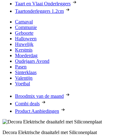
Taart en Vlaai Onderleggers
Taartonderleggers 1.2cm
Carnaval
Communie
Geboorte
Halloween
Huwelijk
Kerstmis
Moederdag
Oudejaars Avond
Pasen
Sinterklaas
Valentijn
Voetbal
Broodmix van de maand
Combi deals
Product Aanbiedingen
Decora Elektrische draaitafel met Siliconenplaat