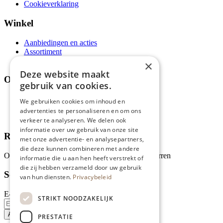
Cookieverklaring
Winkel
Aanbiedingen en acties
Assortiment
Thema's
×
Deze website maakt
Over ons
gebruik van cookies.
Wie zijn wij?
We gebruiken cookies om inhoud en
Recepten
advertenties te personaliseren en om ons
Tips
verkeer te analyseren. We delen ook
informatie over uw gebruik van onze site
Recensies
met onze advertentie- en analysepartners,
die deze kunnen combineren met andere
Onze klanten waarderen ons met 4.9 van de 5 sterren
informatie die u aan hen heeft verstrekt of
die zij hebben verzameld door uw gebruik
Schrijf je in voor onze nieuwsbrief
van hun diensten.
Privacybeleid
E-mailadres
STRIKT NOODZAKELIJK
PRESTATIE