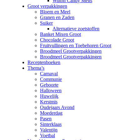
Wilton Candy Melts
Groot verpakkingen
Bloem en Meel
Granen en Zaden
Suiker
Alternatieve zoetstoffen
Banket Mixen Groot
Chocolade Groot
Fruitvullingen en Toebehoren Groot
Broodmeel Grootverpakkingen
Broodmeel Grootverpakkingen
Receptenboeken
Thema’s
Carnaval
Communie
Geboorte
Halloween
Huwelijk
Kerstmis
Oudejaars Avond
Moederdag
Pasen
Sinterklaas
Valentijn
Voetbal