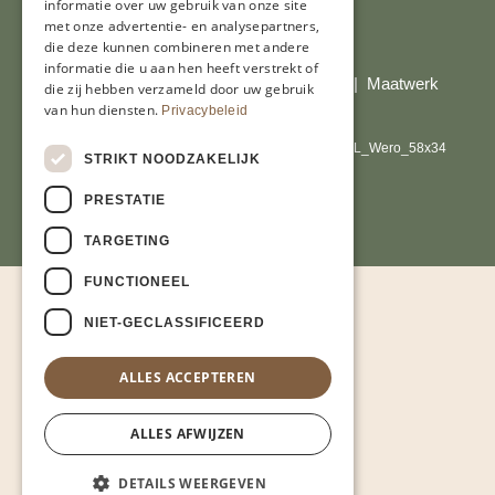
informatie over uw gebruik van onze site
met onze advertentie- en analysepartners,
Al onze prijzen zijn incl. BTW
die deze kunnen combineren met andere
informatie die u aan hen heeft verstrekt of
© Copyright 2026 Limburgs Bakwinkeltje |
Maatwerk
die zij hebben verzameld door uw gebruik
website webmix
van hun diensten.
Privacybeleid
STRIKT NOODZAKELIJK
PRESTATIE
TARGETING
FUNCTIONEEL
NIET-GECLASSIFICEERD
ALLES ACCEPTEREN
ALLES AFWIJZEN
DETAILS WEERGEVEN