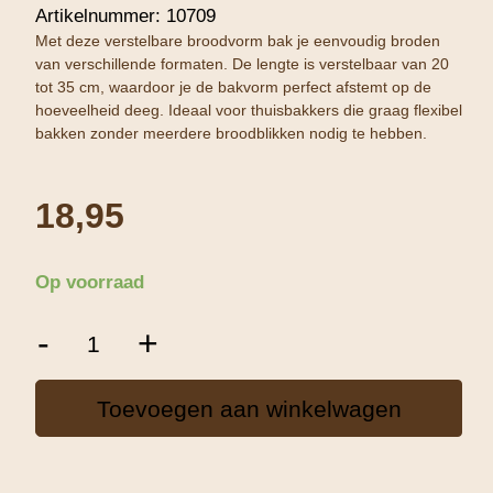
Artikelnummer:
10709
Met deze verstelbare broodvorm bak je eenvoudig broden
van verschillende formaten. De lengte is verstelbaar van 20
tot 35 cm, waardoor je de bakvorm perfect afstemt op de
hoeveelheid deeg. Ideaal voor thuisbakkers die graag flexibel
bakken zonder meerdere broodblikken nodig te hebben.
18,95
Op voorraad
Patisse
-
+
Broodvorm
Verstelbaar
20
Toevoegen aan winkelwagen
-
35
cm
aantal