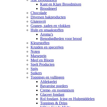
Kant en Klare Broodmixen
Broodmeel
Chocolade
Diversen bakproducten
Glutenvrij
Granen, zaden en vlokken
Hulp en smaakstoffen
Aroma’s
Benodigdheden voor brood
Kleurstoffen
Kruiden en specerijen
Noten
Marsepein
Meel en Bloem
Spelt Producten
Spijs
Suikers
Toppings en vullingen
Afdekgelei
Bavaroise poeders
Creme- en roommixen
Glaceer fondant
Rol fondant, Icing en Hulpmiddelen
Toppings & Drips