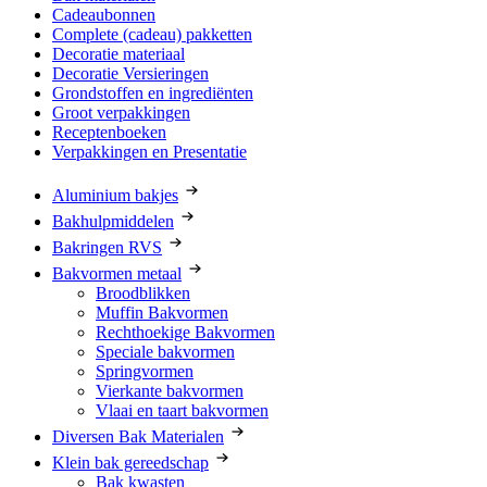
Cadeaubonnen
Complete (cadeau) pakketten
Decoratie materiaal
Decoratie Versieringen
Grondstoffen en ingrediënten
Groot verpakkingen
Receptenboeken
Verpakkingen en Presentatie
Aluminium bakjes
Bakhulpmiddelen
Bakringen RVS
Bakvormen metaal
Broodblikken
Muffin Bakvormen
Rechthoekige Bakvormen
Speciale bakvormen
Springvormen
Vierkante bakvormen
Vlaai en taart bakvormen
Diversen Bak Materialen
Klein bak gereedschap
Bak kwasten