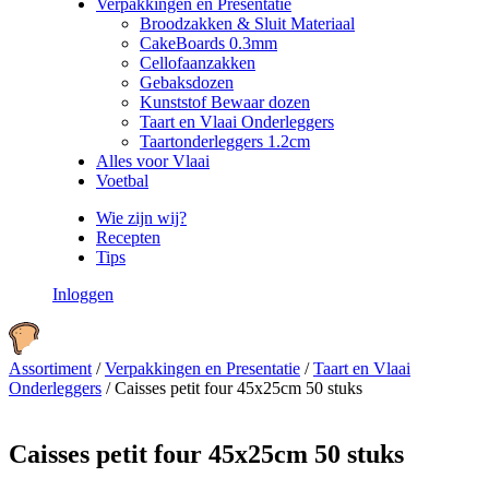
Verpakkingen en Presentatie
Broodzakken & Sluit Materiaal
CakeBoards 0.3mm
Cellofaanzakken
Gebaksdozen
Kunststof Bewaar dozen
Taart en Vlaai Onderleggers
Taartonderleggers 1.2cm
Alles voor Vlaai
Voetbal
Wie zijn wij?
Recepten
Tips
Inloggen
Assortiment
/
Verpakkingen en Presentatie
/
Taart en Vlaai
Onderleggers
/
Caisses petit four 45x25cm 50 stuks
Caisses petit four 45x25cm 50 stuks