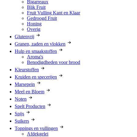
Bigarreaux
Blik Fruit
Fruit Vulling Kant en Klaar
Gedroogd Fruit
Honing
Overig
Glutenvrij
Granen, zaden en vlokken
Hulp en smaakstoffen
Aroma's
Benodigdheden voor brood
Kleurstoffen
Kruiden en specerijen
Marsepein
Meel en Bloem
Noten
Spelt Producten
Spijs
Suikers
Toppings en vullingen
Afdekgelei