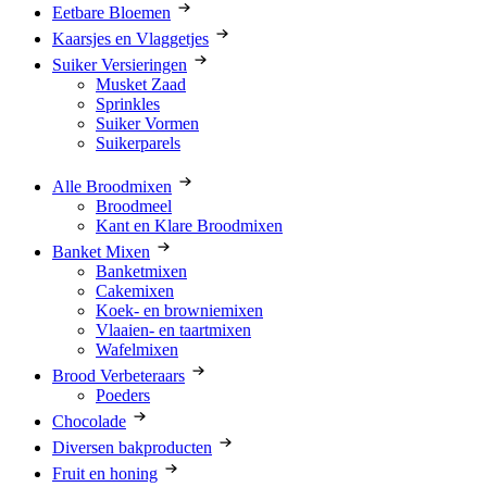
Eetbare Bloemen
Kaarsjes en Vlaggetjes
Suiker Versieringen
Musket Zaad
Sprinkles
Suiker Vormen
Suikerparels
Alle Broodmixen
Broodmeel
Kant en Klare Broodmixen
Banket Mixen
Banketmixen
Cakemixen
Koek- en browniemixen
Vlaaien- en taartmixen
Wafelmixen
Brood Verbeteraars
Poeders
Chocolade
Diversen bakproducten
Fruit en honing