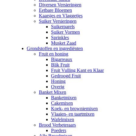
Diversen Versieringen
Eetbare Bloemen
Kaarsjes en Vlaggetjes
Suiker Versieringen
Suikerparels
Suiker Vormen
Sprinkles
Musket Zaad
Grondstoffen en ingrediënten
Fruit en honing
Bigarreaux
Blik Fruit
Fruit Vulling Kant en Klaar
Gedroogd Fruit
Honing
Overig
Banket Mixen
Banketmixen
Cakemixen
Koek- en browniemixen
Vlaaien- en taartmixen
Wafelmixen
Brood Verbeteraars
Poeders
Alle Broodmixen