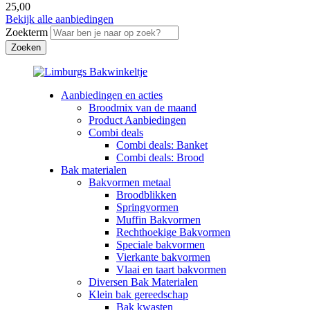
25,00
Bekijk alle aanbiedingen
Zoekterm
Aanbiedingen en acties
Broodmix van de maand
Product Aanbiedingen
Combi deals
Combi deals: Banket
Combi deals: Brood
Bak materialen
Bakvormen metaal
Broodblikken
Springvormen
Muffin Bakvormen
Rechthoekige Bakvormen
Speciale bakvormen
Vierkante bakvormen
Vlaai en taart bakvormen
Diversen Bak Materialen
Klein bak gereedschap
Bak kwasten