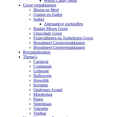
Wilton Candy Melts
Groot verpakkingen
Bloem en Meel
Granen en Zaden
Suiker
Alternatieve zoetstoffen
Banket Mixen Groot
Chocolade Groot
Fruitvullingen en Toebehoren Groot
Broodmeel Grootverpakkingen
Broodmeel Grootverpakkingen
Receptenboeken
Thema’s
Carnaval
Communie
Geboorte
Halloween
Huwelijk
Kerstmis
Oudejaars Avond
Moederdag
Pasen
Sinterklaas
Valentijn
Voetbal