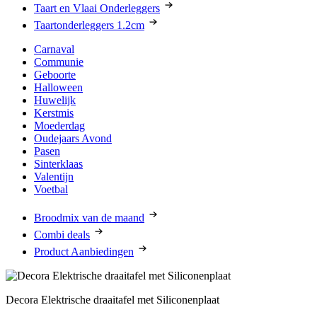
Taart en Vlaai Onderleggers
Taartonderleggers 1.2cm
Carnaval
Communie
Geboorte
Halloween
Huwelijk
Kerstmis
Moederdag
Oudejaars Avond
Pasen
Sinterklaas
Valentijn
Voetbal
Broodmix van de maand
Combi deals
Product Aanbiedingen
Decora Elektrische draaitafel met Siliconenplaat