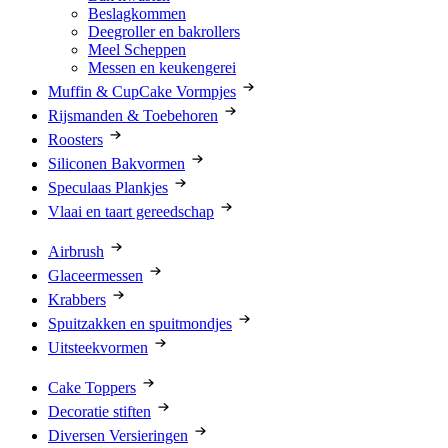
Beslagkommen
Deegroller en bakrollers
Meel Scheppen
Messen en keukengerei
Muffin & CupCake Vormpjes
Rijsmanden & Toebehoren
Roosters
Siliconen Bakvormen
Speculaas Plankjes
Vlaai en taart gereedschap
Airbrush
Glaceermessen
Krabbers
Spuitzakken en spuitmondjes
Uitsteekvormen
Cake Toppers
Decoratie stiften
Diversen Versieringen