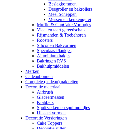
Beslagkommen
Deegroller en bakrollers
Meel Scheppen
Messen en keukengerei
Muffin & CupCake Vormpjes
Vlaai en taart gereedschap
Rijsmanden & Toebehoren
Roosters
Siliconen Bakvormen
Speculaas Plankjes
Aluminium bakjes
Bakringen RVS
Bakhulpmiddelen
Merken
Cadeaubonnen
Complete (cadeau) pakketten
Decoratie materiaal
Airbrush
Glaceermessen
Krabbers
Spuitzakken en spuitmondjes
Uitsteekvormen
Decoratie Versieringen
Cake Toppers
Decoratie stiften