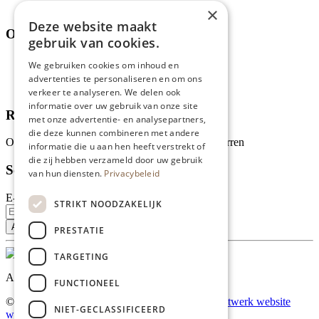
Thema's
×
Deze website maakt
Over ons
gebruik van cookies.
Wie zijn wij?
We gebruiken cookies om inhoud en
Recepten
advertenties te personaliseren en om ons
Tips
verkeer te analyseren. We delen ook
informatie over uw gebruik van onze site
Recensies
met onze advertentie- en analysepartners,
die deze kunnen combineren met andere
Onze klanten waarderen ons met 4.9 van de 5 sterren
informatie die u aan hen heeft verstrekt of
die zij hebben verzameld door uw gebruik
Schrijf je in voor onze nieuwsbrief
van hun diensten.
Privacybeleid
E-mailadres
STRIKT NOODZAKELIJK
PRESTATIE
TARGETING
Al onze prijzen zijn incl. BTW
FUNCTIONEEL
© Copyright 2026 Limburgs Bakwinkeltje |
Maatwerk website
NIET-GECLASSIFICEERD
webmix