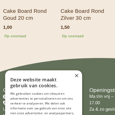
Cake Board Rond
Cake Board Rond
Goud 20 cm
Zilver 30 cm
1,00
1,50
Op voorraad
Op voorraad
×
Deze website maakt
gebruik van cookies.
Contact
Openingst
We gebruiken cookies om inhoud en
info@limburgsbakwinkeltje.nl
Ma t/m vrij – 
advertenties te personaliseren en om ons
+31455226693
17.00
verkeer te analyseren. We delen ook
informatie over uw gebruik van onze site
Limburgs Bakwinkeltje
Za & zo gesl
met onze advertentie- en analysepartners,