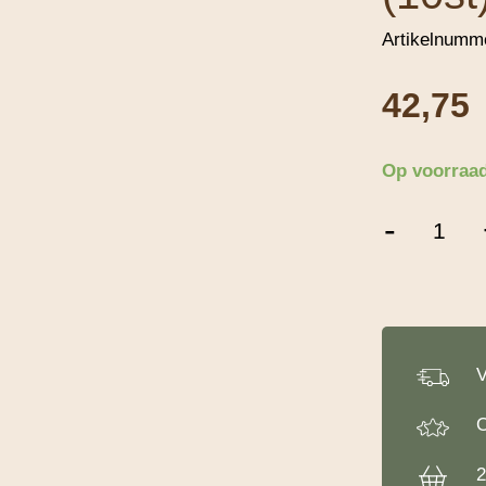
Artikelnumm
42,75
Op voorraa
Cake
-
Board
Marmer
35
cm
(10st)
aantal
V
O
2