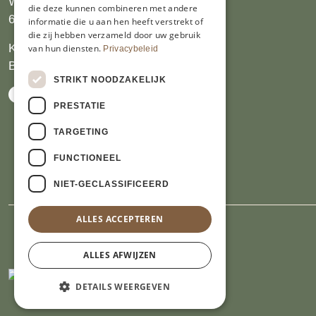
Wijngaardsweg 16
die deze kunnen combineren met andere
6412 PJ Heerlen
informatie die u aan hen heeft verstrekt of
die zij hebben verzameld door uw gebruik
KVK 14069470
van hun diensten.
Privacybeleid
BTW NL809913914.B01
STRIKT NOODZAKELIJK
PRESTATIE
TARGETING
FUNCTIONEEL
NIET-GECLASSIFICEERD
ALLES ACCEPTEREN
ALLES AFWIJZEN
DETAILS WEERGEVEN