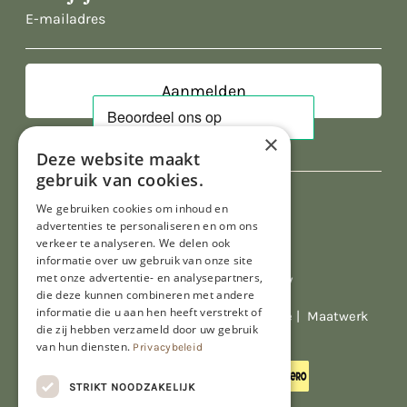
E-
mailadres
×
Deze website maakt
gebruik van cookies.
We gebruiken cookies om inhoud en
advertenties te personaliseren en om ons
verkeer te analyseren. We delen ook
informatie over uw gebruik van onze site
met onze advertentie- en analysepartners,
Al onze prijzen zijn incl. BTW
die deze kunnen combineren met andere
informatie die u aan hen heeft verstrekt of
© Copyright 2026 Limburgs Bakwinkeltje |
Maatwerk
die zij hebben verzameld door uw gebruik
website webmix
van hun diensten.
Privacybeleid
STRIKT NOODZAKELIJK