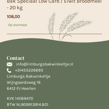
Bak Speciaal Low Carb / Eiwit Broodmeel
- 20 kg
108,00
Op voorraad
Contact
info@limburgsbakwinkeltje.nl
+31455226693
Limburgs Bakwinkeltje
Wijngaardsweg 16
6412 PJ Heerlen
KVK 14069470
BTW NL809913914.B01