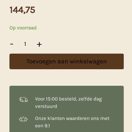
144,75
Op voorraad
Chiazaad
-
+
25kg
aantal
Toevoegen aan winkelwagen
Voor 15:00 besteld, zelfde dag
verstuurd
Onze klanten waarderen ons met
een 9.1