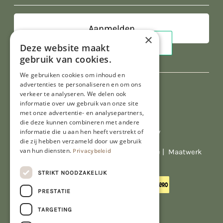
×
Deze website maakt
gebruik van cookies.
We gebruiken cookies om inhoud en
advertenties te personaliseren en om ons
verkeer te analyseren. We delen ook
informatie over uw gebruik van onze site
met onze advertentie- en analysepartners,
die deze kunnen combineren met andere
informatie die u aan hen heeft verstrekt of
Al onze prijzen zijn incl. BTW
die zij hebben verzameld door uw gebruik
van hun diensten.
Privacybeleid
© Copyright 2026 Limburgs Bakwinkeltje |
Maatwerk
website webmix
STRIKT NOODZAKELIJK
PRESTATIE
TARGETING