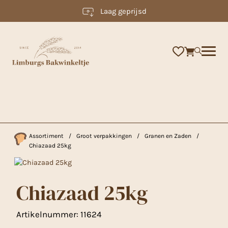
Laag geprijsd
×
Assortiment
/
Groot verpakkingen
/
Granen en Zaden
/
Chiazaad 25kg
Chiazaad 25kg
Artikelnummer:
11624