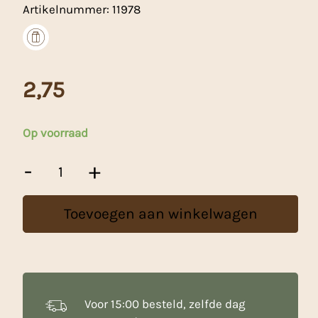
Artikelnummer:
11978
2,75
Op voorraad
Choco
-
+
Minilenzen
Groen
-
Toevoegen aan winkelwagen
100
g
aantal
Voor 15:00 besteld, zelfde dag