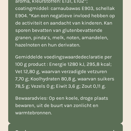
aroma, kleurstoffen: E131, E102*;
coatingmiddel: carnaubawas E903, schellak
E904. *Kan een negatieve invloed hebben op
de activiteit en aandacht van kinderen. Kan
sporen bevatten van glutenbevattende
granen, pinda’s, melk, noten, amandelen,
hazelnoten en hun derivaten.
Gemiddelde voedingswaardedeclaratie per
100 g product : Energie 1280 kJ, 295,8 kcal;
Vet 12,80 g, waarvan verzadigde vetzuren
7,70 g; Koolhydraten 80,8 g, waarvan suikers
78,5 g; Vezels 0 g; Eiwit 3,6 g; Zout 0,11 g.
Bewaaradvies: Op een koele, droge plaats
bewaren, uit de buurt van zonlicht en
warmtebronnen.