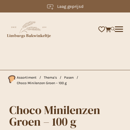
Laag geprijsd
×
Assortiment
/
Thema's
/
Pasen
/
Choco Minilenzen Groen – 100 g
Choco Minilenzen
Groen – 100 g