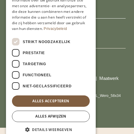
informatie over uw gebruik van onze site
E-mailadres
met onze advertentie- en analysepartners,
die deze kunnen combineren met andere
informatie die u aan hen heeft verstrekt of
die zij hebben verzameld door uw gebruik
van hun diensten.
Privacybeleid
STRIKT NOODZAKELIJK
PRESTATIE
TARGETING
Al onze prijzen zijn incl. BTW
FUNCTIONEEL
© Copyright 2026 Limburgs Bakwinkeltje |
Maatwerk
website webmix
NIET-GECLASSIFICEERD
ALLES ACCEPTEREN
ALLES AFWIJZEN
DETAILS WEERGEVEN