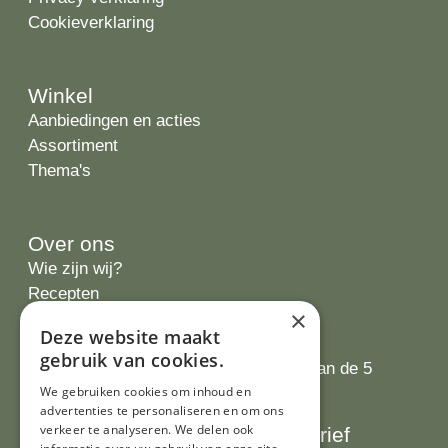
Cookieverklaring
Winkel
Aanbiedingen en acties
Assortiment
Thema's
Over ons
Wie zijn wij?
Recepten
×
Tips
Deze website maakt
Recensies
gebruik van cookies.
Onze klanten waarderen ons met 4.9 van de 5
We gebruiken cookies om inhoud en
sterren
advertenties te personaliseren en om ons
verkeer te analyseren. We delen ook
Schrijf je in voor onze nieuwsbrief