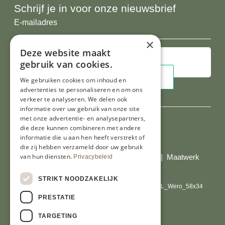
Schrijf je in voor onze nieuwsbrief
E-
mailadres
×
Deze website maakt
gebruik van cookies.
We gebruiken cookies om inhoud en
advertenties te personaliseren en om ons
verkeer te analyseren. We delen ook
informatie over uw gebruik van onze site
met onze advertentie- en analysepartners,
die deze kunnen combineren met andere
informatie die u aan hen heeft verstrekt of
Al onze prijzen zijn incl. BTW
die zij hebben verzameld door uw gebruik
van hun diensten.
© Copyright 2026 Limburgs Bakwinkeltje |
Maatwerk
Privacybeleid
website webmix
STRIKT NOODZAKELIJK
PRESTATIE
TARGETING