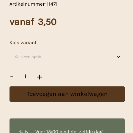
Artikelnummer:
11471
vanaf
3,50
Kies variant
Chocolade
-
+
Schildjes
"Vrolijk
Pasen"
Toevoegen aan winkelwagen
aantal
Voor 15:00 besteld, zelfde dag