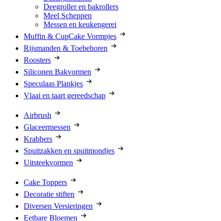
Deegroller en bakrollers
Meel Scheppen
Messen en keukengerei
Muffin & CupCake Vormpjes
Rijsmanden & Toebehoren
Roosters
Siliconen Bakvormen
Speculaas Plankjes
Vlaai en taart gereedschap
Airbrush
Glaceermessen
Krabbers
Spuitzakken en spuitmondjes
Uitsteekvormen
Cake Toppers
Decoratie stiften
Diversen Versieringen
Eetbare Bloemen