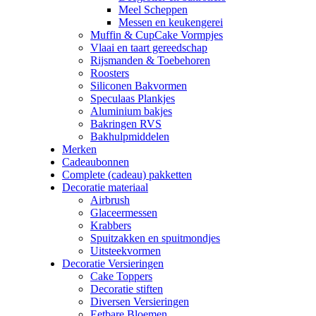
Meel Scheppen
Messen en keukengerei
Muffin & CupCake Vormpjes
Vlaai en taart gereedschap
Rijsmanden & Toebehoren
Roosters
Siliconen Bakvormen
Speculaas Plankjes
Aluminium bakjes
Bakringen RVS
Bakhulpmiddelen
Merken
Cadeaubonnen
Complete (cadeau) pakketten
Decoratie materiaal
Airbrush
Glaceermessen
Krabbers
Spuitzakken en spuitmondjes
Uitsteekvormen
Decoratie Versieringen
Cake Toppers
Decoratie stiften
Diversen Versieringen
Eetbare Bloemen