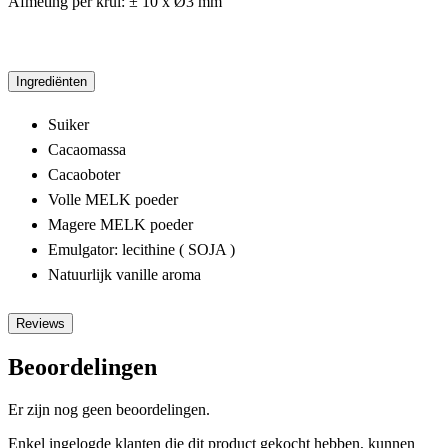
Afmeting per krul: ± 10 x Ø3 mm
Ingrediënten
Suiker
Cacaomassa
Cacaoboter
Volle MELK poeder
Magere MELK poeder
Emulgator: lecithine ( SOJA )
Natuurlijk vanille aroma
Reviews
Beoordelingen
Er zijn nog geen beoordelingen.
Enkel ingelogde klanten die dit product gekocht hebben, kunnen