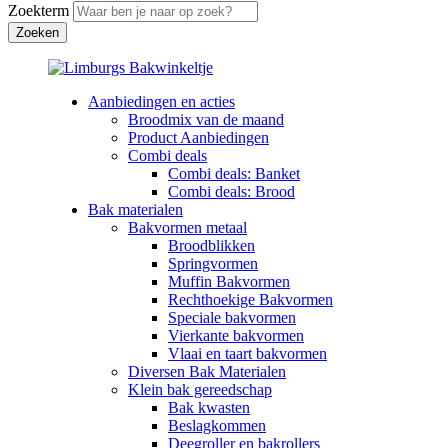
Zoekterm
Aanbiedingen en acties
Broodmix van de maand
Product Aanbiedingen
Combi deals
Combi deals: Banket
Combi deals: Brood
Bak materialen
Bakvormen metaal
Broodblikken
Springvormen
Muffin Bakvormen
Rechthoekige Bakvormen
Speciale bakvormen
Vierkante bakvormen
Vlaai en taart bakvormen
Diversen Bak Materialen
Klein bak gereedschap
Bak kwasten
Beslagkommen
Deegroller en bakrollers