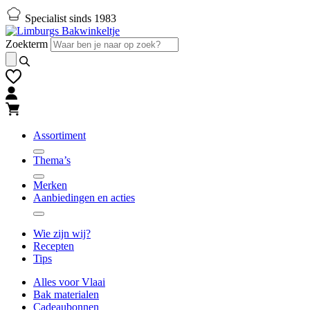
Naar
Naar
Specialist sinds 1983
hoofd-
footer
inhoud
gaan
Zoekterm
gaan
Assortiment
Thema’s
Merken
Aanbiedingen en acties
Wie zijn wij?
Recepten
Tips
Alles voor Vlaai
Bak materialen
Cadeaubonnen