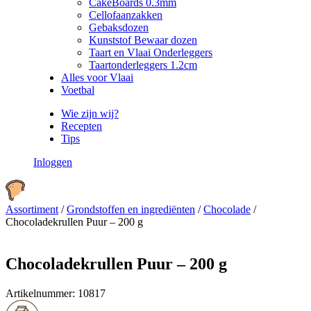
CakeBoards 0.3mm
Cellofaanzakken
Gebaksdozen
Kunststof Bewaar dozen
Taart en Vlaai Onderleggers
Taartonderleggers 1.2cm
Alles voor Vlaai
Voetbal
Wie zijn wij?
Recepten
Tips
Inloggen
Assortiment
/
Grondstoffen en ingrediënten
/
Chocolade
/
Chocoladekrullen Puur – 200 g
Chocoladekrullen Puur – 200 g
Artikelnummer:
10817