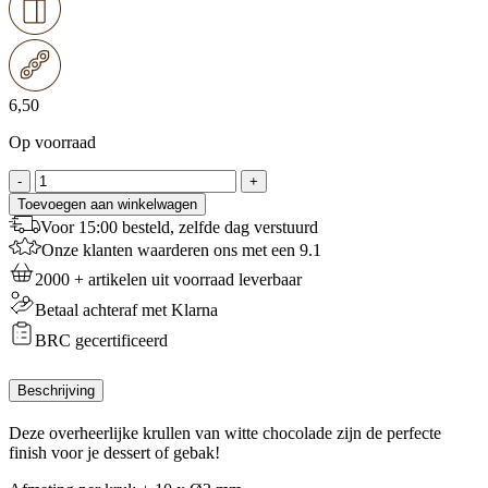
6,50
Op voorraad
Chocoladekrullen
-
+
Puur
Toevoegen aan winkelwagen
-
Voor 15:00 besteld, zelfde dag verstuurd
200
Onze klanten waarderen ons met een 9.1
g
aantal
2000 + artikelen uit voorraad leverbaar
Betaal achteraf met Klarna
BRC gecertificeerd
Beschrijving
Deze overheerlijke krullen van witte chocolade zijn de perfecte
finish voor je dessert of gebak!