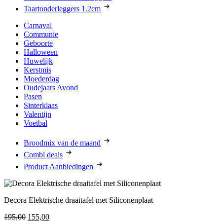
Taartonderleggers 1.2cm
Carnaval
Communie
Geboorte
Halloween
Huwelijk
Kerstmis
Moederdag
Oudejaars Avond
Pasen
Sinterklaas
Valentijn
Voetbal
Broodmix van de maand
Combi deals
Product Aanbiedingen
Decora Elektrische draaitafel met Siliconenplaat
Oorspronkelijke
Huidige
195,00
155,00