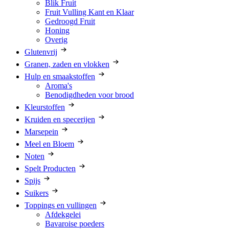
Blik Fruit
Fruit Vulling Kant en Klaar
Gedroogd Fruit
Honing
Overig
Glutenvrij
Granen, zaden en vlokken
Hulp en smaakstoffen
Aroma's
Benodigdheden voor brood
Kleurstoffen
Kruiden en specerijen
Marsepein
Meel en Bloem
Noten
Spelt Producten
Spijs
Suikers
Toppings en vullingen
Afdekgelei
Bavaroise poeders