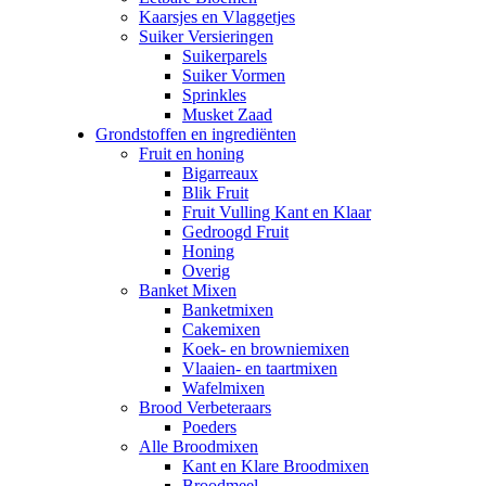
Kaarsjes en Vlaggetjes
Suiker Versieringen
Suikerparels
Suiker Vormen
Sprinkles
Musket Zaad
Grondstoffen en ingrediënten
Fruit en honing
Bigarreaux
Blik Fruit
Fruit Vulling Kant en Klaar
Gedroogd Fruit
Honing
Overig
Banket Mixen
Banketmixen
Cakemixen
Koek- en browniemixen
Vlaaien- en taartmixen
Wafelmixen
Brood Verbeteraars
Poeders
Alle Broodmixen
Kant en Klare Broodmixen
Broodmeel